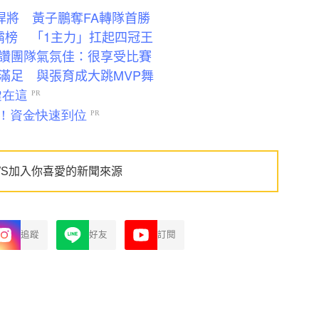
悍將 黃子鵬奪FA轉隊首勝
霸榜 「1主力」扛起四冠王
讚團隊氣氛佳：很享受比賽
滿足 與張育成大跳MVP舞
WS加入你喜愛的新聞來源
追蹤
好友
訂閱