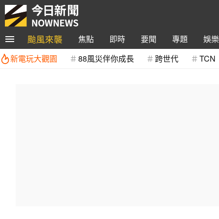
颱風來襲
焦點
即時
要聞
專題
娛樂
新電玩大觀園
88風災伴你成長
跨世代
TCN