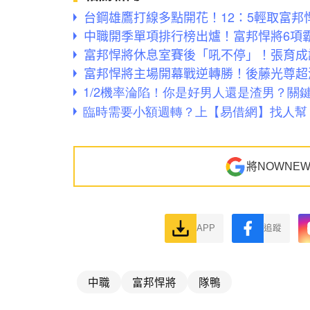
台鋼雄鷹打線多點開花！12：5輕取富邦
中職開季單項排行榜出爐！富邦悍將6項
富邦悍將休息室賽後「吼不停」！張育成
富邦悍將主場開幕戰逆轉勝！後藤光尊超
將NOWNE
APP
追蹤
中職
富邦悍將
隊鴨