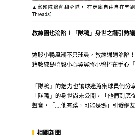
▲富邦隊鴨萌翻全隊， 在走廊自由自在奔
Threads）
教練團也淪陷！「隊鴨」身世之謎引熱
這股小鴨風潮不只球員，教練通通淪陷！
籍教練島崎毅小心翼翼將小鴨捧在手心「
「隊鴨」的魅力也讓球迷蒐集球員們分
「隊鴨」的身世尚未公開，「他們到底
聲音，「....他有蹼，可能是鵝」引發網
相關新聞