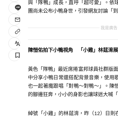
與「隊鴨」成長，直呼「超可愛」。依
團尚未公布小鴨身世，引發網友討論「到
我是廣告
陳愷佑拍下小鴨視角 「小雞」林莛淯展
黃色「隊鴨」最近席捲富邦球員社群版面，其
中分享小鴨日常還搭配背景音樂，使用
也一起著魔跟唱「對鴨～對鴨～」。陳
的腳邊狂奔，小小的身影也讓球迷大喊「
綽號「小雞」的林莛淯，昨（12）日則在