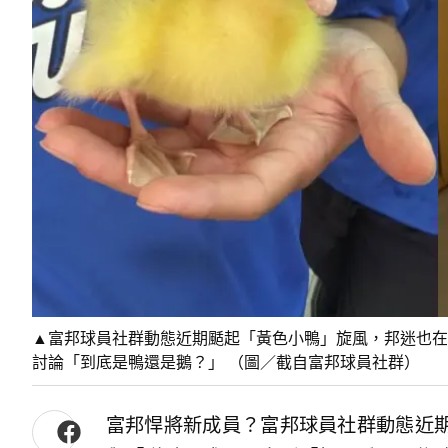
▲富邦球員社群動態近期颳起「黃色小鴨」旋風，邦迷也在
討論「到底是鴨還是鵝？」 （圖／截自富邦球員社群）
富邦悍將新成員？富邦球員社群動態近