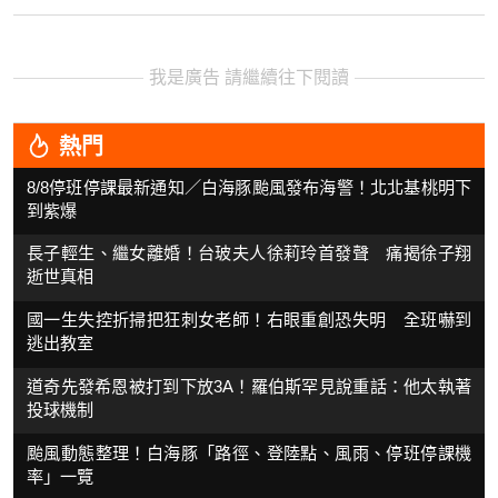
我是廣告 請繼續往下閱讀
熱門
8/8停班停課最新通知／白海豚颱風發布海警！北北基桃明下
到紫爆
長子輕生、繼女離婚！台玻夫人徐莉玲首發聲 痛揭徐子翔
逝世真相
國一生失控折掃把狂刺女老師！右眼重創恐失明 全班嚇到
逃出教室
道奇先發希恩被打到下放3A！羅伯斯罕見說重話：他太執著
投球機制
颱風動態整理！白海豚「路徑、登陸點、風雨、停班停課機
率」一覽