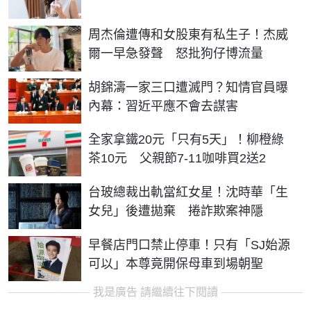
周杰倫遭傳和女股東有私生子！杰威
爾一早急發聲 怒批狗仔博流量
胡錦濤一家三口遭滅門？知情官員曝
內幕：習近平應不會去謀害
全家拿鐵20元「只有5天」！柳橙綠
茶10元 父親節7-11咖啡買2送2
台玻總裁出軌當紅女星！沈時華「生
女兒」後遭拋棄 捲詐欺案神隱
早餐店門口禁止停車！只有「SJ始源
可以」本尊竟開保母車到場朝聖
我是廣告 請繼續往下閱讀