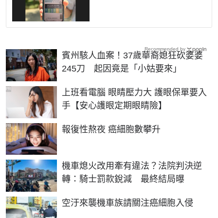
Recommended by
賓州駭人血案！37歲華裔媳狂砍婆婆
245刀 起因竟是「小姑要來」
PR
上班看電腦 眼睛壓力大 護眼保單要入
手【安心護眼定期眼睛險】
PR
報復性熬夜 癌細胞數攀升
機車熄火改用牽有違法？法院判決逆
轉：騎士罰款銳減 最終結局曝
PR
空汙來襲機車族請關注癌細胞入侵