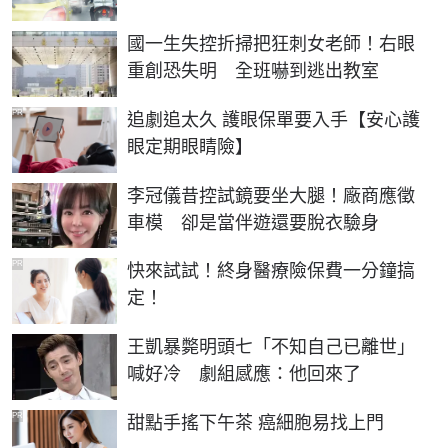
國一生失控折掃把狂刺女老師！右眼
重創恐失明 全班嚇到逃出教室
PR
追劇追太久 護眼保單要入手【安心護
眼定期眼睛險】
李冠儀昔控試鏡要坐大腿！廠商應徵
車模 卻是當伴遊還要脫衣驗身
PR
快來試試！終身醫療險保費一分鐘搞
定！
王凱暴斃明頭七「不知自己已離世」
喊好冷 劇組感應：他回來了
PR
甜點手搖下午茶 癌細胞易找上門