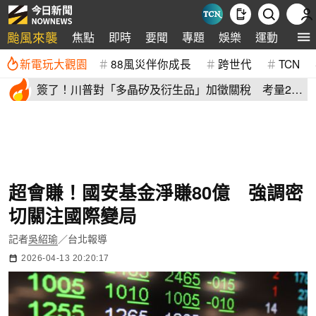
颱風來襲
焦點
即時
要聞
專題
娛樂
運動
全球
新電玩大觀園
88風災伴你成長
跨世代
TCN
簽了！川普對「多晶矽及衍生品」加徵關稅 考量2原
因年底才生效
超會賺！國安基金淨賺80億 強調密
切關注國際變局
記者
吳紹瑜
／台北報導
2026-04-13 20:20:17