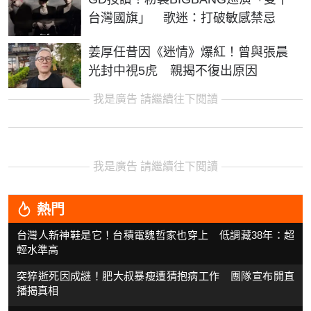
台灣國旗」 歌迷：打破敏感禁忌
姜厚任昔因《迷情》爆紅！曾與張晨
光封中視5虎 親揭不復出原因
我是廣告 請繼續往下閱讀
我是廣告 請繼續往下閱讀
熱門
台灣人新神鞋是它！台積電魏哲家也穿上 低調藏38年：超
輕水準高
突猝逝死因成謎！肥大叔暴瘦遭猜抱病工作 團隊宣布開直
播揭真相