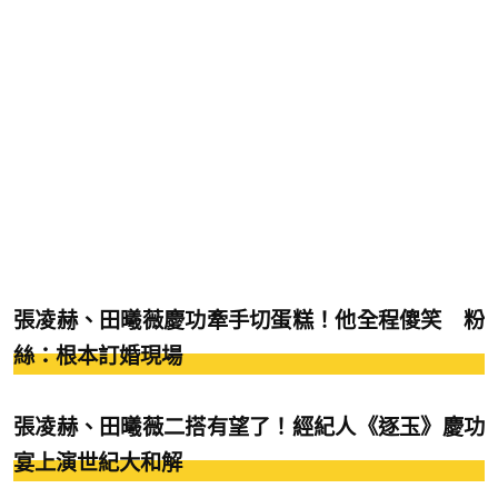
張凌赫、田曦薇慶功牽手切蛋糕！他全程傻笑 粉
絲：根本訂婚現場
張凌赫、田曦薇二搭有望了！經紀人《逐玉》慶功
宴上演世紀大和解