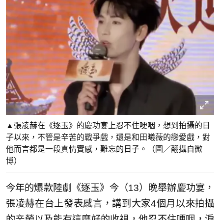
▲張凌赫在《逐玉》的慶功宴上忍不住哽咽，想到拍攝的日
子以來，不管是辛苦的戰爭戲，還是和田曦薇的戀愛戲，對
他而言都是一段真情實感，難忘的日子。（圖／翻攝自微
博）
今年的爆款陸劇《逐玉》今（13）晚舉辦慶功宴，
張凌赫在台上發表感言，講到大家4個月以來拍攝
的辛勞以及能有這麼好的收視，他忍不住哽咽，淚