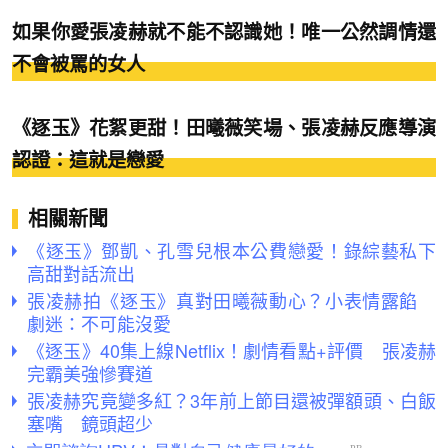
如果你愛張凌赫就不能不認識她！唯一公然調情還
不會被罵的女人
《逐玉》花絮更甜！田曦薇笑場、張凌赫反應導演
認證：這就是戀愛
相關新聞
《逐玉》鄧凱、孔雪兒根本公費戀愛！錄綜藝私下
高甜對話流出
張凌赫拍《逐玉》真對田曦薇動心？小表情露餡
劇迷：不可能沒愛
《逐玉》40集上線Netflix！劇情看點+評價 張凌赫
完霸美強慘賽道
張凌赫究竟變多紅？3年前上節目還被彈額頭、白飯
塞嘴 鏡頭超少