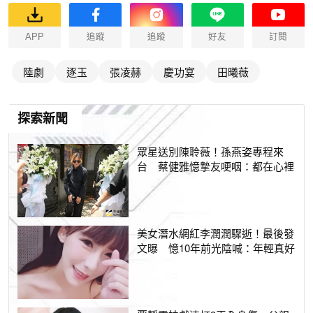
APP
追蹤
追蹤
好友
訂閱
陸劇
逐玉
張凌赫
慶功宴
田曦薇
探索新聞
眾星送別陳聆薇！孫燕姿專程來
台 蔡健雅憶摯友哽咽：都在心裡
美女潛水網紅李潤潤驟逝！最後發
文曝 憶10年前光陰喊：年輕真好