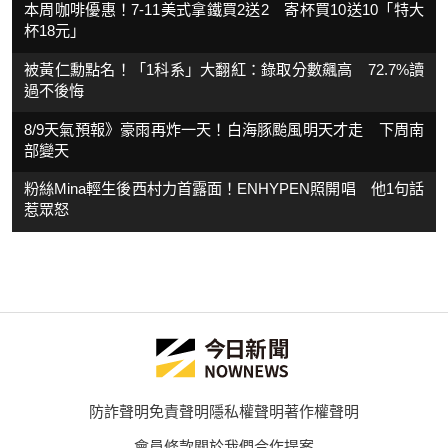
本周咖啡優惠！7-11美式拿鐵買2送2 寄杯買10送10「特大
杯18元」
被黃仁勳點名！「1科系」大翻紅：錄取分數飆高 72.7%讀
過不後悔
8/9天氣預報》豪雨再炸一天！白海豚颱風明天才走 下周南
部變天
粉絲Mina輕生後西村力首露面！ENHYPEN照開唱 他1句話
惹眾怒
防詐聲明
免責聲明
隱私權聲明
著作權聲明
會員條款
關於我們
合作提案