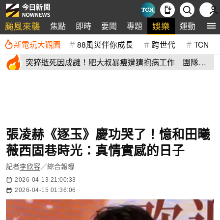
颱風來襲
娛樂
焦點
即時
要聞
專題
運動
全
新電玩大觀園
88風災伴你成長
跨世代
TCN
突猝逝死因成謎！肥大叔暴瘦遭猜抱病工作 團隊宣
布開直播揭真相
張凌赫《逐玉》慶功哭了！憶和田曦
薇西固巷時光：真情實感的日子
記者
李欣容
／綜合報導
2026-04-13 21:00:33
2026-04-15 01:36:06