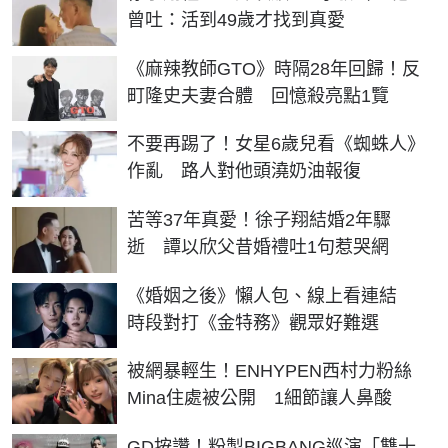
曾吐：活到49歲才找到真愛
《麻辣教師GTO》時隔28年回歸！反
町隆史夫妻合體 回憶殺亮點1覽
不要再踢了！女星6歲兒看《蜘蛛人》
作亂 路人對他頭澆奶油報復
苦等37年真愛！徐子翔結婚2年驟
逝 譚以欣父昔婚禮吐1句惹哭網
《婚姻之後》懶人包、線上看連結
時段對打《金特務》觀眾好難選
被網暴輕生！ENHYPEN西村力粉絲
Mina住處被公開 1細節讓人鼻酸
GD按讚！粉製BIGBANG巡演「雙十