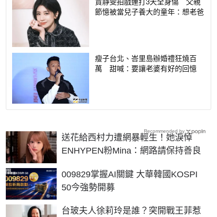
賈靜雯拍戲連打3天全身傷 父親
節憶被當兒子養大的童年：想老爸
瘦子台北、峇里島辦婚禮狂燒百
萬 甜喊：要讓老婆有好的回憶
Recommended by
送花給西村力遭網暴輕生！她淚悼
ENHYPEN粉Mina：網路請保持善良
PR
009829掌握AI關鍵 大華韓國KOSPI
50今強勢開募
台玻夫人徐莉玲是誰？突開戰王菲惹