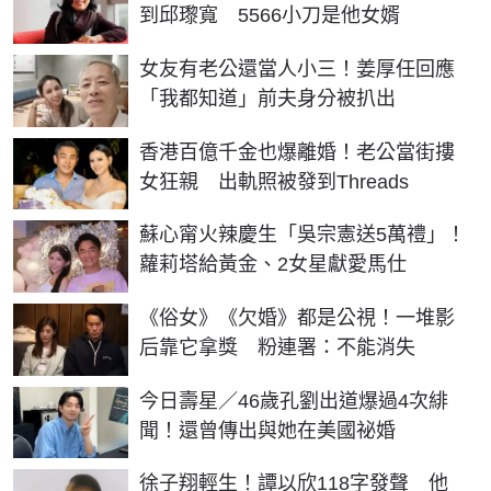
到邱瓈寬 5566小刀是他女婿
女友有老公還當人小三！姜厚任回應
「我都知道」前夫身分被扒出
香港百億千金也爆離婚！老公當街摟
女狂親 出軌照被發到Threads
蘇心甯火辣慶生「吳宗憲送5萬禮」！
蘿莉塔給黃金、2女星獻愛馬仕
《俗女》《欠婚》都是公視！一堆影
后靠它拿獎 粉連署：不能消失
今日壽星／46歲孔劉出道爆過4次緋
聞！還曾傳出與她在美國祕婚
徐子翔輕生！譚以欣118字發聲 他