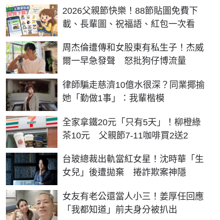
2026父親節快樂！88節貼圖免費下
載、長輩圖、祝福語、紅包一次看
周杰倫遭傳和女股東有私生子！杰威
爾一早急發聲 怒批狗仔博流量
律師騙走慈濟10億水很深？同業揶揄
她「勤做1事」：我輩楷模
全家拿鐵20元「只有5天」！柳橙綠
茶10元 父親節7-11咖啡買2送2
台玻總裁出軌當紅女星！沈時華「生
女兒」後遭拋棄 捲詐欺案神隱
女友有老公還當人小三！姜厚任回應
「我都知道」前夫身分被扒出