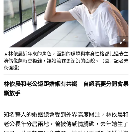
▲林依晨近年來的角色，面對的處境與本身性格都比過去主
演偶像劇時更複雜，讓她流露更深沉的面貌。（圖／記者朱
永強攝）
林依晨和老公遠距婚姻有共識 自認若要分開會果
斷放手
知名藝人的婚姻總會受到外界高度關注，林依晨和
老公長年分居兩地，曾被傳感情觸礁，去年她生了