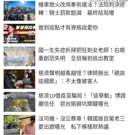
Recommended by
機車熄火改用牽有違法？法院判決逆
轉：騎士罰款銳減 最終結局曝
PR
做到這點才有資格說愛你
國一生失控折掃把狂刺女老師！右眼
重創恐失明 全班嚇到逃出教室
慈濟聲明越看越怪？律師揪出「避談
這細節」：不太像被害人
慈濟10億疫苗騙局！「這舉動」博證
嚴信任 郭台銘避坑關鍵曝光
沒司機、沒公務車！韓國瑜自駕老三
菱出遊曝光 私下模樣掀熱議