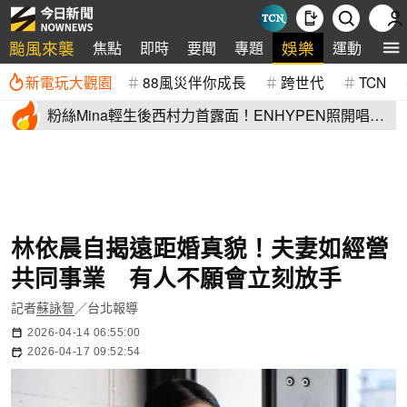
颱風來襲
娛樂
焦點
即時
要聞
專題
運動
全
新電玩大觀園
88風災伴你成長
跨世代
TCN
粉絲Mina輕生後西村力首露面！ENHYPEN照開唱
他1句話惹眾怒
林依晨自揭遠距婚真貌！夫妻如經營
共同事業 有人不願會立刻放手
記者
蘇詠智
／台北報導
2026-04-14 06:55:00
2026-04-17 09:52:54