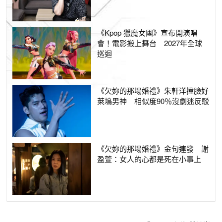
《Kpop 獵魔女團》宣布開演唱
會！電影搬上舞台 2027年全球
巡迴
《欠妳的那場婚禮》朱軒洋撞臉好
萊塢男神 相似度90％沒劇迷反駁
《欠妳的那場婚禮》金句連發 謝
盈萱：女人的心都是死在小事上