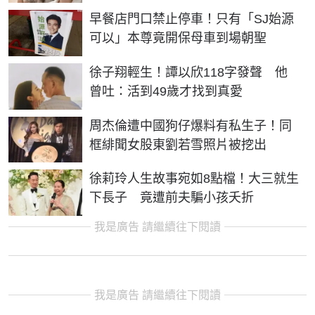
早餐店門口禁止停車！只有「SJ始源
可以」本尊竟開保母車到場朝聖
徐子翔輕生！譚以欣118字發聲 他
曾吐：活到49歲才找到真愛
周杰倫遭中國狗仔爆料有私生子！同
框緋聞女股東劉若雪照片被挖出
徐莉玲人生故事宛如8點檔！大三就生
下長子 竟遭前夫騙小孩夭折
我是廣告 請繼續往下閱讀
我是廣告 請繼續往下閱讀