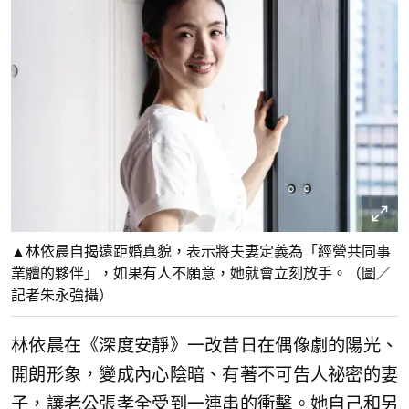
▲林依晨自揭遠距婚真貌，表示將夫妻定義為「經營共同事
業體的夥伴」，如果有人不願意，她就會立刻放手。（圖／
記者朱永強攝）
林依晨在《深度安靜》一改昔日在偶像劇的陽光、
開朗形象，變成內心陰暗、有著不可告人祕密的妻
子，讓老公張孝全受到一連串的衝擊。她自己和另