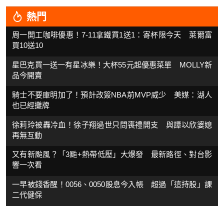
熱門
周一開工咖啡優惠！7-11拿鐵買1送1：寄杯限今天 萊爾富
買10送10
星巴克買一送一有星冰樂！大杯55元起優惠菜單 MOLLY新
品今開賣
騎士不要庫明加了！預計改簽NBA前MVP威少 美媒：湖人
也已經攤牌
徐莉玲被轟冷血！徐子翔過世只問喪禮開支 與譚以欣婆媳
再無互動
又有新颱風？「3颱+熱帶低壓」大爆發 最新路徑、對台影
響一次看
一早被錢香醒！0056、0050股息今入帳 超過「這持股」課
二代健保