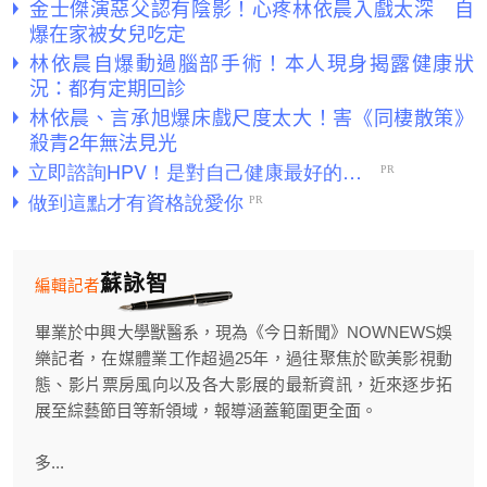
金士傑演惡父認有陰影！心疼林依晨入戲太深 自
爆在家被女兒吃定
林依晨自爆動過腦部手術！本人現身揭露健康狀
況：都有定期回診
林依晨、言承旭爆床戲尺度太大！害《同棲散策》
殺青2年無法見光
蘇詠智
編輯記者
畢業於中興大學獸醫系，現為《今日新聞》NOWNEWS娛
樂記者，在媒體業工作超過25年，過往聚焦於歐美影視動
態、影片票房風向以及各大影展的最新資訊，近來逐步拓
展至綜藝節目等新領域，報導涵蓋範圍更全面。
多...