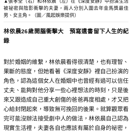
▲張孝全（右）和林依晨（左）在《深度安靜》中扮演生活
被祕密與陰影衝擊的夫妻，兩人分別入圍去年金馬獎最佳
男、女主角。（圖／風起娛樂提供）
林依晨26歲開腦衝擊大 預寫遺書留下人生的紀
錄
對於婚姻的維繫，林依晨看得很清楚，也有理智、
果斷的態度，但她看著《深度安靜》裡自己扮演的
角色，認為這個女人在婚姻中也曾經有過可以信任
丈夫、能夠對他分享一些心裡想法的時刻，只是後
來又跟造成自己重大創傷的爸爸再度相處，才又把
心給封閉起來，導致無可挽回的後果。就算觀眾看
完可能沒辦法接受劇中人的做法，林依晨自己認為
現實生活裡，夫妻各自也應該有屬於自身的祕密，