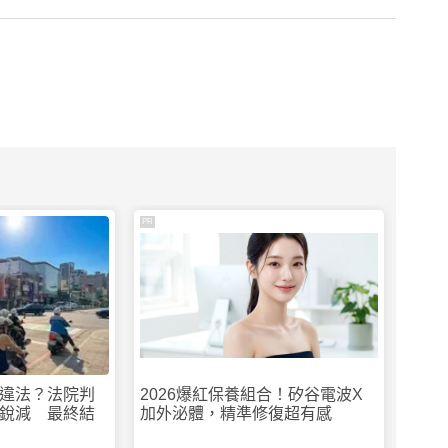
PR
違法？法院判
2026爆紅保養組合！矽谷電波X
銳減 最終結
加外泌體，精準修復超有感