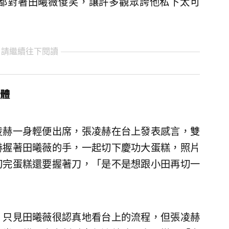
都對著田曦薇傻笑，讓許多觀眾誇他私下太可
 請繼續往下閱讀
體
凌赫一身輕便出席，張凌赫在台上發表感言，雙
赫握著田曦薇的手，一起切下慶功大蛋糕，照片
切完蛋糕還要握著刀，「是不是想跟小田再切一
，只見田曦薇很認真地看台上的流程，但張凌赫