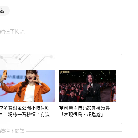
薇
繼續往下閱讀
李多慧跟風公開小時候照
苗可麗主持北影典禮遭轟
片 粉絲一看秒懂：有沒有
「表現很鳥、超尷尬」 本
整型攤在陽光下
人回應：我努力
繼續往下閱讀