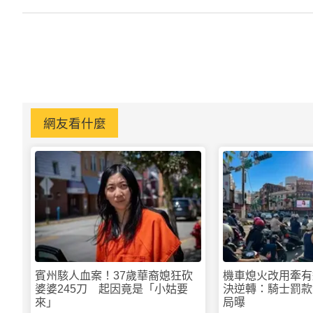
網友看什麼
賓州駭人血案！37歲華裔媳狂砍
機車熄火改用牽有
婆婆245刀 起因竟是「小姑要
決逆轉：騎士罰款
來」
局曝