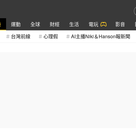
樂
運動
全球
財經
生活
電玩
影音
台灣前線
心理假
AI主播Niki＆Hanson報新聞