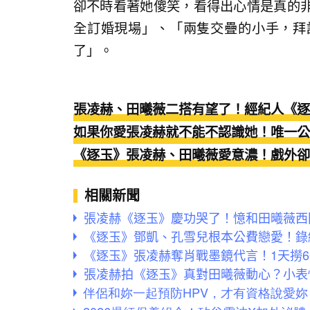
卻不時看著她傻笑，看得出心情是真的
全訂婚現場」、「兩隻交疊的小手，拜
了」。
張凌赫、田曦薇二搭有望了！經紀人《逐
如果你愛張凌赫就不能不認識她！唯一公
《逐玉》張凌赫、田曦薇愛意濃！戲外卻
相關新聞
張凌赫《逐玉》慶功哭了！憶和田曦薇西
《逐玉》鄧凱、孔雪兒根本公費戀愛！錄
《逐玉》張凌赫奪肖戰墨鏡代言！1天撈60
張凌赫拍《逐玉》真對田曦薇動心？小表