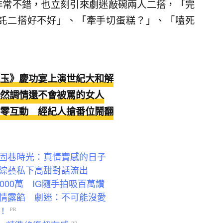
非常不錯，也立刻引來劇迷敲碗兩人二搭，「完
託二搭好不好」、「牽手切蛋糕？」、「嗑死
玉》慶功宴上演世紀大和解
然調情還不會被罵的女人
零互動 經紀人搶番位鬧翻
固巷時光：真情實感的日子
綜藝私下高甜對話流出
00萬 IG隨手拍吸百萬讚
情露餡 劇迷：不可能沒愛