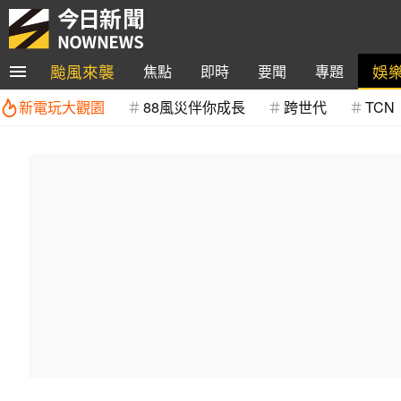
颱風來襲
娛
焦點
即時
要聞
專題
新電玩大觀園
88風災伴你成長
跨世代
TCN