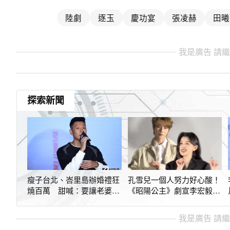
陸劇
逐玉
慶功宴
張凌赫
田曦
我是廣告 請
探索新聞
瘦子台北、峇里島辦婚禮狂
孔雪兒一個人努力好心酸！
燒百萬 甜喊：要讓老婆有
《昭陽公主》劇宣李宏毅全
好的回憶
程臭臉翻白眼
我是廣告 請