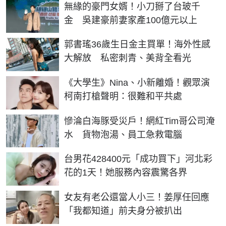
無緣的豪門女婿！小刀掰了台玻千
金 吳建豪前妻家產100億元以上
郭書瑤36歲生日金主買單！海外性感
大解放 私密刺青、美背全看光
《大學生》Nina、小新離婚！觀眾演
柯南打槍聲明：很難和平共處
慘淪白海豚受災戶！網紅Tim哥公司淹
水 貨物泡湯、員工急救電腦
台男花428400元「成功買下」河北彩
花的1天！她服務內容震驚各界
女友有老公還當人小三！姜厚任回應
「我都知道」前夫身分被扒出