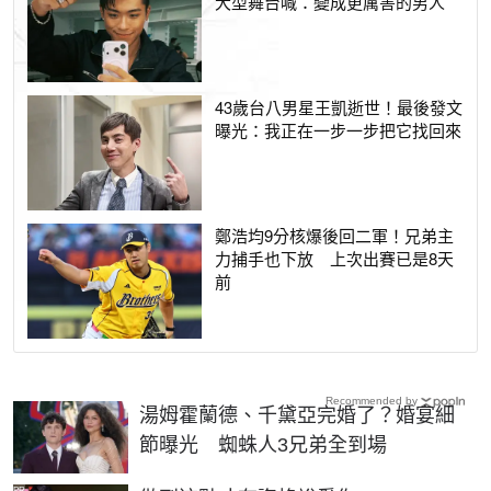
大型舞台喊：變成更厲害的男人
43歲台八男星王凱逝世！最後發文
曝光：我正在一步一步把它找回來
鄭浩均9分核爆後回二軍！兄弟主
力捕手也下放 上次出賽已是8天
前
Recommended by
湯姆霍蘭德、千黛亞完婚了？婚宴細
節曝光 蜘蛛人3兄弟全到場
PR