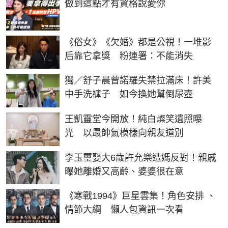
做到這點才有資格說愛你
《俗女》《欠婚》都是公視！一堆影
后靠它拿獎 粉連署：不能消失
獨／舒子晨曾諾羅失禁拉滿床！許美
中手洗褲子 如今換她幫倒尿壺
王凱靈堂今開放！純白燦笑遺照曝
光 以最帥氣模樣向親友道別
李玉璽娶大6歲許允樂遭媽反對！親戚
曝她離婚又高齡、婆婆很在意
《寒戰1994》巨星雲集！角色安排 、
情節大綱 懶人包資訊一次看