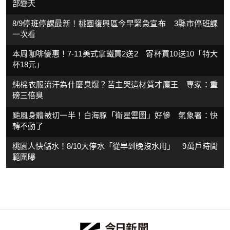
部變天
8/9停班停課最新！桃園復興區今早緊急宣布 3縣市停班課
一次看
本周咖啡優惠！7-11美式拿鐵買2送2 寄杯買10送10「特大
杯18元」
純棉衣服流汗為什麼臭爆？苦主哭這材質才魔王 專家：重
磅三倍臭
颱風身體被切一半！白海豚「衛星雲圖」好慘 氣象署：快
轉不動了
桃園人快儲水！8/10大停水「從早到晚沒水用」 9萬戶時間
範圍曝