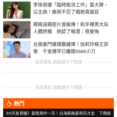
李珠珢爆「臨時取消工作」耍大牌、
公主病！廠商不忍了揭她真面目
周曉涵親密片曾瘋傳！和半裸男大玩
人體拱橋 她認了喝酒：很後悔
台玻豪門連環震撼彈！徐莉玲槓王菲
後 千金爆早已離婚5566小刀
我是廣告 請繼續往下閱讀
我是廣告 請繼續往下閱讀
熱門
8/9天氣預報》豪雨再炸一天！白海豚颱風明天才走 下周南