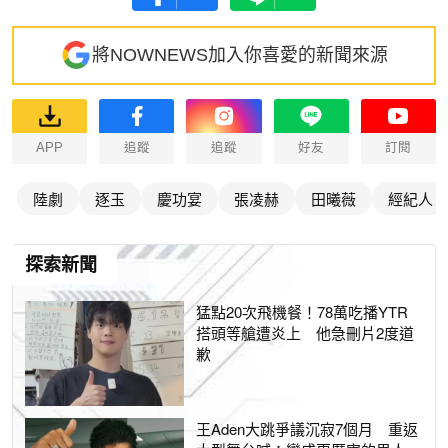
將NOWNEWS加入你喜愛的新聞來源
APP
追蹤
追蹤
好友
訂閱
陸劇
逐玉
慶功宴
張凌赫
田曦薇
經紀人
探索新聞
猛點20次飛機餐！78萬吃播YTR
搭頭等艙遭炎上 他急刪片2度道
歉
王Aden大跳爭議沉寂7個月 重返