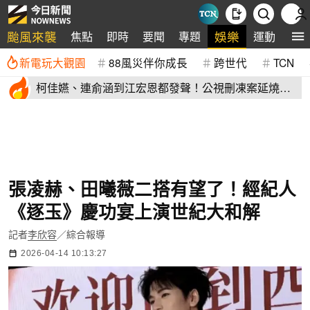
颱風來襲
娛樂
焦點
即時
要聞
專題
運動
全
新電玩大觀園
88風災伴你成長
跨世代
TCN
柯佳嬿、連俞涵到江宏恩都發聲！公視刪凍案延燒
演藝圈不沉默
張凌赫、田曦薇二搭有望了！經紀人
《逐玉》慶功宴上演世紀大和解
記者
李欣容
／綜合報導
2026-04-14 10:13:27