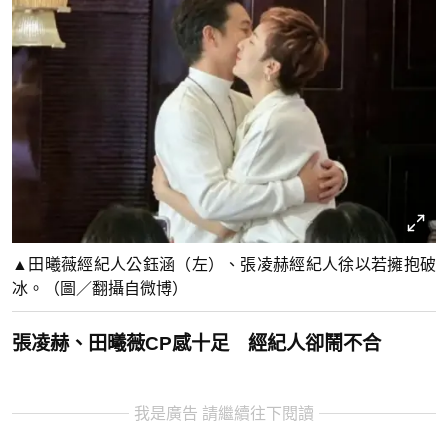
▲田曦薇經紀人公鈺涵（左）、張凌赫經紀人徐以若擁抱破
冰。（圖／翻攝自微博）
張凌赫、田曦薇CP感十足 經紀人卻鬧不合
我是廣告 請繼續往下閱讀