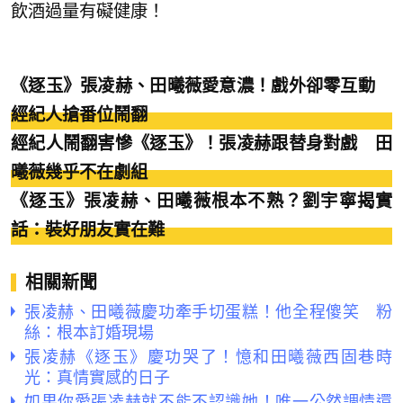
飲酒過量有礙健康！
《逐玉》張凌赫、田曦薇愛意濃！戲外卻零互動
經紀人搶番位鬧翻
經紀人鬧翻害慘《逐玉》！張凌赫跟替身對戲 田
曦薇幾乎不在劇組
《逐玉》張凌赫、田曦薇根本不熟？劉宇寧揭實
話：裝好朋友實在難
相關新聞
張凌赫、田曦薇慶功牽手切蛋糕！他全程傻笑 粉
絲：根本訂婚現場
張凌赫《逐玉》慶功哭了！憶和田曦薇西固巷時
光：真情實感的日子
如果你愛張凌赫就不能不認識她！唯一公然調情還