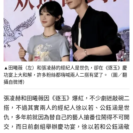
▲田曦薇（左）和張凌赫的經紀人是世仇，卻在《逐玉》慶
功宴上大和解，許多粉絲都嗨喊兩人二搭有望了。（圖／翻
攝自微博）
張凌赫和田曦薇因《逐玉》爆紅，不少劇迷敲碗二
搭，不過其實兩人的經紀人徐以若、公鈺涵是世
仇，多年前就因為替自己的藝人搶番位鬧得不可開
交，而日前劇組舉辦慶功宴，徐以若和公鈺涵敬