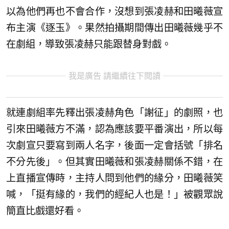
以為他們再也不會合作，沒想到張凌赫和田曦薇宣
布主演《逐玉》。果然拍攝期間傳出田曦薇幾乎不
在劇組，導致張凌赫只能跟替身對戲。
我是廣告 請繼續往下閱讀
就連劇組率先釋出張凌赫角色「謝征」的劇照，也
引來田曦薇方不滿，認為應該要平番演出，所以每
次劇宣只要寫到兩人名字，後面一定會括號「排名
不分先後」。但其實田曦薇和張凌赫關係不錯，在
上直播宣傳時，主持人問到他們的緣分，田曦薇笑
喊，「挺有緣的，我們的經紀人也是！」被觀眾說
簡直比戲還好看。