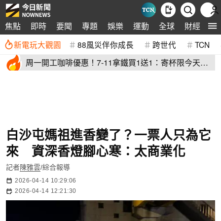
生
焦點
即時
要聞
專題
娛樂
運動
全球
財經
新電玩大觀園
88風災伴你成長
跨世代
TCN
周一開工咖啡優惠！7-11拿鐵買1送1：寄杯限今天
萊爾富買10送10
白沙屯媽祖進香變了？一票人只為它
來 資深香燈腳心寒：太商業化
記者
陳雅雲
/綜合報導
2026-04-14 10:29:06
2026-04-14 12:21:30