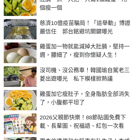
個瘦一個
慈濟10億疫苗騙局！「這舉動」博證
嚴信任 郭台銘避坑關鍵曝光
PR
雞蛋加一物就能減掉大肚腩，堅持一
週，腰細了，瘦到你懷疑人生！
沒司機、沒公務車！韓國瑜自駕老三
菱出遊曝光 私下模樣掀熱議
PR
雞蛋加它瘦肚子，全身脂肪全部消失
了，小腹都平坦了
2026父親節快樂！88節貼圖免費下
載、長輩圖、祝福語、紅包一次看