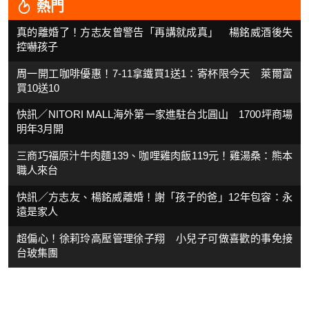
熱門
真的離婚了！方志友曾警告「再講就成真」 楊銘威酒後失
控嚇孩子
周一開工咖啡優惠！7-11拿鐵買1送1：寄杯限今天 萊爾富
買10送10
快訊／NITORI MALL海外第一家進駐台北圓山 1700坪商場
明年3月開
三商巧福原汁牛肉麵139、咖哩雞肉飯119元！雞湯桑：熊本
職人來台
快訊／方志友、楊銘威離婚！謝「孩子的爸」12年包容：永
遠是家人
超偏心！徐莉玲高壓管理徐子翔 小兒子可做喜歡的事免接
台玻集團