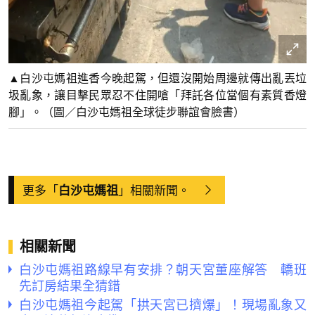
▲白沙屯媽祖進香今晚起駕，但還沒開始周邊就傳出亂丟垃
圾亂象，讓目擊民眾忍不住開嗆「拜託各位當個有素質香燈
腳」。（圖／白沙屯媽祖全球徒步聯誼會臉書）
更多「
」相關新聞。
白沙屯媽祖
相關新聞
白沙屯媽祖路線早有安排？朝天宮董座解答 轎班
先訂房結果全猜錯
白沙屯媽祖今起駕「拱天宮已擠爆」！現場亂象又