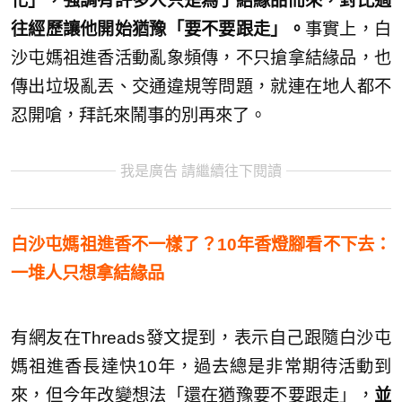
化」，強調有許多人只是為了結緣品而來，對比過
往經歷讓他開始猶豫「要不要跟走」。
事實上，白
沙屯媽祖進香活動亂象頻傳，不只搶拿結緣品，也
傳出垃圾亂丟、交通違規等問題，就連在地人都不
忍開嗆，拜託來鬧事的別再來了。
我是廣告 請繼續往下閱讀
白沙屯媽祖進香不一樣了？10年香燈腳看不下去：
一堆人只想拿結緣品
有網友在Threads發文提到，表示自己跟隨白沙屯
媽祖進香長達快10年，過去總是非常期待活動到
來，但今年改變想法「還在猶豫要不要跟走」，
並