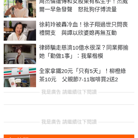
周杰倫遭傳和女股東有私生子！杰威
爾一早急發聲 怒批狗仔博流量
徐莉玲被轟冷血！徐子翔過世只問喪
禮開支 與譚以欣婆媳再無互動
律師騙走慈濟10億水很深？同業揶揄
她「勤做1事」：我輩楷模
全家拿鐵20元「只有5天」！柳橙綠
茶10元 父親節7-11咖啡買2送2
我是廣告 請繼續往下閱讀
我是廣告 請繼續往下閱讀