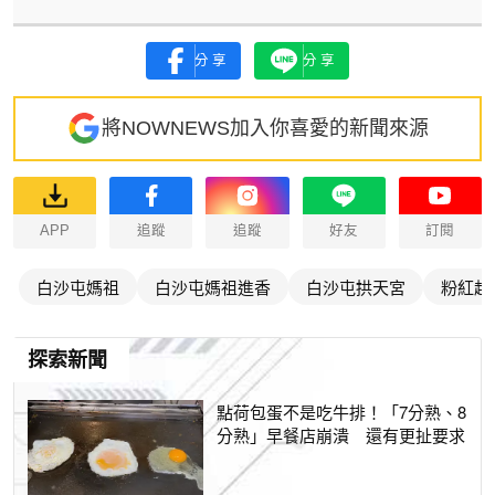
分享
分享
將NOWNEWS加入你喜愛的新聞來源
APP
追蹤
追蹤
好友
訂閱
白沙屯媽祖
白沙屯媽祖進香
白沙屯拱天宮
粉紅超
探索新聞
點荷包蛋不是吃牛排！「7分熟、8
分熟」早餐店崩潰 還有更扯要求