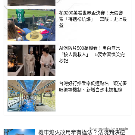
花3200萬看世界盃決賽！天價套
票「待遇卻坑爆」 眾酸：史上最
盤
AI消防片500萬觀看！黑白無常
「接人變救人」 5要命習慣笑完
秒記
台灣好行搭乘率低遭點名 觀光署
曝退場機制、新增白沙屯媽祖線
Recommended by
機車熄火改用牽有違法？法院判決逆