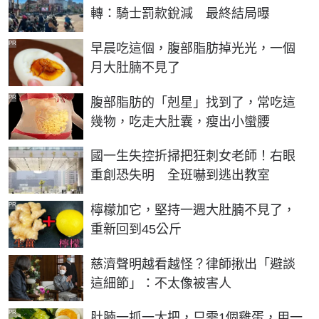
轉：騎士罰款銳減 最終結局曝
PR
早晨吃這個，腹部脂肪掉光光，一個
月大肚腩不見了
PR
腹部脂肪的「剋星」找到了，常吃這
幾物，吃走大肚囊，瘦出小蠻腰
國一生失控折掃把狂刺女老師！右眼
重創恐失明 全班嚇到逃出教室
PR
檸檬加它，堅持一週大肚腩不見了，
重新回到45公斤
慈濟聲明越看越怪？律師揪出「避談
這細節」：不太像被害人
PR
肚腩一抓一大把，只需1個雞蛋，用一