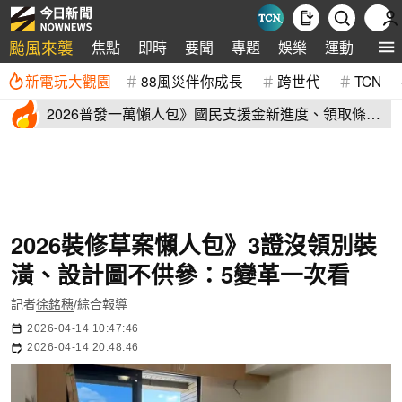
颱風來襲
焦點
即時
要聞
專題
娛樂
運動
全球
新電玩大觀園
88風災伴你成長
跨世代
TCN
2026普發一萬懶人包》國民支援金新進度、領取條
件、地方加碼速看
2026裝修草案懶人包》3證沒領別裝
潢、設計圖不供參：5變革一次看
記者
徐銘穗
/綜合報導
2026-04-14 10:47:46
2026-04-14 20:48:46