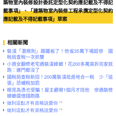
築物室內裝修設計委託定型化契約應記載及不得記
載事項」、「建築物室內裝修工程承攬定型化契約
應記載及不得記載事項」草案
相關新聞
裝潢「潛規則」踢鐵板了！他省35萬下場超慘 國
稅局查稅一次抓雙
小資女翻修老宅遇裝潢蟑螂！花200多萬竟拆完家就
跑：連門都沒了
國稅局查稅新招！200萬裝潢抵房地合一稅 少「這
張」恐補稅加罰
眼見為憑也受騙！屋主觀察1個月才找他 慘遇裝修
蟑螂還借錢跑路