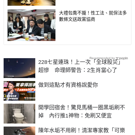
大禮包喬不攏！性工法、就保法多
數條文送政黨協商
Recommended by
228七星連珠！上一次「全球股災」
超慘 命理師警告：2生肖當心了
PR
做到這點才有資格說愛你
開學回宿舍！驚見馬桶一圈黑垢刷不
掉 內行推1神物：免刷又便宜
陳年水垢不用刷！清潔專家教「可樂