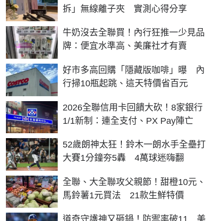
拆」無線離子夾 實測心得分享
牛奶沒去全聯買！內行狂推一少見品
牌：便宜水準高、美廉社才有賣
好市多高回購「隱藏版咖啡」曝 內
行掃10瓶起跳、這天特價省百元
2026全聯信用卡回饋大砍！8家銀行
1/1新制：連全支付、PX Pay陣亡
52歲朗神太狂！鈴木一朗水手全壘打
大賽1分鐘夯5轟 4萬球迷嗨翻
全聯、大全聯攻父親節！甜橙10元、
馬鈴薯1元買法 21款生鮮特價
道奇守護神又砸鍋！防禦率破11 美