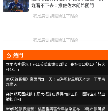
媒看不下去：推佐佐木朗希關門
我是廣告 請繼續往下閱讀
我是廣告 請繼續往下閱讀
熱門
本周咖啡優惠！7-11美式拿鐵買2送2 寄杯買10送10「特大
杯18元」
8/9天氣預報》豪雨再炸一天！白海豚颱風明天才走 下周南
部變天
突猝逝死因成謎！肥大叔暴瘦遭猜抱病工作 團隊宣布開直
播揭真相
8/9停班停課最新！桃園復興區今早緊急宣布 3縣市停班課