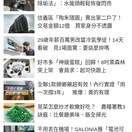
除垢法」：水龍頭輕鬆恢復閃亮
信義區「陶朱隱園」賣出第二戶了！
交易金額12億 買家身分不透露
29歲年薪百萬男改當冷氣學徒！14天
看破 見1場面驚：要這麼拚嗎
好市多「神級蛋糕」回歸！8吋黑森林
突上架 會員求：起司快跟上
全聯1款蟑螂藥超有效！內行實證「用
一次撐3年」 推爆：貴的有理
莧菜怎麼炒才軟嫩好吃？ 農糧署教3
訣竅：比餐廳美味、飯全掃光
不用丟在機場！SALONIA推「電池可