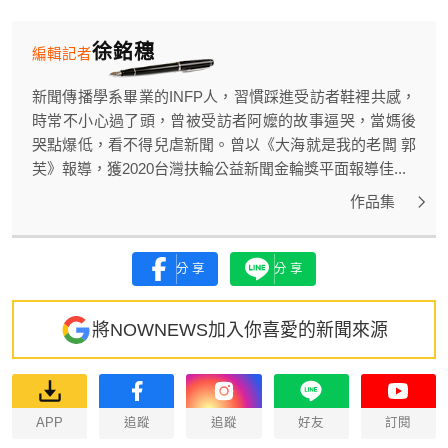
徐銘穗
編輯記者
新聞傳播學系畢業的INFP人，習慣踩進受訪者鞋裡共感，
時常不小心過了頭，曾被受訪者阿嬤的故事逼哭，當媽後
哭點爆低，看不得兒虐新聞。曾以《大海就是我的老闆 郭
芙》報導，獲2020台灣扶輪公益新聞金輪獎平面報導佳...
作品集
分享
分享
將NOWNEWS加入你喜愛的新聞來源
APP
追蹤
追蹤
好友
訂閱