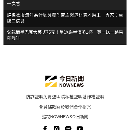
一次看
純棉衣服流汗為什麼臭爆？苦主哭這材質才魔王 專家：重
磅三倍臭
父親節星巴克大美式75元！星冰樂半價多1杯 買一送一路易
莎咖啡
防詐聲明
免責聲明
隱私權聲明
著作權聲明
會員條款
關於我們
合作提案
追蹤NOWNEWS今日新聞