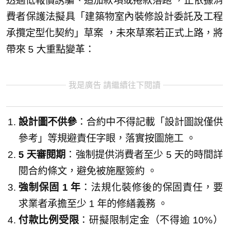
透過低報價誘騙、追加款項或捲款落跑 ，正依據消
費者保護法擬具「建築物室內裝修設計委託及工程
承攬定型化契約」草案 ，未來草案若正式上路，將
帶來 5 大重點變革：
我是廣告 請繼續往下閱讀
設計圖不供參
：合約中不得記載「設計圖說僅供
參考」等規避責任字眼，落實按圖施工 。
5 天審閱期
：強制提供消費者至少 5 天的時間詳
閱合約條文，避免被施壓簽約 。
強制保固 1 年
：法規化裝修後的保固責任，要
求業者承擔至少 1 年的修繕義務 。
付款比例受限
：研擬限制定金（不得逾 10%）