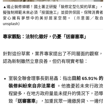
▲遏止裝修蟑螂！國土署正研擬「裝修定型化契約草案」，
擬強制規範未來必須「按圖施工」並提供保固，保障消費者
安心擁有夢想中的美好居家空間。（示意圖／取自
unsplash）
專家觀點：法制化雖好，仍憂「送審塞車」
針對這份草案，業界專家提出了不同層面的觀察，
認為新制雖然立意良善，但仍有現實考驗：
室裝全聯會理事長劉易鑫：指出
目前 65.91% 的
裝修糾紛來自非法業者
。他擔憂若未來行政流
程變多，在地方政府量能未提升的情況下，恐導
致「
送審塞車
」，加重民眾一邊繳房貸、一邊付