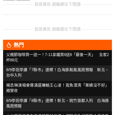
我是廣告 請繼續往下閱讀
我是廣告 請繼續往下閱讀
熱門
父親節咖啡買一送一！7-11拿鐵買8送8「最後一天」 全家2
杯88元
8/9停班停課「7縣市」達標！白海豚颱風風雨預報 新北、
台中入列
楊丞琳演唱會爆滿還賺輸王心凌！寬魚澄清「業績沒不好」
揭營收
8/9停班停課「8縣市」達標！新北、桃竹苗都入列 白海豚
風雨預報