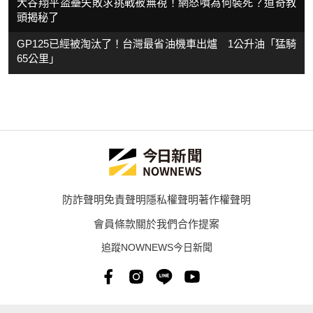
大谷翔平盜壘失敗求挑戰被無視！網怒噴為何裝死？道奇教
頭揭秘了
GP125已經被淘汰了！台灣最省油機車出爐 1公升油「猛騎
65公里」
防詐聲明
免責聲明
隱私權聲明
著作權聲明
會員條款
關於我們
合作提案
追蹤NOWNEWS今日新聞