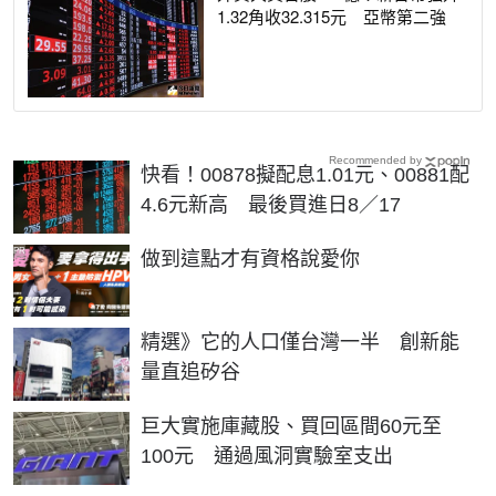
1.32角收32.315元 亞幣第二強
Recommended by
快看！00878擬配息1.01元、00881配
4.6元新高 最後買進日8／17
PR
做到這點才有資格說愛你
精選》它的人口僅台灣一半 創新能
量直追矽谷
巨大實施庫藏股、買回區間60元至
100元 通過風洞實驗室支出