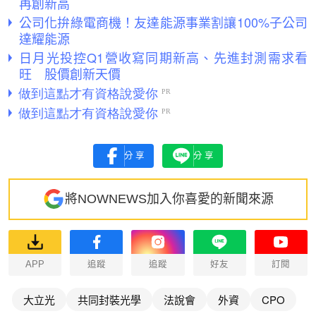
再創新高
公司化拚綠電商機！友達能源事業割讓100%子公司
達耀能源
日月光投控Q1營收寫同期新高、先進封測需求看
旺 股價創新天價
分享
分享
將NOWNEWS加入你喜愛的新聞來源
APP
追蹤
追蹤
好友
訂閱
大立光
共同封裝光學
法說會
外資
CPO