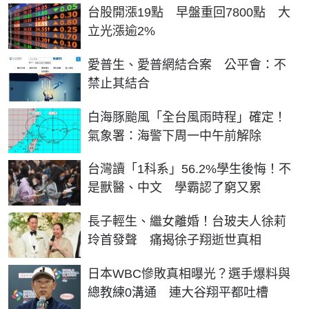
台股開漲19點 早盤重回7800點 大
立光漲逾2%
愛普生、愛普網結合案 公平會：不
禁止其結合
白海豚颱風「全台風雨時程」確定！
氣象署：海警下周一中午前解除
台灣讀「1科系」56.2%學生後悔！不
是獸醫、中文 學霸認了窮又累
長子輕生、繼女離婚！台玻夫人徐莉
玲首發聲 痛揭徐子翔逝世真相
日本WBC慘敗真相曝光？選手爆料與
總教練0溝通 連大谷翔平都吐槽