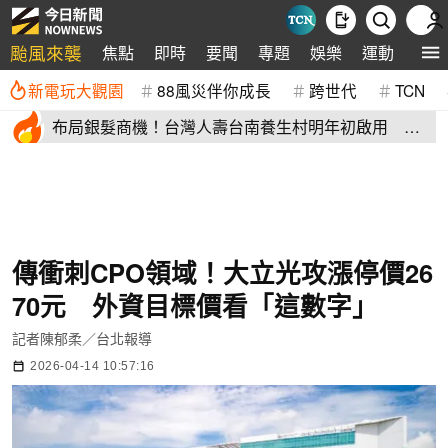
颱風來襲
焦點
即時
要聞
專題
娛樂
運動
全球
新電玩大觀園
88風災伴你成長
跨世代
TCN
布局銀髮商機！台灣人壽台南養生村明年初啟用 月
繳4萬就能入住
傳衝刺CPO領域！大立光攻漲停價26
70元 外資目標價看「這數字」
記者陳郁柔／台北報導
2026-04-14 10:57:16