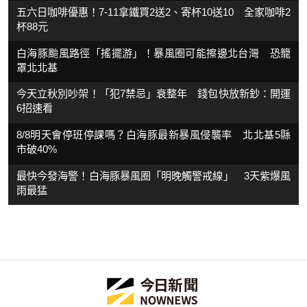
五六日咖啡優惠！7-11拿鐵買2送2、寄杯10送10 全家咖啡2
杯88元
白海豚颱風路徑「搖擺游」！暴風圈可能擦邊北台灣 恐籠
罩北北基
今天立秋別吵架！「犯7禁忌」衰整年 錢包快放新鈔：開運
6招速看
8/8明天會停班停課嗎？白海豚最新暴風侵襲率 北北基5縣
市破40%
最快今發海警！白海豚暴風圈「明晚觸警戒線」 3天紫爆風
雨最猛