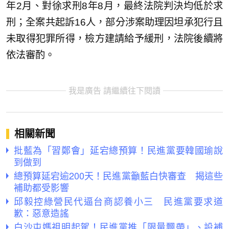
年2月、對徐求刑8年8月，最終法院判決均低於求
刑；全案共起訴16人，部分涉案助理因坦承犯行且
未取得犯罪所得，檢方建請給予緩刑，法院後續將
依法審酌。
我是廣告 請繼續往下閱讀
相關新聞
批藍為「習鄭會」延宕總預算！民進黨要韓國瑜說
到做到
總預算延宕逾200天！民進黨籲藍白快審查 揭這些
補助都受影響
邱毅控綠營民代逼台商認養小三 民進黨要求道
歉：惡意造謠
白沙屯媽祖明起駕！民進黨推「限量飄帶」、設補