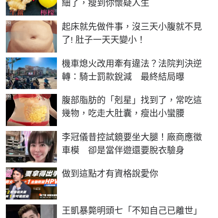
細了，瘦到你懷疑人生
PR
起床就先做件事，沒三天小腹就不見
了! 肚子一天天變小！
機車熄火改用牽有違法？法院判決逆
轉：騎士罰款銳減 最終結局曝
PR
腹部脂肪的「剋星」找到了，常吃這
幾物，吃走大肚囊，瘦出小蠻腰
李冠儀昔控試鏡要坐大腿！廠商應徵
車模 卻是當伴遊還要脫衣驗身
PR
做到這點才有資格說愛你
王凱暴斃明頭七「不知自己已離世」