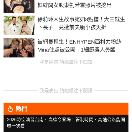
框緋聞女股東劉若雪照片被挖出
徐莉玲人生故事宛如8點檔！大三就生
下長子 竟遭前夫騙小孩夭折
被網暴輕生！ENHYPEN西村力粉絲
Mina住處被公開 1細節讓人鼻酸
我是廣告 請繼續往下閱讀
我是廣告 請繼續往下閱讀
熱門
2026防空演習台南、高雄今登場！管制時間、高速公路能開
嗎一次看