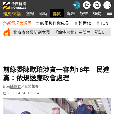
颱風來襲
要聞
焦點
即時
專題
娛樂
運動
全
新電玩大觀園
88風災伴你成長
跨世代
TCN
北京攻台最新劇本曝！「癱瘓台北」三部曲 認知戰
才是真殺招
前綠委陳歐珀涉貪一審判16年 民進
黨：依規送廉政會處理
記者
陳佩君
／台北報導
2026-04-14 11:06:34