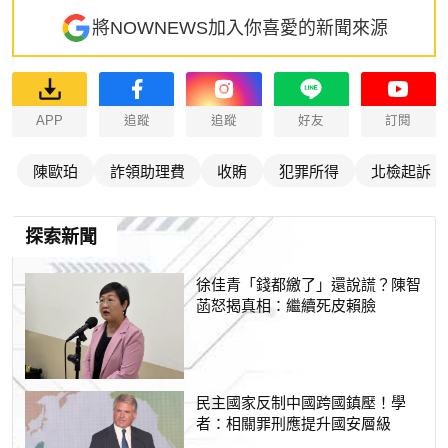
將NOWNEWS加入你喜愛的新聞來源
APP
追蹤
追蹤
好友
訂閱
陳歐珀
詐領助理費
收賄
犯罪所得
北檢起訴
探索新聞
徐佳青「錢都繳了」還說謊？陳智
菡怒揭真相：繼續死皮賴臉
民主國家反制中國跨國鎮壓！學
者：相關罪刑應提升國安層級