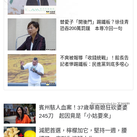
替愛子「開後門」踢鐵板？徐佳青
恐吞200萬罰鍰 本尊冷回一句
不爽被報導「收錢統戰」！館長告
記者慘踢鐵板：民進黨到底多噁心
Recommended by
賓州駭人血案！37歲華裔媳狂砍婆婆
245刀 起因竟是「小姑要來」
PR
減肥首選，檸檬加它，堅持一週，腰