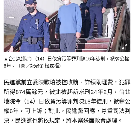
▲台北地院今（14）日依貪污等罪判陳16年徒刑，褫奪公權
6年。（圖／記者劉松霖攝）
民進黨前立委陳歐珀被控收賄、詐領助理費，犯罪
所得874萬餘元，被北檢起訴求刑24年2月，台北
地院今（14）日依貪污等罪判陳16年徒刑，褫奪公
權6年，可上訴；對此，民進黨回應，尊重司法判
決，民進黨也將依規定，將本案送廉政會處理。