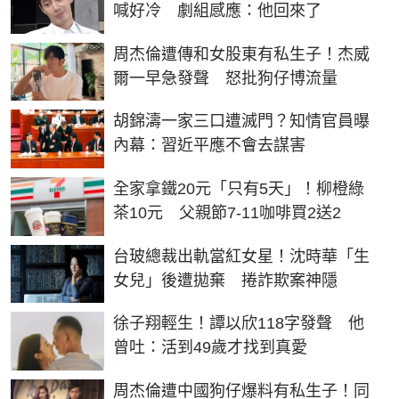
喊好冷 劇組感應：他回來了
周杰倫遭傳和女股東有私生子！杰威
爾一早急發聲 怒批狗仔博流量
胡錦濤一家三口遭滅門？知情官員曝
內幕：習近平應不會去謀害
全家拿鐵20元「只有5天」！柳橙綠
茶10元 父親節7-11咖啡買2送2
台玻總裁出軌當紅女星！沈時華「生
女兒」後遭拋棄 捲詐欺案神隱
徐子翔輕生！譚以欣118字發聲 他
曾吐：活到49歲才找到真愛
周杰倫遭中國狗仔爆料有私生子！同