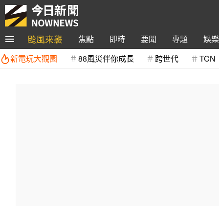
颱風來襲
焦點
即時
要聞
專題
娛樂
新電玩大觀園
88風災伴你成長
跨世代
TCN