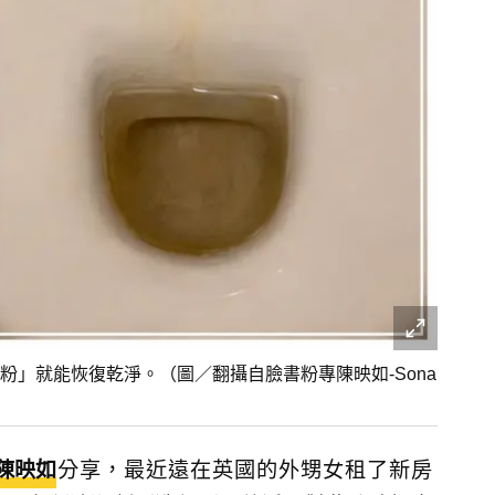
」就能恢復乾淨。（圖／翻攝自臉書粉專陳映如-Sona
陳映如
分享，最近遠在英國的外甥女租了新房