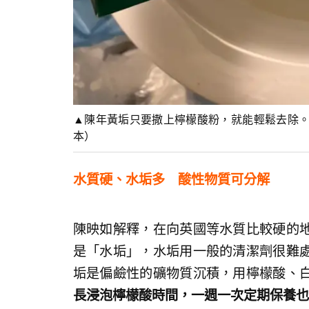
▲陳年黃垢只要撒上檸檬酸粉，就能輕鬆去除。（圖
本）
水質硬、水垢多 酸性物質可分解
陳映如解釋，在向英國等水質比較硬的
是「水垢」，水垢用一般的清潔劑很難
垢是偏鹼性的礦物質沉積，用檸檬酸、
長浸泡檸檬酸時間，一週一次定期保養也