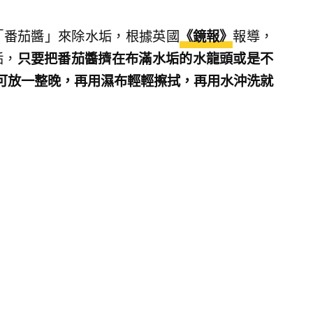
「番茄醬」來除水垢，根據英國
《鏡報》
報導，
垢，
只要把番茄醬擠在布滿水垢的水龍頭或是不
可放一整晚，再用濕布輕輕擦拭，再用水沖洗就