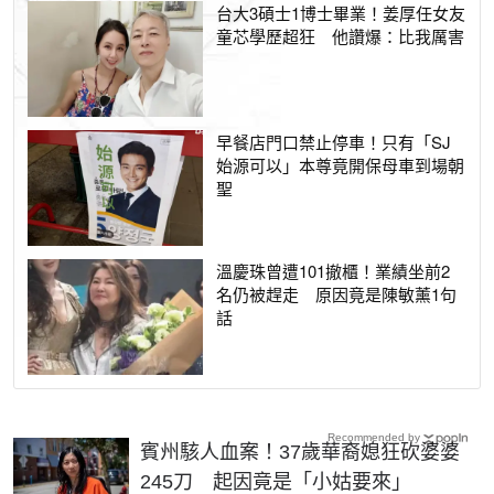
台大3碩士1博士畢業！姜厚任女友
童芯學歷超狂 他讚爆：比我厲害
早餐店門口禁止停車！只有「SJ
始源可以」本尊竟開保母車到場朝
聖
溫慶珠曾遭101撤櫃！業績坐前2
名仍被趕走 原因竟是陳敏薰1句
話
Recommended by
賓州駭人血案！37歲華裔媳狂砍婆婆
245刀 起因竟是「小姑要來」