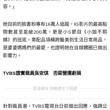
容。」
她目前的臉書粉專有16萬人追蹤，IG影片的最高點
閱數甚至能破200萬，更是小S節目《小姐不熙
娣》的班底，業配品項橫跨醫美到生活日常用品，
是婆婆媽媽們的最愛，也證明她在自媒體圈已做出
影響力。
TVBS證實裁員吳安琪 否認營運虧損
我是廣告 請繼續往下閱讀
針對裁員潮，TVBS電視台日前做出回應，強調公