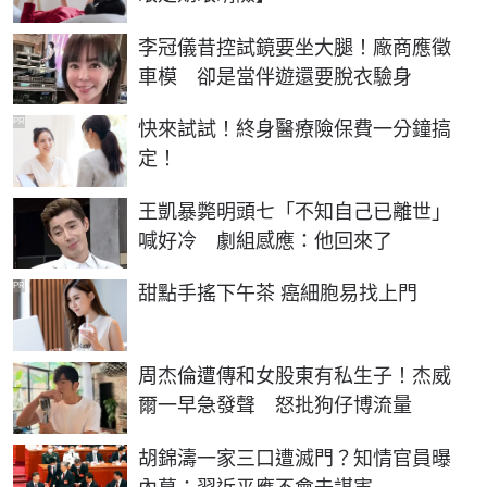
李冠儀昔控試鏡要坐大腿！廠商應徵
車模 卻是當伴遊還要脫衣驗身
PR
快來試試！終身醫療險保費一分鐘搞
定！
王凱暴斃明頭七「不知自己已離世」
喊好冷 劇組感應：他回來了
PR
甜點手搖下午茶 癌細胞易找上門
周杰倫遭傳和女股東有私生子！杰威
爾一早急發聲 怒批狗仔博流量
胡錦濤一家三口遭滅門？知情官員曝