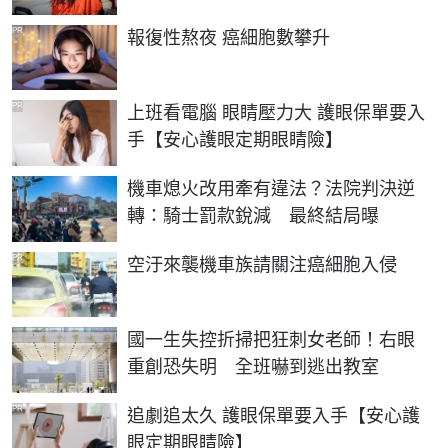
PR
報復性熬夜 癌細胞數攀升
PR
上班看電腦 眼睛壓力大 護眼保單要入
手【安心護眼定期眼睛險】
機車熄火改用牽有違法？法院判決逆
轉：騎士罰款銳減 最終結局曝
PR
空汙來襲機車族請關注癌細胞入侵
國一生失控折掃把狂刺女老師！右眼
重創恐失明 全班嚇到逃出教室
PR
追劇追太久 護眼保單要入手【安心護
眼定期眼睛險】