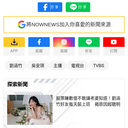
分享
分享
將NOWNEWS加入你喜愛的新聞來源
APP
追蹤
追蹤
好友
訂閱
劉涵竹
吳安琪
主播
電視台
TVBS
探索新聞
股票賺數億不敢讓老婆知道！劉涵
竹好友每天裝上班 揭原因超聰明