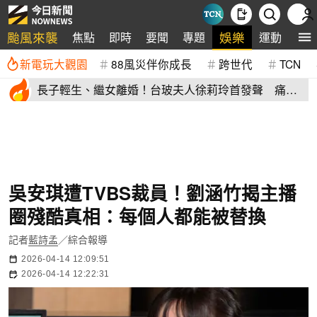
颱風來襲
娛樂
焦點
即時
要聞
專題
運動
全
新電玩大觀園
88風災伴你成長
跨世代
TCN
長子輕生、繼女離婚！台玻夫人徐莉玲首發聲 痛揭
徐子翔逝世真相
吳安琪遭TVBS裁員！劉涵竹揭主播
圈殘酷真相：每個人都能被替換
記者
藍詩孟
／綜合報導
2026-04-14 12:09:51
2026-04-14 12:22:31