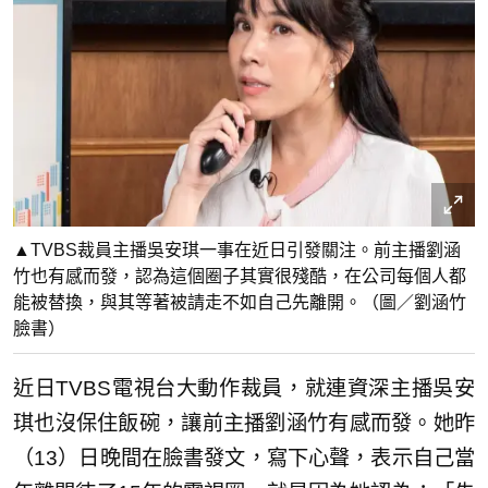
▲TVBS裁員主播吳安琪一事在近日引發關注。前主播劉涵
竹也有感而發，認為這個圈子其實很殘酷，在公司每個人都
能被替換，與其等著被請走不如自己先離開。（圖／劉涵竹
臉書）
近日TVBS電視台大動作裁員，就連資深主播吳安
琪也沒保住飯碗，讓前主播劉涵竹有感而發。她昨
（13）日晚間在臉書發文，寫下心聲，表示自己當