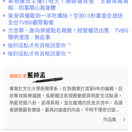
華視播出主播打哈欠！網疑遭惡整 王韻筑揭真
相：同事關心我身體
吳安琪播報到一半吃螺絲！空拍13秒畫面全放送
全台TVBS觀眾看傻
方念華、謝向榮被點名裁撤！經營權恐出售 TVBS
聲明澄清：無此事
藍詩孟
編輯記者
畢業於文化大學新聞學系、在新聞業打滾第6年的編輯，目
前專攻娛樂議題，長期關注影視圈動態與明星生活點滴。
熱愛挖掘八卦、追尋真相，並在龐雜的訊息洪流中，為讀
者篩選最有價值、最具討論度的內容。平時不僅密切留...
作品集