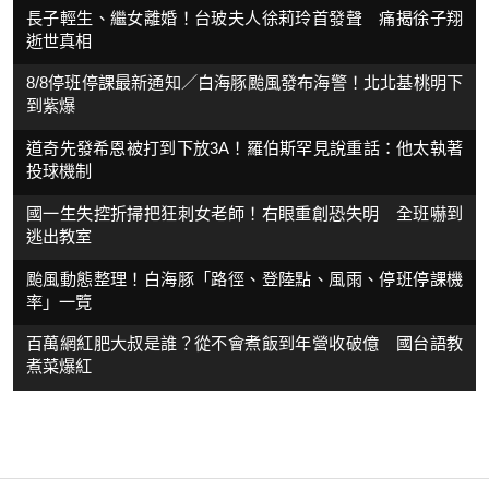
長子輕生、繼女離婚！台玻夫人徐莉玲首發聲 痛揭徐子翔
逝世真相
8/8停班停課最新通知／白海豚颱風發布海警！北北基桃明下
到紫爆
道奇先發希恩被打到下放3A！羅伯斯罕見說重話：他太執著
投球機制
國一生失控折掃把狂刺女老師！右眼重創恐失明 全班嚇到
逃出教室
颱風動態整理！白海豚「路徑、登陸點、風雨、停班停課機
率」一覽
百萬網紅肥大叔是誰？從不會煮飯到年營收破億 國台語教
煮菜爆紅