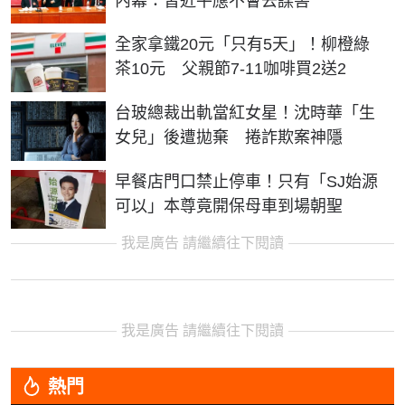
內幕：習近平應不會去謀害
全家拿鐵20元「只有5天」！柳橙綠
茶10元 父親節7-11咖啡買2送2
台玻總裁出軌當紅女星！沈時華「生
女兒」後遭拋棄 捲詐欺案神隱
早餐店門口禁止停車！只有「SJ始源
可以」本尊竟開保母車到場朝聖
我是廣告 請繼續往下閱讀
我是廣告 請繼續往下閱讀
熱門