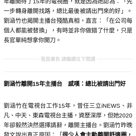
年離開待了15年的電視圈，就是因為她認為：「先
一步轉身離開找路，總比最後被請出門來的好」。
劉涵竹也揭開主播台殘酷真相，直言：「在公司每
個人都能被替換」，有時並非你做錯了什麼，只是
長官單純想拿你開刀。
我是廣告 請繼續往下閱讀
劉涵竹離開15年主播台 感嘆：總比被請出門好
劉涵竹在電視台工作15年，曾任三立iNEWS、非
凡、中天、東森電視台主播，資歷深厚，但她2020
年卻毅然決然選擇請辭，離開主播台。劉涵竹昨晚
發文說出真正原因：「
很少人會主動離開舒適圈，