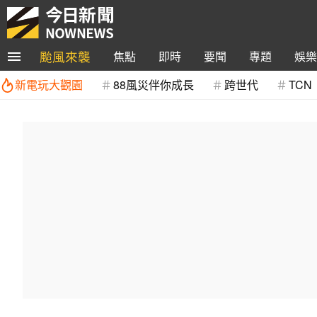
颱風來襲
焦點
即時
要聞
專題
娛樂
新電玩大觀園
88風災伴你成長
跨世代
TCN