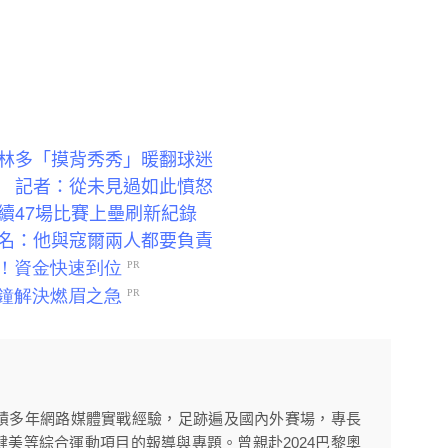
林多「摸背秀秀」暖翻球迷
 記者：從未見過如此憤怒
續47場比賽上壘刷新紀錄
名：他與寇爾兩人都要負責
積多年網路媒體實戰經驗，足跡遍及國內外賽場，專長
美等綜合運動項目的報導與專題。曾親赴2024巴黎奧