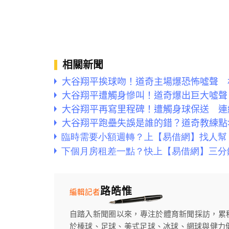
相關新聞
大谷翔平挨球吻！道奇主場爆恐怖噓聲 
大谷翔平遭觸身慘叫！道奇爆出巨大噓聲
大谷翔平再寫里程碑！遭觸身球保送 連
大谷翔平跑壘失誤是誰的錯？道奇教練點
路皓惟
編輯記者
自踏入新聞圈以來，專注於體育新聞採訪，累
於棒球、足球、美式足球、冰球、網球與健力健