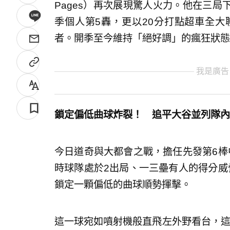
Pages）再次展現驚人火力。他在三
季個人第5轟，更以20分打點超車全大
者。開季至今維持「絕好調」的瘋狂狀態
我是廣告
鎖定偏低曲球炸裂！ 追平大谷並列隊內
今日道奇與大都會之戰，擔任先發第6棒
時球隊處於2出局、一三壘有人的得分威
鎖定一顆偏低的曲球順勢揮擊。
這一球宛如噴射機般直飛左外野看台，這發