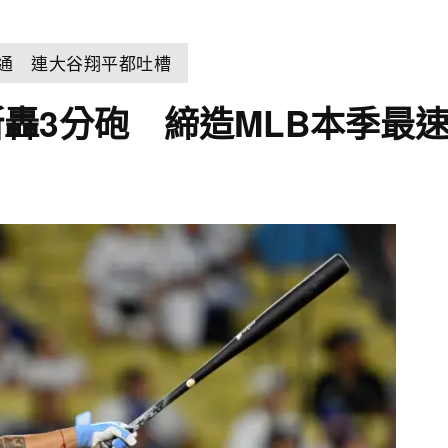
溝通 連大谷翔平都吐槽
轟3分砲 締造MLB本季最速