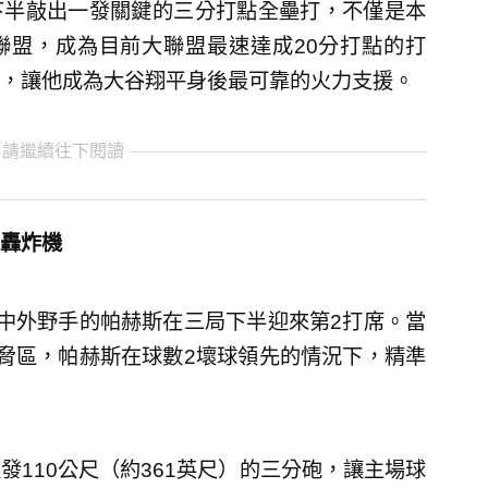
局下半敲出一發關鍵的三分打點全壘打，不僅是本
聯盟，成為目前大聯盟最速達成20分打點的打
，讓他成為大谷翔平身後最可靠的火力支援。
 請繼續往下閱讀
轟炸機
中外野手的帕赫斯在三局下半迎來第2打席。當
脅區，帕赫斯在球數2壞球領先的情況下，精準
110公尺（約361英尺）的三分砲，讓主場球