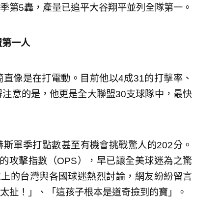
季第5轟，產量已追平大谷翔平並列全隊第一。
盟第一人
直像是在打電動。目前他以4成31的打擊率、
得注意的是，他更是全大聯盟30支球隊中，最快
斯單季打點數甚至有機會挑戰驚人的202分。
7的攻擊指數（OPS），早已讓全美球迷為之驚
X上的台灣與各國球迷熱烈討論，網友紛紛留言
太扯！」、「這孩子根本是道奇撿到的寶」。