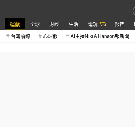
運動
全球
財經
生活
電玩
影音
台灣前線
心理假
AI主播Niki＆Hanson報新聞