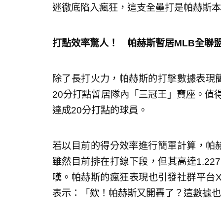
迷徹底陷入瘋狂，這支全壘打是帕赫斯本
打點效率驚人！ 帕赫斯暫居MLB全聯
除了長打火力，帕赫斯的打擊數據表現簡
20分打點暫居隊內「三冠王」寶座。值
達成20分打點的球員。
若以目前的得分效率進行簡單計算，帕赫
雖然目前排在打線下段，但其高達1.22
嘆。帕赫斯的瘋狂表現也引發社群平台
表示：「欸！帕赫斯又開轟了？這數據也