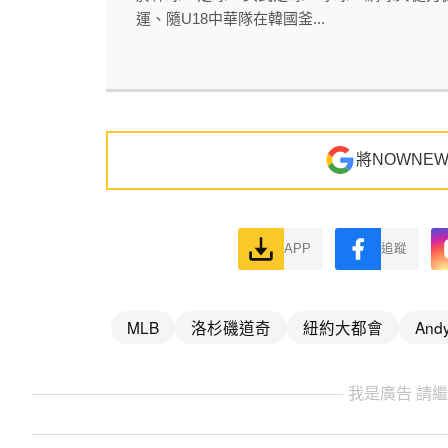
運、隨U18中華隊在韓國釜...
將NOWNE
APP
追蹤
MLB
洛杉磯道奇
紐約大都會
And
我是廣告 請