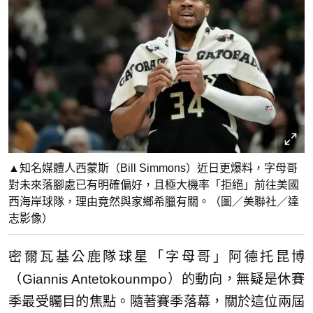
▲知名媒體人西蒙斯（Bill Simmons）近日更爆料，字母哥
對未來落腳處已有明確偏好，且極大機率「拒絕」前往美國
西海岸球隊，理由竟然與家鄉希臘有關。（圖／美聯社／達
志影像）
密爾瓦基公鹿隊球星「字母哥」阿德托昆博
（Giannis Antetokounmpo）的動向，無疑是休賽
季最受矚目的焦點。隨著賽季落幕，關於這位兩屆