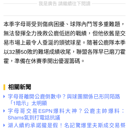
我是廣告 請繼續往下閱讀
本季字母哥受到傷病困擾、球隊內鬥等多重難題，
無法發揮全力挽救公鹿低迷的戰績，但他依舊是交
易市場上最令人垂涎的頭號球星。隨著公鹿隊本季
以32勝50敗的難堪成績收尾，聯盟各隊早已磨刀霍
霍，準備在休賽季開出優渥籌碼。
相關新聞
字母哥離開公鹿倒數中？與球團關係已形同陌路
「1暗示」太明顯
字母哥交易ESPN爆料大神？公鹿主帥爆料：
Shams氣到打電話抗議
湖人續約承諾攏是假！名記驚爆里夫斯成交易祭