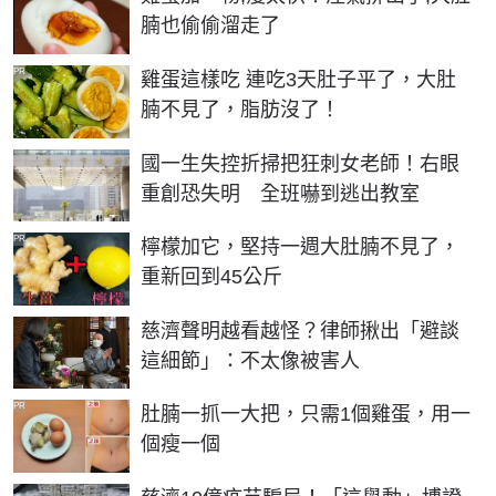
腩也偷偷溜走了
PR
雞蛋這樣吃 連吃3天肚子平了，大肚
腩不見了，脂肪沒了！
國一生失控折掃把狂刺女老師！右眼
重創恐失明 全班嚇到逃出教室
PR
檸檬加它，堅持一週大肚腩不見了，
重新回到45公斤
慈濟聲明越看越怪？律師揪出「避談
這細節」：不太像被害人
PR
肚腩一抓一大把，只需1個雞蛋，用一
個瘦一個