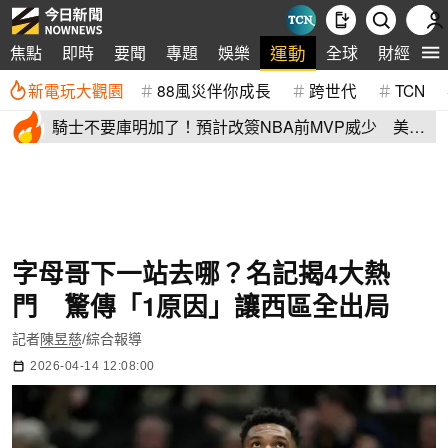
運動
焦點
即時
要聞
專題
娛樂
全球
財經
生
新電玩大觀園
88風災伴你成長
跨世代
TCN
騎士不要庫明加了！預計改簽NBA前MVP威少 美
媒：湖人也已經攤牌
字母哥下一站去哪？名記揭4大熱
門 驚傳「1原因」讓西區全出局
記者
陳昱慈
/綜合報導
2026-04-14 12:08:00