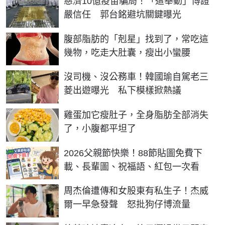
慈濟10億疫苗騙局！「這舉動」博證
嚴信任 郭台銘避坑關鍵曝光
PR
腹部脂肪的「剋星」找到了，常吃這
幾物，吃走大肚囊，瘦出小蠻腰
沒司機、沒公務車！韓國瑜自駕老三
菱出遊曝光 私下模樣掀熱議
PR
雞蛋加它瘦肚子，全身脂肪全部消失
了，小腹都平坦了
2026父親節快樂！88節貼圖免費下
載、長輩圖、祝福語、紅包一次看
周杰倫遭傳和女股東有私生子！杰威
爾一早急發聲 怒批狗仔博流量