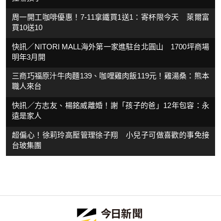
周一開工咖啡優惠！7-11拿鐵買1送1：寄杯限今天 萊爾富
買10送10
快訊／NITORI MALL海外第一家進駐台北圓山 1700坪商場
明年3月開
三商巧福原汁牛肉麵139、咖哩雞肉飯119元！雞湯桑：熊本
職人來台
快訊／方志友、楊銘威離婚！謝「孩子的爸」12年包容：永
遠是家人
超偏心！徐莉玲高壓管理徐子翔 小兒子可做喜歡的事免接
台玻集團