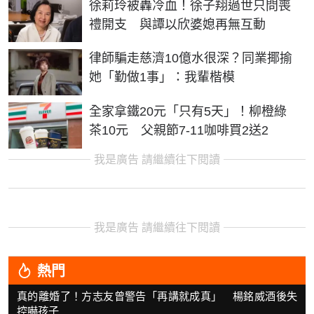
徐莉玲被轟冷血！徐子翔過世只問喪
禮開支 與譚以欣婆媳再無互動
律師騙走慈濟10億水很深？同業揶揄
她「勤做1事」：我輩楷模
全家拿鐵20元「只有5天」！柳橙綠
茶10元 父親節7-11咖啡買2送2
我是廣告 請繼續往下閱讀
我是廣告 請繼續往下閱讀
熱門
真的離婚了！方志友曾警告「再講就成真」 楊銘威酒後失
控嚇孩子