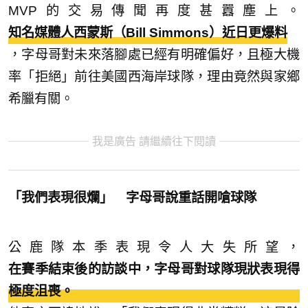
MVP的交易傳聞再度甚囂塵上。
知名媒體人西蒙斯（Bill Simmons）近日更爆料
，字母哥對未來落腳處已經有明確偏好，且極大機
率「拒絕」前往美國西海岸球隊，理由竟然與家鄉
希臘有關。
我是廣告 請繼續往下閱讀
「我們表現很爛」 字母哥說重話開嗆球隊
公鹿隊本季表現令人大失所望，
在賽季結束後的訪談中，字母哥對球隊現狀表現得
極度沮喪。