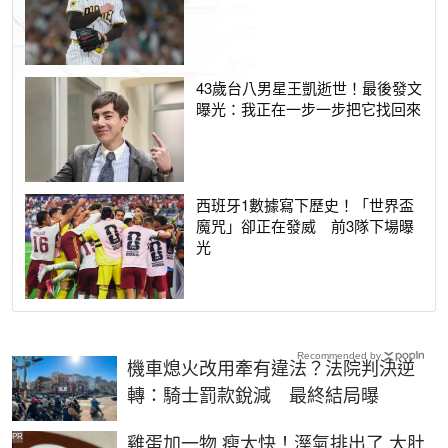
43歲台八男星王凱逝世！最後發文
曝光：我正在一步一步把它找回來
西班牙1數據寫下歷史！「世界盃
魔咒」卻正在發威 前3隊下場曝
光
Recommended by
機車熄火改用牽有違法？法院判決逆
轉：騎士罰款銳減 最終結局曝
PR
雞蛋加一物,瘦太快！溼氣排出了,大肚