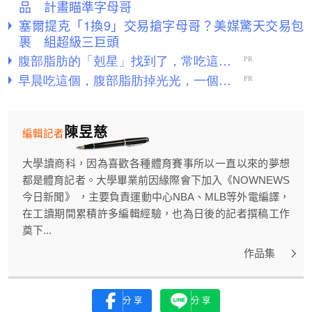
品 計畫瞄準字母哥
塞爾提克「1換9」交易搶字母哥？美媒驚天交易包
裹 組超級三巨頭
陳昱慈
編輯記者
大學讀商科，因為喜歡各種體育賽事所以一直以來的夢想
都是體育記者。大學畢業前因緣際會下加入《NOWNEWS
今日新聞》 ，主要負責運動中心NBA、MLB等外電編譯，
在工讀期間累積許多編輯經驗，也為日後的記者撰稿工作
奠下...
作品集
分享
分享