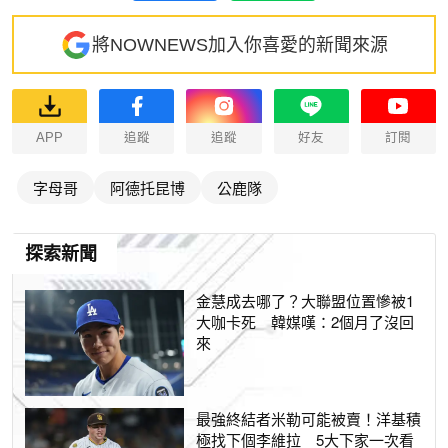
將NOWNEWS加入你喜愛的新聞來源
APP
追蹤
追蹤
好友
訂閱
字母哥
阿德托昆博
公鹿隊
探索新聞
金慧成去哪了？大聯盟位置慘被1
大咖卡死 韓媒嘆：2個月了沒回
來
最強終結者米勒可能被賣！洋基積
極找下個李維拉 5大下家一次看