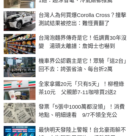
1鈕：超涼省電、冷氣廠都推薦
台灣人為何買爆Corolla Cross？撞擊
測試結果被挖出：難怪賣翻了
台灣泡麵界傳奇是它！低調賣30年沒
變 湯頭太離譜：詹姆士也嚇到
機車界公認霸主是它！眾騎「這2台」
回不去：誇張省油、每台折2萬
全家拿鐵20元「只有5天」！柳橙綠
茶10元 父親節7-11咖啡買2送2
發票「5張中1000萬都沒領」！消費
地點、明細速看 9/7不領全充公
最快明天發陸上警報！台北豪雨躲不