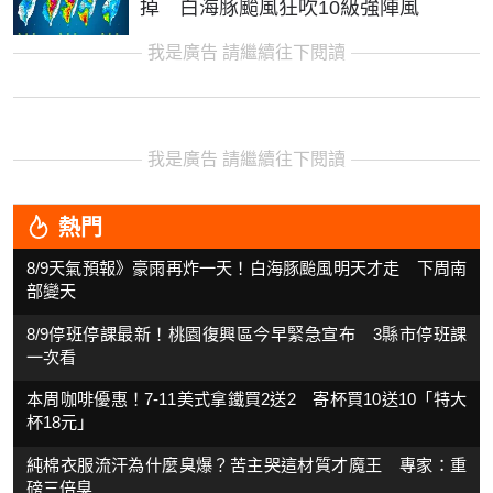
掉 白海豚颱風狂吹10級強陣風
我是廣告 請繼續往下閱讀
我是廣告 請繼續往下閱讀
熱門
8/9天氣預報》豪雨再炸一天！白海豚颱風明天才走 下周南
部變天
8/9停班停課最新！桃園復興區今早緊急宣布 3縣市停班課
一次看
本周咖啡優惠！7-11美式拿鐵買2送2 寄杯買10送10「特大
杯18元」
純棉衣服流汗為什麼臭爆？苦主哭這材質才魔王 專家：重
磅三倍臭