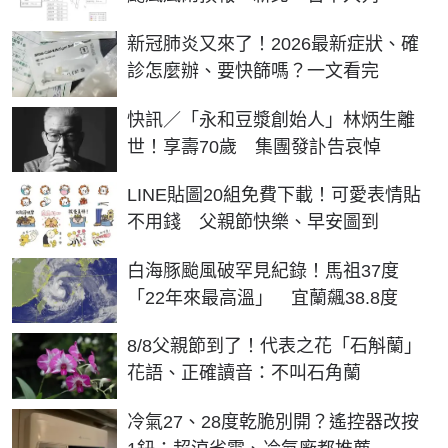
新冠肺炎又來了！2026最新症狀、確
診怎麼辦、要快篩嗎？一文看完
快訊／「永和豆漿創始人」林炳生離
世！享壽70歲 集團發訃告哀悼
LINE貼圖20組免費下載！可愛表情貼
不用錢 父親節快樂、早安圖到
白海豚颱風破罕見紀錄！馬祖37度
「22年來最高溫」 宜蘭飆38.8度
8/8父親節到了！代表之花「石斛蘭」
花語、正確讀音：不叫石角蘭
冷氣27、28度乾脆別開？遙控器改按