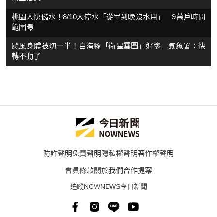
桃園人快儲水！8/10大停水「從早到晚沒水用」 9萬戶時間
範圍曝
颱風身體被切一半！白海豚「衛星雲圖」好慘 氣象署：快
轉不動了
防詐聲明
免責聲明
隱私權聲明
著作權聲明
會員條款
關於我們
合作提案
追蹤NOWNEWS今日新聞