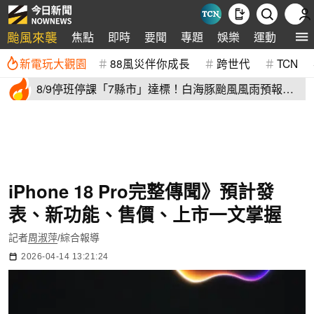
颱風來襲
焦點
即時
要聞
專題
娛樂
運動
全球
新電玩大觀園
88風災伴你成長
跨世代
TCN
8/9停班停課「7縣市」達標！白海豚颱風風雨預報
新北、台中入列
iPhone 18 Pro完整傳聞》預計發
表、新功能、售價、上市一文掌握
記者
周淑萍
/綜合報導
2026-04-14 13:21:24