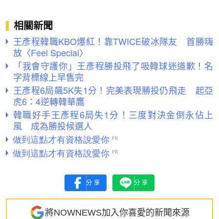
相關新聞
王彥程韓職KBO爆紅！靠TWICE破冰隊友 首勝嗨
放〈Feel Special〉
「我會守護你」王彥程勝投飛了吸韓球迷道歉！名
字背標線上早售完
王彥程6局飆5K失1分！完美表現勝投仍飛走 起亞
虎6：4逆轉韓華鷹
韓職好手王彥程6局失1分！三度對決金倒永佔上
風 成為勝投候選人
分享
分享
將NOWNEWS加入你喜愛的新聞來源