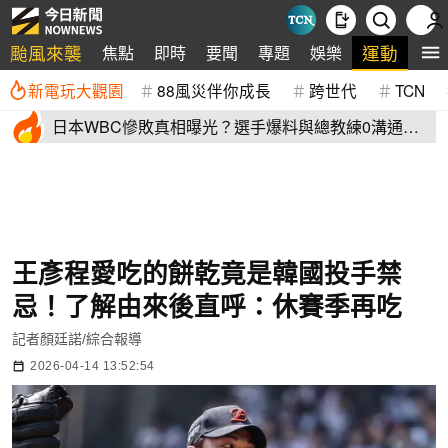
颱風來襲
運動
焦點
即時
要聞
專題
娛樂
全
新電玩大觀園
88風災伴你成長
跨世代
TCN
日本WBC慘敗真相曝光？選手爆料與總教練0溝通
連大谷翔平都吐槽
王彥程愛吃的餅乾竟是韓國投手禁
忌！了解由來後直呼：休賽季再吃
記者顏廷諾/綜合報導
2026-04-14 13:52:54