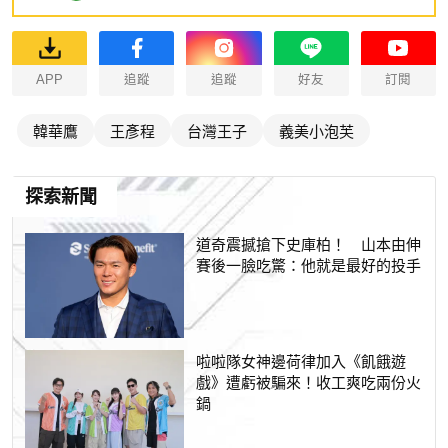
APP
追蹤
追蹤
好友
訂閱
韓華鷹
王彥程
台灣王子
義美小泡芙
探索新聞
道奇震撼搶下史庫柏！ 山本由伸
賽後一臉吃驚：他就是最好的投手
啦啦隊女神邊荷律加入《飢餓遊
戲》遭虧被騙來！收工爽吃兩份火
鍋