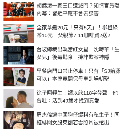
胡錦濤一家三口遭滅門？知情官員曝
內幕：習近平應不會去謀害
全家拿鐵20元「只有5天」！柳橙綠
茶10元 父親節7-11咖啡買2送2
台玻總裁出軌當紅女星！沈時華「生
女兒」後遭拋棄 捲詐欺案神隱
早餐店門口禁止停車！只有「SJ始源
可以」本尊竟開保母車到場朝聖
徐子翔輕生！譚以欣118字發聲 他
曾吐：活到49歲才找到真愛
周杰倫遭中國狗仔爆料有私生子！同
框緋聞女股東劉若雪照片被挖出