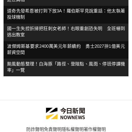
道奇先發希恩被打到下放3A！羅伯斯罕見說重話：他太執著
投球機制
國一生失控折掃把狂刺女老師！右眼重創恐失明 全班嚇到
逃出教室
波傑姆斯基要求2400萬美元年薪續約 勇士2027拚1億美元
薪資空間
颱風動態整理！白海豚「路徑、登陸點、風雨、停班停課機
率」一覽
防詐聲明
免責聲明
隱私權聲明
著作權聲明