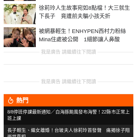
徐莉玲人生故事宛如8點檔！大三就生
下長子 竟遭前夫騙小孩夭折
被網暴輕生！ENHYPEN西村力粉絲
Mina住處被公開 1細節讓人鼻酸
我是廣告 請繼續往下閱讀
我是廣告 請繼續往下閱讀
熱門
8/8停班停課最新通知／白海豚颱風發布海警！22縣市正常上
班上課
長子輕生、繼女離婚！台玻夫人徐莉玲首發聲 痛揭徐子翔
逝世真相