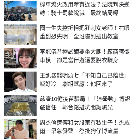
機車熄火改用牽有違法？法院判決逆
轉：騎士罰款銳減 最終結局曝
國一生失控折掃把狂刺女老師！右眼
重創恐失明 全班嚇到逃出教室
李冠儀昔控試鏡要坐大腿！廠商應徵
車模 卻是當伴遊還要脫衣驗身
王凱暴斃明頭七「不知自己已離世」
喊好冷 劇組感應：他回來了
慈濟10億疫苗騙局！「這舉動」博證
嚴信任 郭台銘避坑關鍵曝光
周杰倫遭傳和女股東有私生子！杰威
爾一早急發聲 怒批狗仔博流量