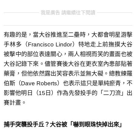
我是廣告 請繼續往下閱讀
有趣的是，當大谷推進至二壘時，大都會明星游擊
手林多（Francisco Lindor）特地走上前撫摸大谷
被擊中的部位表達關心，兩人相視而笑的畫面也被
大谷記錄下來。儘管賽後大谷在更衣室內患部貼著
藥膏，但他依然露出笑容表示並無大礙。總教練羅
伯斯（Dave Roberts）也表示這只是單純瘀青，不
影響他明日（15日）作為先發投手的「二刀流」出
賽計畫。
捕手突襲投手丘？大谷被「嚇到眼珠快掉出來」