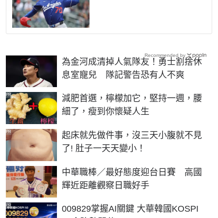
Recommended by
為金河成清掉人氣隊友！勇士割捨休
息室寵兒 隊記警告恐有人不爽
PR
減肥首選，檸檬加它，堅持一週，腰
細了，瘦到你懷疑人生
PR
起床就先做件事，沒三天小腹就不見
了! 肚子一天天變小！
中華職棒／最好態度迎台日賽 高國
輝近距離觀察日職好手
PR
009829掌握AI關鍵 大華韓國KOSPI