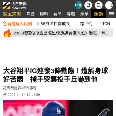
颱風來襲
運動
焦點
即時
要聞
專題
娛樂
全
新電玩大觀園
88風災伴你成長
跨世代
TCN
2026威廉瓊斯盃國際籃球邀請賽懶人包》賽程、球員
名單、售票資訊
大谷翔平IG連發3條動態！遭觸身球
好苦悶 捕手突襲投手丘嚇到他
記者
黃建霖
/綜合報導
2026-04-14 14:12:59