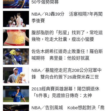
50今強勢開募
NBA／RJ轟39分 活塞相隔7年再闖
季後賽
PR
腹部脂肪的「剋星」找到了，常吃這
幾物，吃走大肚囊，瘦出小蠻腰
佐佐木朗希扛道奇止敗重任！羅伯斯
喊期待 弗里曼：他投好就贏
NBA／暴龍挖走尼克208公分冠軍中
鋒 雙向合約簽下26歲傑米森三世
2013經典賽英雄謝幕！陽岱鋼退休
「5件事」見證旅日傳奇：太神
NBA／告別風城 Kobe想起對決「喬