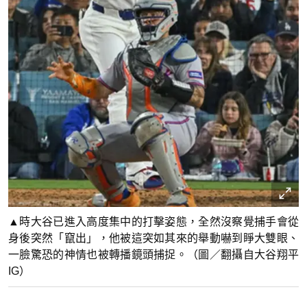
▲時大谷已進入高度集中的打擊姿態，全然沒察覺捕手會從
身後突然「竄出」，他被這突如其來的舉動嚇到睜大雙眼、
一臉驚恐的神情也被轉播鏡頭捕捉。（圖／翻攝自大谷翔平
IG）