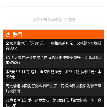
我是廣告 請繼續往下閱讀
熱門
全家拿鐵20元「只有5天」！柳橙綠茶10元 父親節7-11咖啡
買2送2
8/7明天會停班停課嗎？白海豚暴風侵襲率飆升 北北基6縣
市破50%
限5天！7-11買1送1、全家餅乾10元 紅豆牛奶冰棒12元、水
餃5元
周杰倫遭中國狗仔爆料有私生子！同框緋聞女股東劉若雪照
片被挖出
71歲姜厚任認愛小24歲女友！她3歲確信「累世情緣」小一寫
信示愛