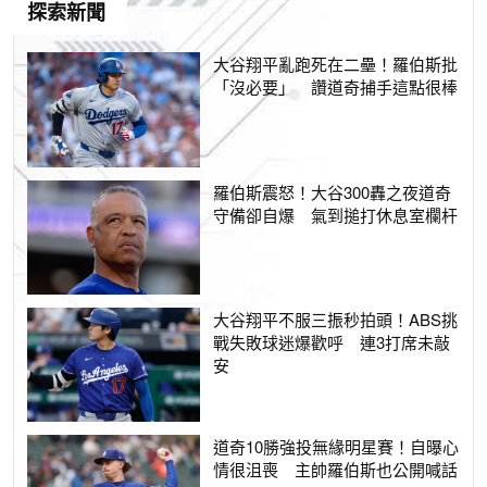
探索新聞
大谷翔平亂跑死在二壘！羅伯斯批
「沒必要」 讚道奇捕手這點很棒
羅伯斯震怒！大谷300轟之夜道奇
守備卻自爆 氣到搥打休息室欄杆
大谷翔平不服三振秒拍頭！ABS挑
戰失敗球迷爆歡呼 連3打席未敲
安
道奇10勝強投無緣明星賽！自曝心
情很沮喪 主帥羅伯斯也公開喊話