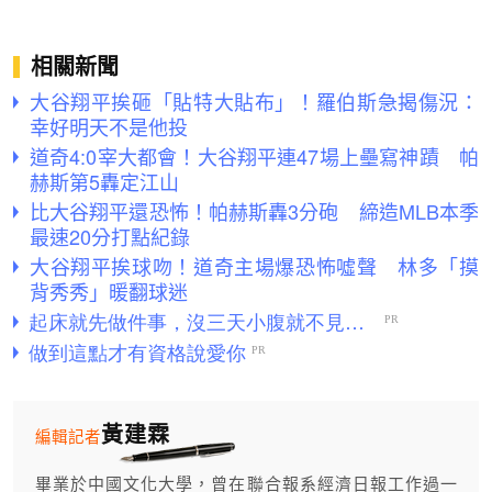
相關新聞
大谷翔平挨砸「貼特大貼布」！羅伯斯急揭傷況：
幸好明天不是他投
道奇4:0宰大都會！大谷翔平連47場上壘寫神蹟 帕
赫斯第5轟定江山
比大谷翔平還恐怖！帕赫斯轟3分砲 締造MLB本季
最速20分打點紀錄
大谷翔平挨球吻！道奇主場爆恐怖噓聲 林多「摸
背秀秀」暖翻球迷
黃建霖
編輯記者
畢業於中國文化大學，曾在聯合報系經濟日報工作過一