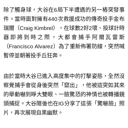
除了觸身球，大谷在6局下半遭遇的另一樁突發事
件。當時面對擁有440次救援成功的傳奇投手金布
瑞爾（Craig Kimbrel），在球數2好2壞、投球計時
器即將到時之際，大都會捕手阿爾瓦雷斯
（Francisco Alvarez）為了重新佈署防線，突然喊
暫停並朝著投手丘狂奔。
由於當時大谷已進入高度集中的打擊姿態，全然沒
察覺捕手會從身後突然「竄出」，他被這突如其來
的舉動嚇到睜大雙眼、一臉驚恐的神情也被轉播鏡
頭捕捉。大谷隨後也在IG分享了這張「驚嚇臉」照
片，再次展現自黑幽默。