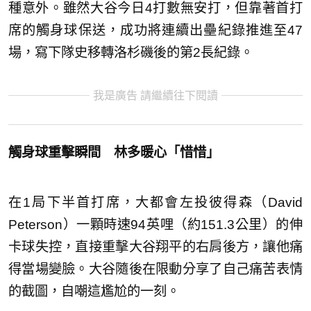
種意外。雖然大谷今日4打數無安打，但靠著首打
席的觸身球保送，成功將連續出壘紀錄推進至47
場，寫下隊史移轉洛杉磯後的第2長紀錄。
我是廣告 請繼續往下閱讀
觸身球重擊瞬間 林多暖心「惜惜」
在1局下半首打席，大都會左投彼得森（David
Peterson）一顆時速94英哩（約151.3公里）的伸
卡球失控，直接重擊大谷翔平的右肩後方，讓他痛
得當場變臉。大谷隨後在限動分享了自己痛苦表情
的截圖，自嘲這尷尬的一刻。