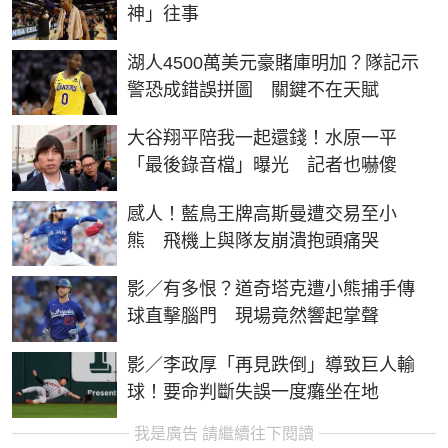
神」往事
湖人4500萬美元豪賭庫明加？隊記示
警恐成錯誤拼圖 關鍵不在天賦
大谷翔平陪我一起還錢！水原一平
「最後錄音檔」曝光 記者也嚇傻
感人！藍鳥王牌高斯曼遭交易至小
熊 飛機上與隊友崩潰抱頭痛哭
影／有多恨？道奇塔克遭小熊捕手傳
球直擊腦門 現場竟然響起掌聲
影／李政厚「再見跌倒」導致巨人輸
球！要命判斷失誤一度癱坐在地
我是廣告 請繼續往下閱讀