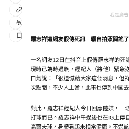
我是廣告
羅志祥遭網友假傳死訊 曬自拍照闢謠了
一名網友12日在抖音上假傳羅志祥的死
現時已為時過晚，經紀人（將他）緊急
口氣說：「很遺憾給大家這個消息，但祥
次點閱，不少人上當，此事也傳到中國去
對此，羅志祥經紀人今日回應陸媒，一
打球而已。羅志祥中午過後也在IG上傳
高爾夫球，身體看起來相當健康。不過該