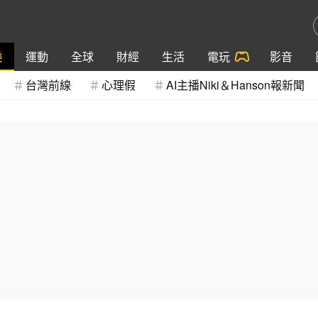
樂
運動
全球
財經
生活
電玩
影音
台灣前線
心理假
AI主播Niki＆Hanson報新聞