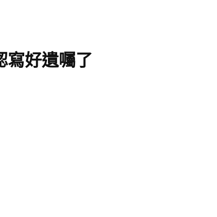
認寫好遺囑了