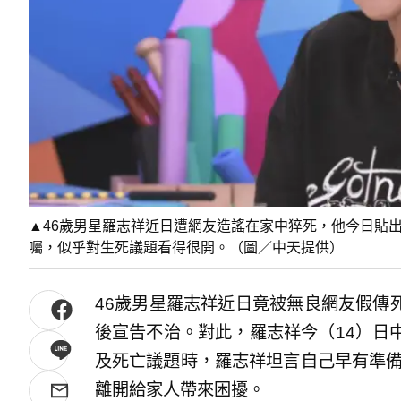
▲46歲男星羅志祥近日遭網友造謠在家中猝死，他今日貼
囑，似乎對生死議題看得很開。（圖／中天提供）
46歲男星羅志祥近日竟被無良網友假傳
後宣告不治。對此，羅志祥今（14）日
及死亡議題時，羅志祥坦言自己早有準備
離開給家人帶來困擾。