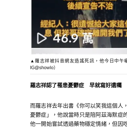
▲羅志祥被抖音網友造謠死訊，他今日中午
IG@showlo）
羅志祥認了罹患憂鬱症 早就寫好遺囑
而羅志祥去年出書《你可以笑我這個人
憂鬱症」，他說當時只是陪阿茲海默症
他一開始嘗試透過藥物穩定情緒，但因