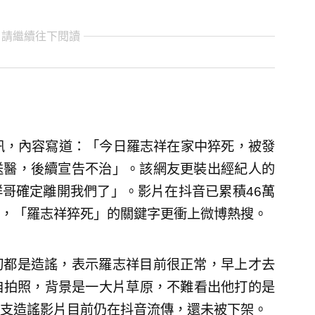
 請繼續往下閱讀
訊，內容寫道：「今日羅志祥在家中猝死，被發
送醫，後續宣告不治」。該網友更裝出經紀人的
哥確定離開我們了」。影片在抖音已累積46萬
，「羅志祥猝死」的關鍵字更衝上微博熱搜。
切都是造謠，表示羅志祥目前很正常，早上才去
自拍照，背景是一大片草原，不難看出他打的是
支造謠影片目前仍在抖音流傳，還未被下架。