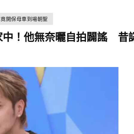
尊竟開保母車到場朝聖
家中！他無奈曬自拍闢謠 昔