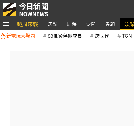
颱風來襲
娛
焦點
即時
要聞
專題
新電玩大觀園
88風災伴你成長
跨世代
TCN