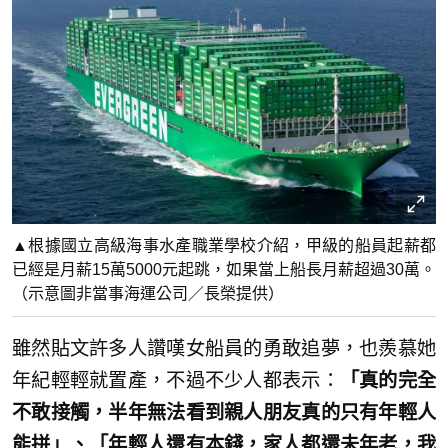
▲根據國立高級海事水產職業學校介紹，甲級的船員起薪都
已經是月薪15萬5000元起跳，如果當上船長月薪超過30萬。
（示意圖非當事海運公司／長榮提供）
雖然貼文許多人讚嘆女船員的勇敢追夢，也羨慕她
年紀輕輕就置產，不過不少人都表示：
「真的完全
不敢接觸，半年無法看到親人朋友真的只有年輕人
能拼」、「年輕人還有本錢，家人都還未年老，我