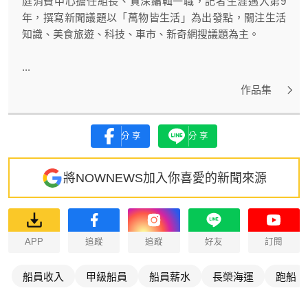
庭消費中心擔任組長、資深編輯一職，記者生涯邁入第9
年，撰寫新聞議題以「萬物皆生活」為出發點，關注生活
知識、美食旅遊、科技、車市、新奇網搜議題為主。
...
作品集
分享
分享
將NOWNEWS加入你喜愛的新聞來源
APP
追蹤
追蹤
好友
訂閱
船員收入
甲級船員
船員薪水
長榮海運
跑船