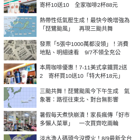
寄杯10送10 全家咖啡2杯88元
熱帶性低氣壓生成！最快今晚增強為
「琵鷺颱風」 再現三颱共舞
發票「5張中1000萬都沒領」！消費
地點、明細速看 9/7不領全充公
本周咖啡優惠！7-11美式拿鐵買2送
2 寄杯買10送10「特大杯18元」
三颱共舞！琵鷺颱風今下午生成 氣
象署：路徑往東北、對台無影響
暑假每天煮快崩潰！家長瘋傳「好市
多懶人菜單」 一次買齊吃兩輪
淡水漁人碼頭今沒煙火！8/9最新全台