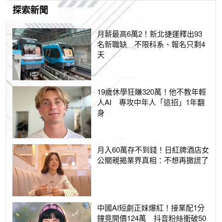
探索新聞
月薪最高6萬2！新北捷運釋出93
名新職缺 不限科系、報名只剩4
天
19歲休學狂賺320萬！他不教年輕
人AI 專攻中年人「這招」1年翻
身
月入60萬存不到錢！日紅牌酒店女
公關親揭業界真相：不想再撒謊了
中國AI短劇正妹爆紅！接業配1分
鐘竟開價124萬 抖音粉絲衝破50