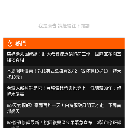
我是廣告 請繼續往下閱讀
熱門
突猝逝死因成謎！肥大叔暴瘦遭猜抱病工作 團隊宣布開直
播揭真相
本周咖啡優惠！7-11美式拿鐵買2送2 寄杯買10送10「特大
杯18元」
台灣人新神鞋是它！台積電魏哲家也穿上 低調藏38年：超
輕水準高
8/9天氣預報》豪雨再炸一天！白海豚颱風明天才走 下周南
部變天
8/9停班停課最新！桃園復興區今早緊急宣布 3縣市停班課