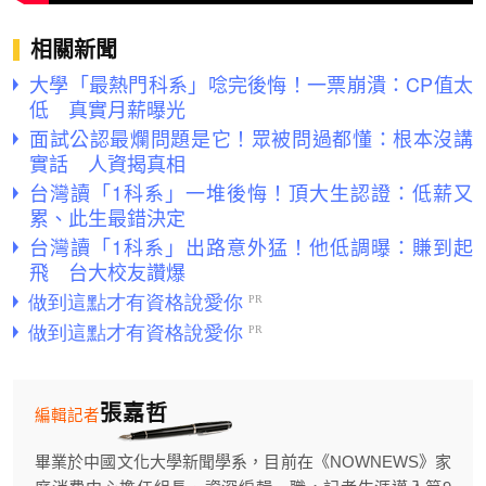
相關新聞
大學「最熱門科系」唸完後悔！一票崩潰：CP值太
低 真實月薪曝光
面試公認最爛問題是它！眾被問過都懂：根本沒講
實話 人資揭真相
台灣讀「1科系」一堆後悔！頂大生認證：低薪又
累、此生最錯決定
台灣讀「1科系」出路意外猛！他低調曝：賺到起
飛 台大校友讚爆
張嘉哲
編輯記者
畢業於中國文化大學新聞學系，目前在《NOWNEWS》家