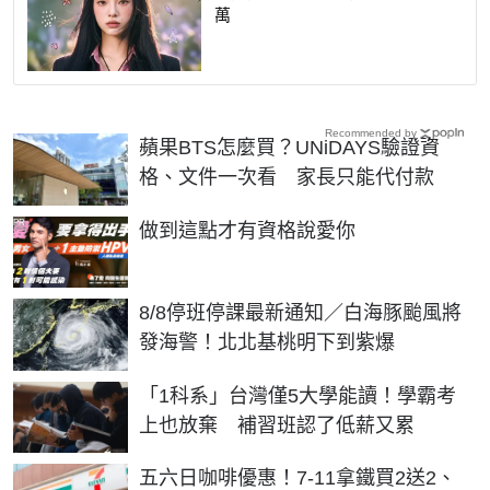
萬
Recommended by
蘋果BTS怎麼買？UNiDAYS驗證資
格、文件一次看 家長只能代付款
PR
做到這點才有資格說愛你
8/8停班停課最新通知／白海豚颱風將
發海警！北北基桃明下到紫爆
「1科系」台灣僅5大學能讀！學霸考
上也放棄 補習班認了低薪又累
五六日咖啡優惠！7-11拿鐵買2送2、