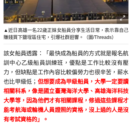
▲近日高雄一名22歲正妹女船員分享生活日常，表示靠自己
賺錢買下鹽埕區住宅，引爆社群迴響。（圖/Threads）
該女船員透露：「最快成為船員的方式就是報名航
訓中心乙級船員訓練班，優點是工作比較沒有壓
力，但缺點是工作內容比較偏勞力也很辛苦，薪水
也比甲級低；
但想要成為甲級船員，大學一定要讀
相關科系，像是國立臺灣海洋大學、高雄海洋科技
大學等，因為他們才有相關課程，修過這些課程才
能考航海或輪機人員證照的資格，沒上過的人是沒
有考試資格的」。