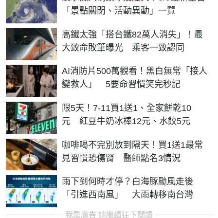
「景點關閉、活動異動」一覽
高鐵太強「搭台鐵82萬人消失」！最
大致命敗筆曝光 乘客一致認同
AI消防片500萬觀看！黑白無常「接人
變救人」 5要命習慣笑完秒記
限5天！7-11買1送1、全家餅乾10
元 紅豆牛奶冰棒12元、水餃5元
咖啡喝不完別放到隔天！買1送1最常
見習慣恐傷腎 醫師點名3情況
雨下到何時才停？白海豚颱風走後
「引進西南風」 大雨轉移南台灣
我是廣告 請繼續往下閱讀