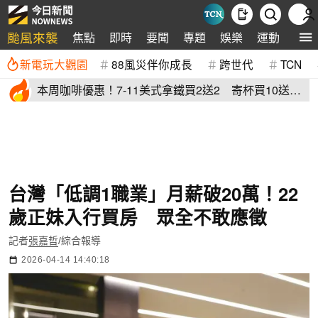
颱風來襲
焦點
即時
要聞
專題
娛樂
運動
全球
新電玩大觀園
88風災伴你成長
跨世代
TCN
本周咖啡優惠！7-11美式拿鐵買2送2 寄杯買10送
10「特大杯18元」
台灣「低調1職業」月薪破20萬！22
歲正妹入行買房 眾全不敢應徵
記者
張嘉哲
/綜合報導
2026-04-14 14:40:18