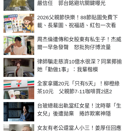
嚴信任 郭台銘避坑關鍵曝光
2026父親節快樂！88節貼圖免費下
載、長輩圖、祝福語、紅包一次看
周杰倫遭傳和女股東有私生子！杰威
爾一早急發聲 怒批狗仔博流量
律師騙走慈濟10億水很深？同業揶揄
她「勤做1事」：我輩楷模
全家拿鐵20元「只有5天」！柳橙綠
茶10元 父親節7-11咖啡買2送2
台玻總裁出軌當紅女星！沈時華「生
女兒」後遭拋棄 捲詐欺案神隱
女友有老公還當人小三！姜厚任回應