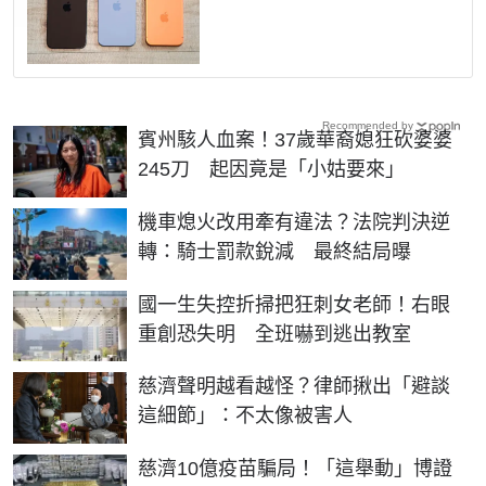
Recommended by
賓州駭人血案！37歲華裔媳狂砍婆婆
245刀 起因竟是「小姑要來」
機車熄火改用牽有違法？法院判決逆
轉：騎士罰款銳減 最終結局曝
國一生失控折掃把狂刺女老師！右眼
重創恐失明 全班嚇到逃出教室
慈濟聲明越看越怪？律師揪出「避談
這細節」：不太像被害人
慈濟10億疫苗騙局！「這舉動」博證