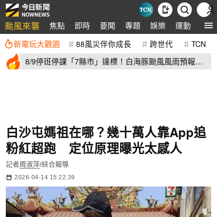
颱風來襲
焦點
即時
要聞
專題
娛樂
運動
全球
新電玩大觀園
88風災伴你成長
跨世代
TCN
8/9停班停課「7縣市」達標！白海豚颱風風雨預報
新北、台中入列
白沙屯媽祖在哪？幾十萬人靠App追
粉紅超跑 定位原理曝光太感人
記者
周淑萍
/綜合報導
2026-04-14 15:22:39