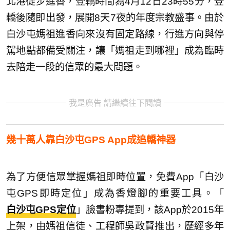
北港徒步進香，登轎時間為4月12日23時55分，登
轎後隨即出發，展開8天7夜的年度宗教盛事。由於
白沙屯媽祖進香向來沒有固定路線，行進方向與停
駕地點都備受關注，讓「媽祖走到哪裡」成為臨時
去陪走一段的信眾的最大問題。
我是廣告 請繼續往下閱讀
幾十萬人靠白沙屯GPS App成追轎神器
為了方便信眾掌握媽祖即時位置，免費App「白沙
屯GPS即時定位」成為香燈腳的重要工具。「
白沙屯GPS定位
」臉書粉專提到，該App於2015年
上架，由媽祖信徒、工程師吳政賢推出，歷經多年