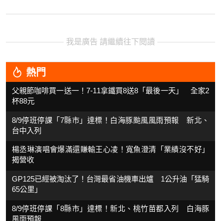
我是廣告 請繼續往下閱讀
熱門
父親節咖啡買一送一！7-11拿鐵買8送8「最後一天」 全家2
杯88元
8/9停班停課「7縣市」達標！白海豚颱風風雨預報 新北、
台中入列
楊丞琳演唱會爆滿還賺輸王心凌！寬魚澄清「業績沒不好」
揭營收
GP125已經被淘汰了！台灣最省油機車出爐 1公升油「猛騎
65公里」
8/9停班停課「8縣市」達標！新北、桃竹苗都入列 白海豚
風雨預報