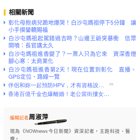
相關新聞
彰化母抱病兒跪地爆哭！白沙屯媽祖停下5分鐘 讓
小手摸鑾轎賜福
白沙屯媽祖起駕錯過吉時？山邊王爺突暴衝 信眾
開噴：長官講太久
白沙屯媽祖進香變了？一票人只為它來 資深香燈
腳心寒：太商業化
白沙屯媽祖進香第2天！現在位置到彰化 直播、
GPS定位、路線一覽
周淑萍
編輯記者
現為《NOWnews今日新聞》資深記者，主跑科技、醫
療。