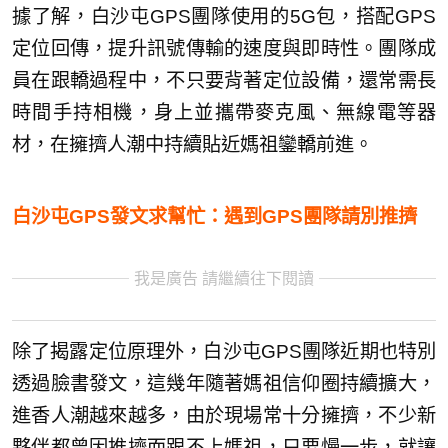
據了解，白沙屯GPS團隊使用的5G包，搭配GPS
定位回傳，提升訊號傳輸的速度與即時性。團隊成
員在跟轎過程中，不只要背著定位設備，還常需長
時間手持相機，身上並攜帶麥克風、無線電等器
材，在擁擠人潮中持續貼近媽祖鑾轎前進。
白沙屯GPS發文求幫忙：遇到GPS團隊請別推擠
我是廣告 請繼續往下閱讀
除了揭露定位原理外，白沙屯GPS團隊近期也特別
透過臉書發文，這幾年隨著媽祖信仰圈持續擴大，
進香人潮越來越多，由於現場常十分擁擠，不少新
夥伴都曾因推擠而跟不上媽祖，只要慢一步，就讓