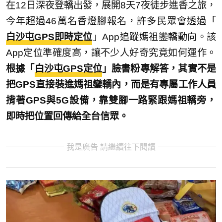
在12日深夜登轎出發，展開8天7夜徒步進香之旅，
今年超過46萬名香燈腳報名，許多民眾會透過「
白沙屯GPS即時定位
」App追蹤媽祖鑾轎動向。該
App定位準確度高，讓不少人好奇究竟如何運作。
根據「
白沙屯GPS定位
」臉書粉專解答，其實不是
把GPS直接裝進媽祖鑾轎內，而是有專屬工作人員
揹著GPS與5G設備，靠雙腳一路緊跟媽祖轎旁，
即時把位置回傳給全台信眾。
我是廣告 請繼續往下閱讀