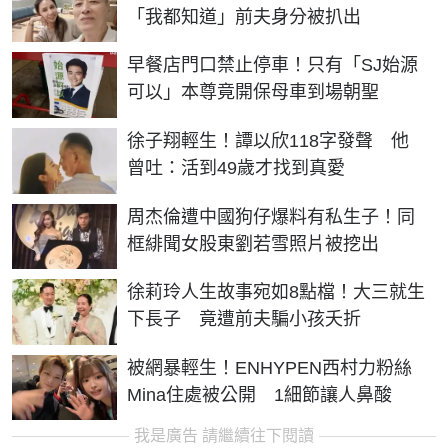
「我都知道」前夫身分被扒出
早餐店門口禁止停車！只有「SJ始源
可以」本尊竟開保母車到場朝聖
徐子翔輕生！譚以欣118字發聲 他
曾吐：活到49歲才找到真愛
周杰倫遭中國狗仔爆料有私生子！同
框緋聞女股東劉若雪照片被挖出
徐莉玲人生故事宛如8點檔！大三就生
下長子 竟遭前夫騙小孩夭折
被網暴輕生！ENHYPEN西村力粉絲
Mina住處被公開 1細節讓人鼻酸
我是廣告 請繼續往下閱讀