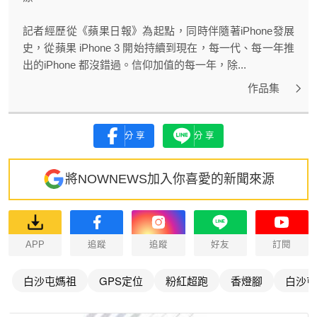
記者經歷從《蘋果日報》為起點，同時伴隨著iPhone發展
史，從蘋果 iPhone 3 開始持續到現在，每一代、每一年推
出的iPhone 都沒錯過。信仰加值的每一年，除...
作品集
分享
分享
將NOWNEWS加入你喜愛的新聞來源
APP
追蹤
追蹤
好友
訂閱
白沙屯媽祖
GPS定位
粉紅超跑
香燈腳
白沙屯