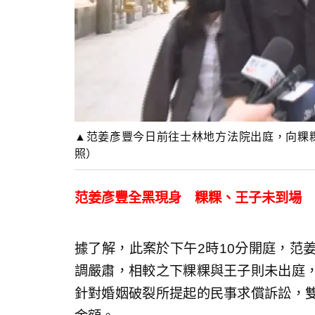
▲范姜彥豐今日前往士林地方法院出庭，向粿粿
照）
范姜彥豐全黑現身 粿粿、王子未到場
據了解，此案於下午2時10分開庭，范
調嚴肅，相較之下粿粿與王子則未出庭
針對婚姻破裂所提起的民事求償訴訟，