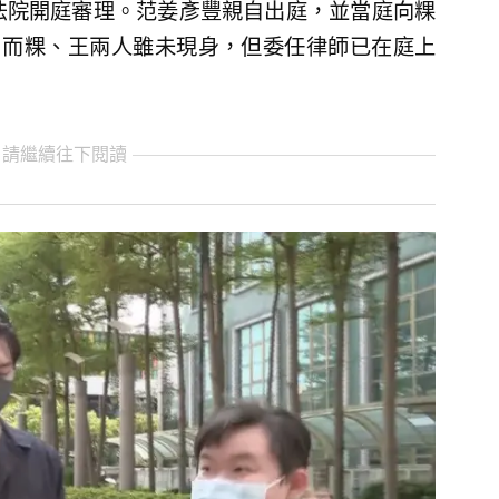
法院開庭審理。范姜彥豐親自出庭，並當庭向粿
，而粿、王兩人雖未現身，但委任律師已在庭上
 請繼續往下閱讀