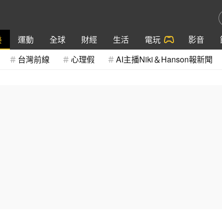
樂
運動
全球
財經
生活
電玩
影音
台灣前線
心理假
AI主播Niki＆Hanson報新聞