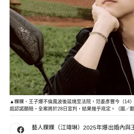
▲粿粿、王子爆不倫風波後延燒至法院，范姜彥豐今（14）
庭認諾願賠，全案將於28日宣判，結果幾乎底定。（圖／翻攝自范姜
藝人粿粿（江瑋琳）2025年爆出婚內