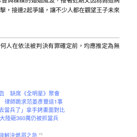
彥豐與粿粿的婚姻風波，接著近期又因為偽造病
擊，接連2起爭議，讓不少人都在觀望王子未來
任何人在依法被判決有罪確定前，均應推定為無
告 缺席《全明星》聚會
 律師跪求范姜彥豐這1事
都去當兵了」拿手銬畫面對比
大陸砸360萬仍被抓當兵