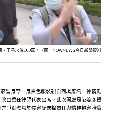
、王子求償100萬。（圖／NOWNEWS今日新聞資料
姜彥豐身穿一身黑色服裝親自到場應訊，神情低
，改由委任律師代表出席。此次開庭是范姜彥豐
雙方爭點聚焦於侵害配偶權責任與精神損害賠償