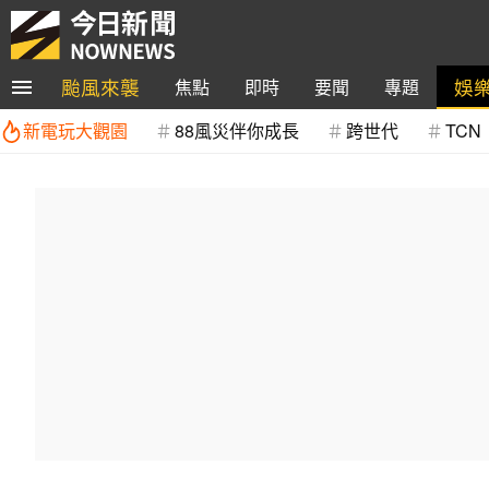
颱風來襲
娛
焦點
即時
要聞
專題
新電玩大觀園
88風災伴你成長
跨世代
TCN