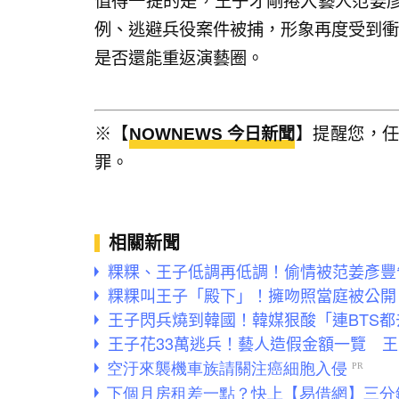
值得一提的是，王子才剛捲入藝人范姜
例、逃避兵役案件被捕，形象再度受到衝
是否還能重返演藝圈。
※【
NOWNEWS 今日新聞
】提醒您，
罪。
相關新聞
粿粿、王子低調再低調！偷情被范姜彥豐
粿粿叫王子「殿下」！擁吻照當庭被公開
王子閃兵燒到韓國！韓媒狠酸「連BTS
王子花33萬逃兵！藝人造假金額一覽 王