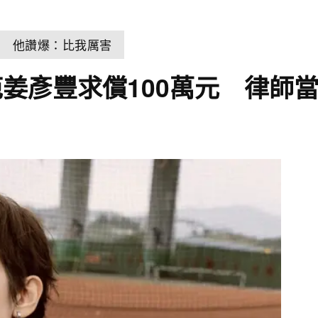
狂 他讚爆：比我厲害
姜彥豐求償100萬元 律師