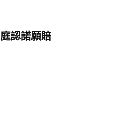
當庭認諾願賠