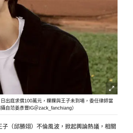
日出庭求償100萬元，粿粿與王子未到場，委任律師當
彥豐IG＠zack_fanchiang）
與王子（邱勝翊）不倫風波，掀起輿論熱議，相關