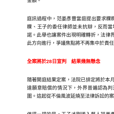
金額。
庭訊過程中，范姜彥豐當庭提出要求粿粿
粿、王子的委任律師並未抗辯，反而當
諾。此舉也讓案件出現明確轉折，法律
此方向進行，爭議焦點將不再集中於責任
全案將於28日宣判 結果幾無懸念
隨著開庭結果定案，法院已排定將於本月
達願意賠償的情況下，外界普遍認為判
圍。這起從不倫風波延燒至法律訴訟的案