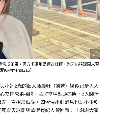
戀修成正果，男方求婚地點選在杜拜，樂天桃猿球團未否
@mengj215）
與小她2歲的藝人馮晨軒（餅乾）疑似已步入人
心安排求婚橋段，孟潔當場點頭答應，2人戀情
過去一直相當低調，如今傳出好消息也讓不少粉
尤其樂天球團與孟潔經紀人皆回應：「謝謝大家