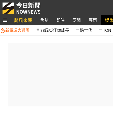
颱風來襲
娛
焦點
即時
要聞
專題
新電玩大觀園
88風災伴你成長
跨世代
TCN