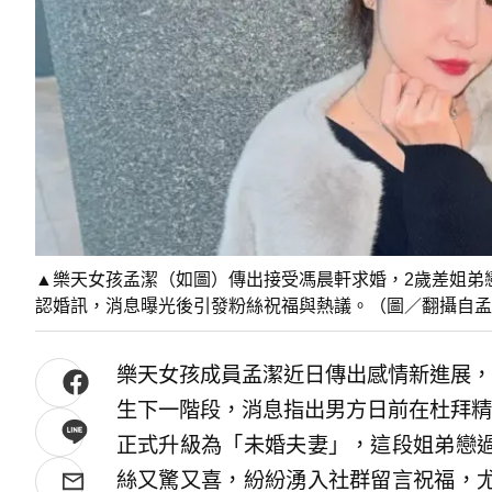
▲樂天女孩孟潔（如圖）傳出接受馮晨軒求婚，2歲差姐弟
認婚訊，消息曝光後引發粉絲祝福與熱議。（圖／翻攝自孟潔IG
樂天女孩成員孟潔近日傳出感情新進展，
生下一階段，消息指出男方日前在杜拜精
正式升級為「未婚夫妻」，這段姐弟戀
絲又驚又喜，紛紛湧入社群留言祝福，