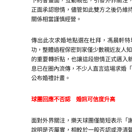
下約會畫面，互動親密，引發外界關注
正面承認戀情，儘管如此雙方之後仍維
關係相當謹慎經營。
傳出此次求婚地點選在杜拜，馮晨軒特
功，整體過程保密到家僅少數親近友人知
的重要轉折點，也讓這段戀情正式邁入
息已在圈內流傳，不少人直言這場求婚「
公布婚禮計畫。
球團回應不否認 婚訊可信度升高
面對外界關注，樂天球團僅簡短表示「
說明是否屬實，相較於一般否認或澄清