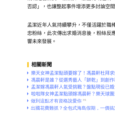
否認」，也讓整起事件增添更多討論空間
孟潔近年人氣持續攀升，不僅活躍於職
忠粉絲，此次傳出求婚消息後，粉絲反
響未來發展。
相關新聞
樂天女神孟潔點頭要嫁了！馮晨軒杜拜求
馮晨軒是誰？從選秀藝人「餅乾」到創作
孟潔嫁馮晨軒人氣受挑戰？盤點現役已婚
啦啦隊女神孟潔點頭嫁馮晨軒？樂天球團