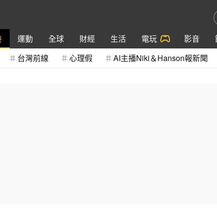
樂
運動
全球
財經
生活
電玩
影音
台灣前線
心理假
AI主播Niki＆Hanson報新聞