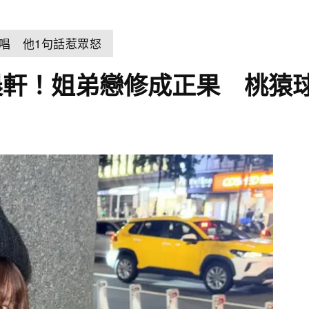
開唱 他1句話惹眾怒
晨軒！姐弟戀修成正果 桃猿