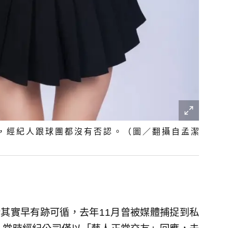
，經紀人跟球團都沒有否認。（圖／翻攝自孟潔
情其實早有跡可循，去年11月曾被媒體捕捉到私