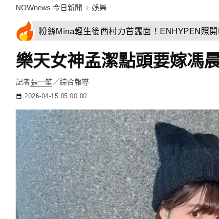
NOWnews 今日新聞
娛樂
粉絲Mina輕生後西村力首露面！ENHYPEN照
樂天女神孟潔點頭要嫁馮
記者
張一笙
／綜合報導
2026-04-15 05:00:00