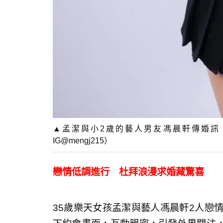
▲孟潔與小2歲的藝人男友馮晨軒傳婚訊
IG@mengj215）
戀情低調進行 杜拜浪漫求婚藏驚喜
35歲樂天女孩孟潔與藝人馮晨軒2人戀