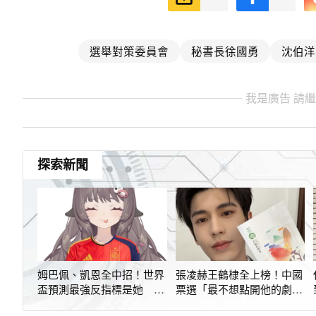
選舉對策委員會
秘書長徐國勇
沈伯洋
我是廣告 請
探索新聞
姆巴佩、凱恩全中招！世界
張凌赫王鶴棣全上榜！中國
盃預測最強反指標是她 決
票選「最不想點開他的劇」
賽不敢預測了
第1名竟是他