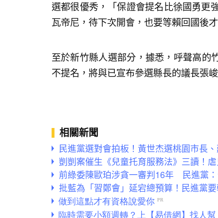
選都很優秀，「保證會提名比徐國勇更強
瓦帝尼，待下次開會，也要等賴回國後才
至於新竹縣人選部分，據悉，呼聲高的
不提名，將與已宣布參選縣長的議長張峻
相關新聞
民進黨選對會拍板！黃世杰選桃園市長、
剴剴案催生《兒童托育服務法》三讀！虐
前綠委陳歐珀涉貪一審判16年 民進黨
批藍為「習鄭會」延宕總預算！民進黨要