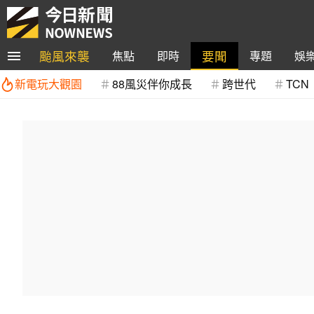
颱風來襲
要聞
焦點
即時
專題
娛
新電玩大觀園
88風災伴你成長
跨世代
TCN