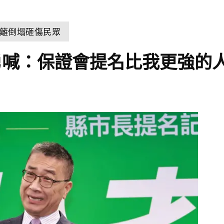
籬倒塌砸傷民眾
勇喊：保證會提名比我更強的