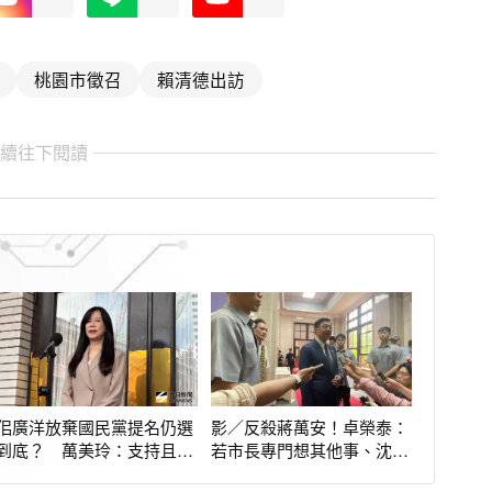
桃園市徵召
賴清德出訪
繼續往下閱讀
佀廣洋放棄國民黨提名仍選
影／反殺蔣萬安！卓榮泰：
到底？ 萬美玲：支持且尊
若市長專門想其他事、沈伯
重他的決定
洋是好人選