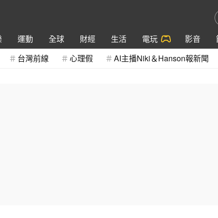
樂
運動
全球
財經
生活
電玩
影音
台灣前線
心理假
AI主播Niki＆Hanson報新聞