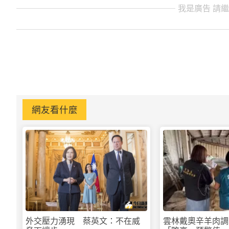
我是廣告 請
網友看什麼
外交壓力湧現 蔡英文：不在威
雲林戴奧辛羊肉調