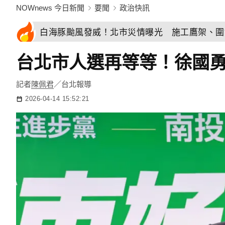
NOWnews 今日新聞
要聞
政治快訊
白海豚颱風發威！北市災情曝光 施工鷹架、圍
台北市人選再等等！徐國
記者
陳佩君
／台北報導
2026-04-14 15:52:21