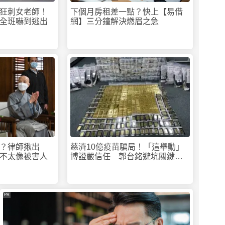
狂刺女老師！
下個月房租差一點？快上【易借
全班嚇到逃出
網】三分鐘解決燃眉之急
？律師揪出
慈濟10億疫苗騙局！「這舉動」
不太像被害人
博證嚴信任 郭台銘避坑關鍵曝
光
PR