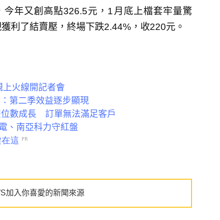
，今年又創高點326.5元，1月底上檔套牢量驚
利了結賣壓，終場下跌2.44%，收220元。
管親上火線開記者會
瑛：第二季效益逐步顯現
雙位數成長 訂單無法滿足客戶
電、南亞科力守紅盤
WS加入你喜愛的新聞來源