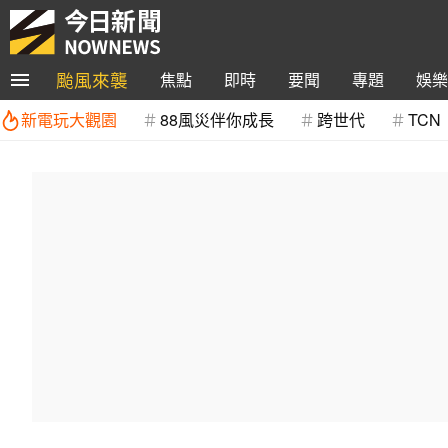
颱風來襲
焦點
即時
要聞
專題
娛樂
新電玩大觀園
88風災伴你成長
跨世代
TCN