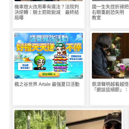
機車熄火改用牽有違法？法院判
國一生失控折掃把
決逆轉：騎士罰款銳減 最終結
右眼重創恐失明 
局曝
教室
PR
楓之谷世界 Artale 最強夏日活動
慈濟聲明越看越怪
「避談這細節」：