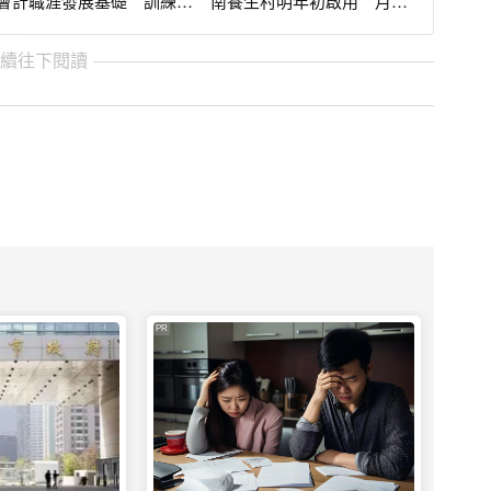
會計職涯發展基礎 訓練看
南養生村明年初啟用 月繳
懂企業的能力
4萬就能入住
繼續往下閱讀
PR