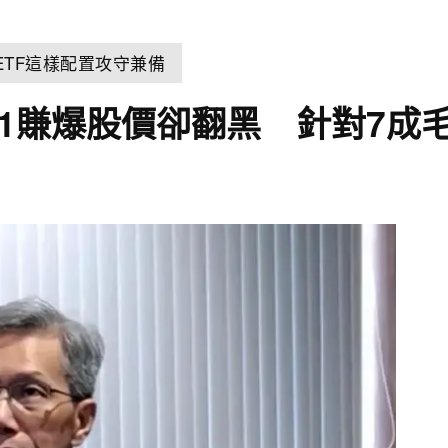
TF這樣配置攻守兼備
1賺爆股價卻翻黑 針對7成