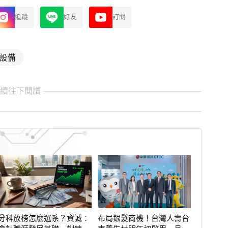
追蹤
好友
訂閱
設備
繼續往下閱讀
分科放榜怎麼選系？資誠：
布局銀髮商機！台灣人壽台