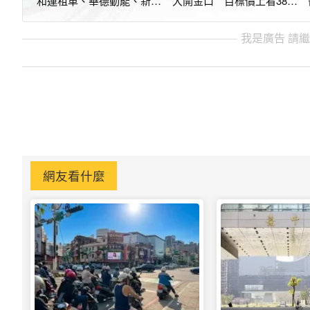
和運租車、華德動能、新應
大開金口 目標價上看3800
材本週申購
元
我是廣告 請
網友看什麼