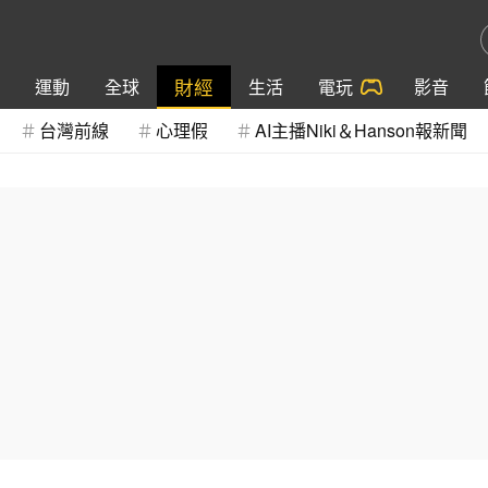
財經
運動
全球
生活
電玩
影音
台灣前線
心理假
AI主播Niki＆Hanson報新聞