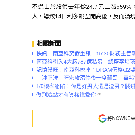
不過由於股價去年從24.7元上漲559%
人，導致14日利多跳空開高後，反而湧現獲
相關新聞
快訊／南亞科突發重訊 15:30財務主
南亞科引入4大廠787億私募 總座李培
記憶體旺！南亞科總座：DRAM價格Q2
上沖下洗！旺宏攻漲停後一度翻黑 華邦
將NOWNE