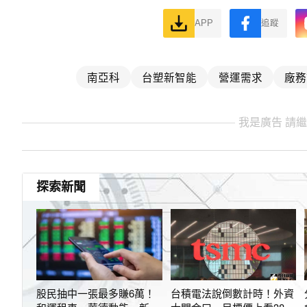
APP
追蹤
南亞科
台塑新智能
營運需求
廠務
我是廣告 請
探索新聞
股民抽中一張最多賺6萬！
台積電法說倒數計時！外資