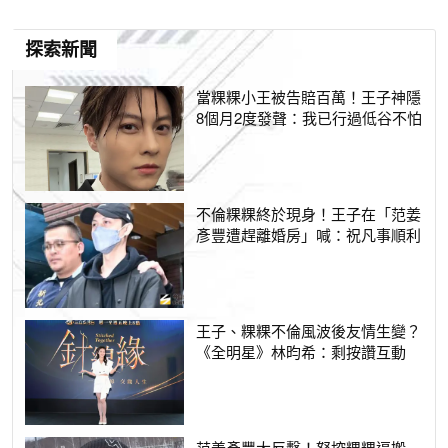
探索新聞
當粿粿小王被告賠百萬！王子神隱
8個月2度發聲：我已行過低谷不怕
不倫粿粿終於現身！王子在「范姜
彥豐遭趕離婚房」喊：祝凡事順利
王子、粿粿不倫風波後友情生變？
《全明星》林昀希：剩按讚互動
范姜彥豐大反擊！怒控粿粿逼搬