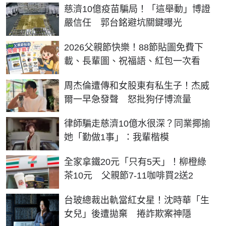
慈濟10億疫苗騙局！「這舉動」博證
嚴信任 郭台銘避坑關鍵曝光
2026父親節快樂！88節貼圖免費下
載、長輩圖、祝福語、紅包一次看
周杰倫遭傳和女股東有私生子！杰威
爾一早急發聲 怒批狗仔博流量
律師騙走慈濟10億水很深？同業揶揄
她「勤做1事」：我輩楷模
全家拿鐵20元「只有5天」！柳橙綠
茶10元 父親節7-11咖啡買2送2
台玻總裁出軌當紅女星！沈時華「生
女兒」後遭拋棄 捲詐欺案神隱