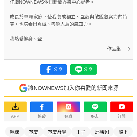
任職NOWNEWS今日新聞娛樂中心記者。
成長於單親家庭，使我養成獨立、堅毅與敏銳觀察力的特
質，也培養出真誠、善解人意的感知力。
我熱愛健身、登...
作品集
分享
分享
將NOWNEWS加入你喜愛的新聞來源
APP
追蹤
追蹤
好友
訂閱
粿粿
范姜
范姜彥豐
王子
邱勝翊
殿下