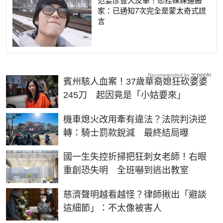
家：已通知7次完全是蒙太奇式謊
言
Recommended by
賓州駭人血案！37歲華裔媳狂砍婆婆
245刀 起因竟是「小姑要來」
機車熄火改用牽有違法？法院判決逆
轉：騎士罰款銳減 最終結局曝
國一生失控折掃把狂刺女老師！右眼
重創恐失明 全班嚇到逃出教室
慈濟聲明越看越怪？律師揪出「避談
這細節」：不太像被害人