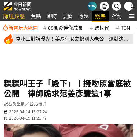
颱風來襲
娛樂
焦點
即時
要聞
專題
運動
全
新電玩大觀園
88風災伴你成長
跨世代
TCN
當小三對話曝光！姜厚任女友搶別人老公 還對決正
宮女兒開酸騷貨
粿粿叫王子「殿下」！擁吻照當庭被
公開 律師跪求范姜彥豐這1事
記者
黃聖凱
／台北報導
2026-04-14 16:37:24
2026-04-15 11:21:49