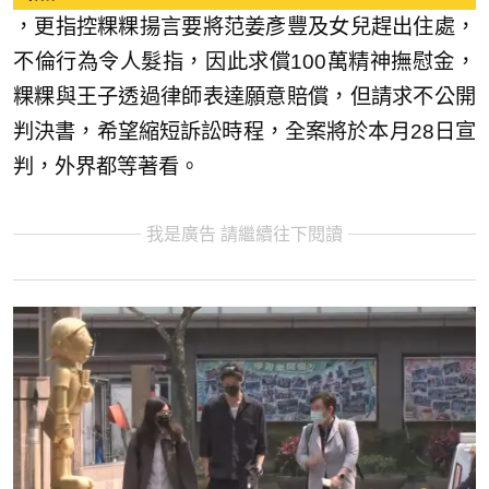
，更指控粿粿揚言要將范姜彥豐及女兒趕出住處，
不倫行為令人髮指，因此求償100萬精神撫慰金，
粿粿與王子透過律師表達願意賠償，但請求不公開
判決書，希望縮短訴訟時程，全案將於本月28日宣
判，外界都等著看。
我是廣告 請繼續往下閱讀