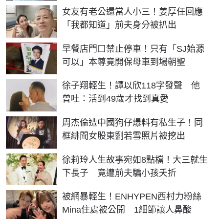
女友有老公還當人小三！姜厚任回應
「我都知道」前夫身分被扒出
早餐店門口禁止停車！只有「SJ始源
可以」本尊竟開保母車到場朝聖
徐子翔輕生！譚以欣118字發聲 他
曾吐：活到49歲才找到真愛
周杰倫遭中國狗仔爆料有私生子！同
框緋聞女股東劉若雪照片被挖出
徐莉玲人生故事宛如8點檔！大三就生
下長子 竟遭前夫騙小孩夭折
被網暴輕生！ENHYPEN西村力粉絲
Mina住處被公開 1細節讓人鼻酸