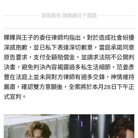
我是廣告 請繼續往下閱讀
粿粿與王子的委任律師均指出，對於造成社會紛擾
深感抱歉，並已私下表達深切歉意，當庭承諾同意
原告要求，支付全額賠償金，並請求法院不公開判
決書，避免判決內容揭露過多私生活細節，范姜彥
豐在法庭上並未與對方律師有過多交鋒，神情維持
嚴肅，確認雙方意願後，全案將於本月28日下午正
式宣判。