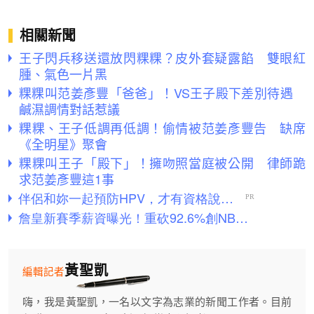
相關新聞
王子閃兵移送還放閃粿粿？皮外套疑露餡 雙眼紅
腫、氣色一片黑
粿粿叫范姜彥豐「爸爸」！VS王子殿下差別待遇
鹹濕調情對話惹議
粿粿、王子低調再低調！偷情被范姜彥豐告 缺席
《全明星》聚會
粿粿叫王子「殿下」！擁吻照當庭被公開 律師跪
求范姜彥豐這1事
黃聖凱
編輯記者
嗨，我是黃聖凱，一名以文字為志業的新聞工作者。目前