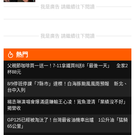
我是廣告 請繼續往下閱讀
我是廣告 請繼續往下閱讀
熱門
父親節咖啡買一送一！7-11拿鐵買8送8「最後一天」 全家2
杯88元
8/9停班停課「7縣市」達標！白海豚颱風風雨預報 新北、
台中入列
楊丞琳演唱會爆滿還賺輸王心凌！寬魚澄清「業績沒不好」
揭營收
GP125已經被淘汰了！台灣最省油機車出爐 1公升油「猛騎
65公里」