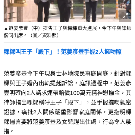
▲范姜彥豐（中）提告王子與粿粿重大進展，今下午與律師
偕同出席。（圖／資料照）
粿粿叫王子「殿下」！范姜彥豐手握2人擁吻照
范姜彥豐今下午現身士林地院民事庭開庭，針對粿
粿與王子婚內出軌提起訴訟，庭訊過程中，范姜彥
豐明確向2人請求連帶賠償100萬元精神慰撫金，其
律師指出粿粿稱呼王子「殿下」，並手握擁吻親密
證據，痛批2人關係嚴重影響家庭關係，更指明粿
粿揚言要將范姜彥豐及女兒趕出住處，行為令人髮
指。