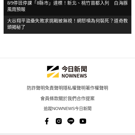
8/9停班停課「8縣市」達標！新北、桃竹苗都入列 白海豚
風雨預報
大谷翔平盜壘失敗求挑戰被無視！網怒噴為何裝死？道奇教
頭揭秘了
防詐聲明
免責聲明
隱私權聲明
著作權聲明
會員條款
關於我們
合作提案
追蹤NOWNEWS今日新聞