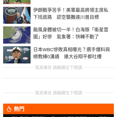
伊朗戰爭苦手！美軍最高將領主席私
下找退路 認空襲難達川普目標
颱風身體被切一半！白海豚「衛星雲
圖」好慘 氣象署：快轉不動了
日本WBC慘敗真相曝光？選手爆料與
總教練0溝通 連大谷翔平都吐槽
我是廣告 請繼續往下閱讀
我是廣告 請繼續往下閱讀
熱門