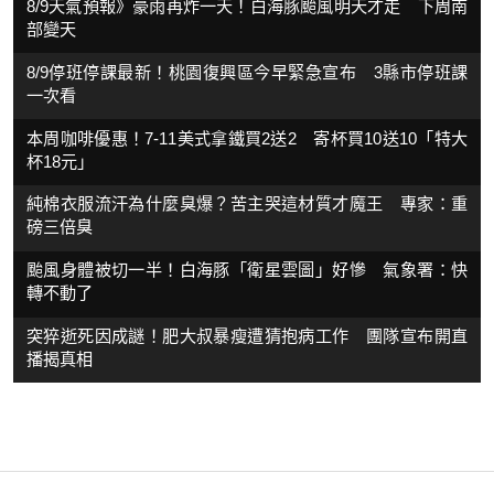
8/9天氣預報》豪雨再炸一天！白海豚颱風明天才走 下周南
部變天
8/9停班停課最新！桃園復興區今早緊急宣布 3縣市停班課
一次看
本周咖啡優惠！7-11美式拿鐵買2送2 寄杯買10送10「特大
杯18元」
純棉衣服流汗為什麼臭爆？苦主哭這材質才魔王 專家：重
磅三倍臭
颱風身體被切一半！白海豚「衛星雲圖」好慘 氣象署：快
轉不動了
突猝逝死因成謎！肥大叔暴瘦遭猜抱病工作 團隊宣布開直
播揭真相