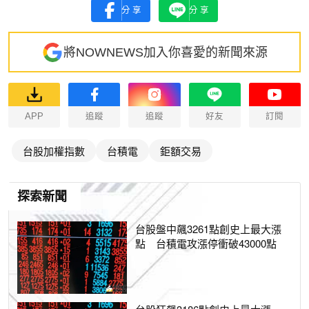
分享
分享
將NOWNEWS加入你喜愛的新聞來源
APP
追蹤
追蹤
好友
訂閱
台股加權指數
台積電
鉅額交易
探索新聞
台股盤中飆3261點創史上最大漲
點 台積電攻漲停衝破43000點