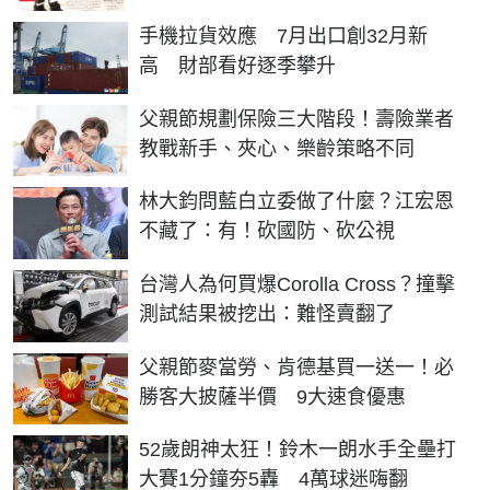
手機拉貨效應 7月出口創32月新
高 財部看好逐季攀升
父親節規劃保險三大階段！壽險業者
教戰新手、夾心、樂齡策略不同
林大鈞問藍白立委做了什麼？江宏恩
不藏了：有！砍國防、砍公視
台灣人為何買爆Corolla Cross？撞擊
測試結果被挖出：難怪賣翻了
父親節麥當勞、肯德基買一送一！必
勝客大披薩半價 9大速食優惠
52歲朗神太狂！鈴木一朗水手全壘打
大賽1分鐘夯5轟 4萬球迷嗨翻