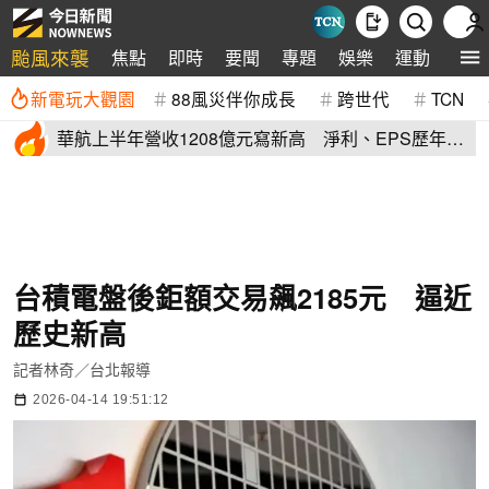
颱風來襲
焦點
即時
要聞
專題
娛樂
運動
全球
新電玩大觀園
88風災伴你成長
跨世代
TCN
華航上半年營收1208億元寫新高 淨利、EPS歷年次
高
台積電盤後鉅額交易飆2185元 逼近
歷史新高
記者林奇／台北報導
2026-04-14 19:51:12