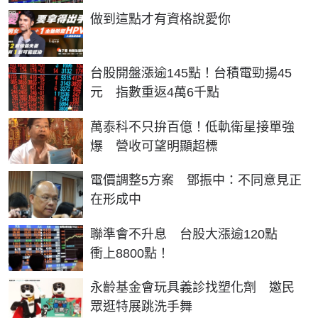
PR
做到這點才有資格說愛你
台股開盤漲逾145點！台積電勁揚45
元 指數重返4萬6千點
萬泰科不只拚百億！低軌衛星接單強
爆 營收可望明顯超標
電價調整5方案 鄧振中：不同意見正
在形成中
聯準會不升息 台股大漲逾120點
衝上8800點！
永齡基金會玩具義診找塑化劑 邀民
眾逛特展跳洗手舞