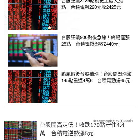
台股狂飆3186點創史上最大漲
點 台積電飆220元收2425元
台股狂飆900點後急縮！終場僅漲
25點 台積電撐盤收2440元
颱風假後台股補漲！台股開盤漲逾
145點重返4萬6 台積電勁揚45元
Recommended by
台股開高走低！收跌170點守住4.4
萬 台積電逆勢漲5元