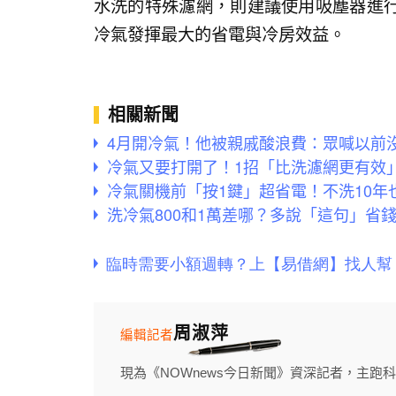
水洗的特殊濾網，則建議使用吸塵器進
冷氣發揮最大的省電與冷房效益。
相關新聞
4月開冷氣！他被親戚酸浪費：眾喊以前
冷氣又要打開了！1招「比洗濾網更有效
冷氣關機前「按1鍵」超省電！不洗10
洗冷氣800和1萬差哪？多說「這句」省錢
周淑萍
編輯記者
現為《NOWnews今日新聞》資深記者，主跑