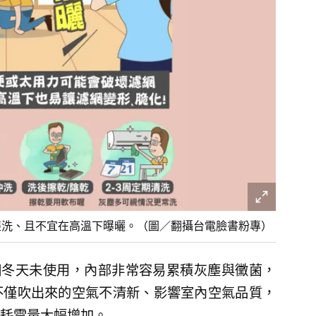
搓洗、且不宜在高溫下曝曬。（圖／翻攝台電臉書粉專）
個冬天未使用，內部非常容易累積灰塵與黴菌，
不僅吹出來的空氣不清新、影響室內空氣品質，
耗電量大幅增加。