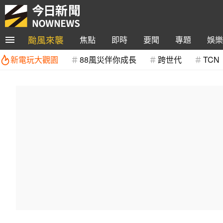
颱風來襲
焦點
即時
要聞
專題
娛樂
新電玩大觀園
88風災伴你成長
跨世代
TCN