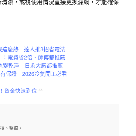
行清潔，或視使用情況直接更換濾網，才能確保
沒這麼熱 達人推3招省電法
」：電費省2倍、師傅都推薦
年也變乾淨 日系大廠都推薦
有保證 2026冷氣開工必看
科技、醫療。