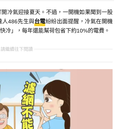
打開冷氣迎接夏天。不過，一開機如果聞到一股
人486先生與
台電
紛紛出面提醒，冷氣在開機
快冷」，每年還能幫荷包省下約10%的電費。
 請繼續往下閱讀