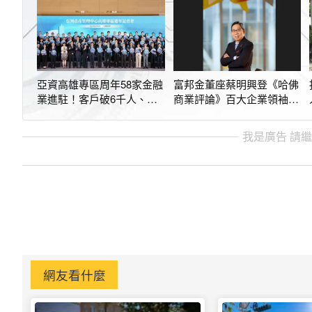
亞資高雄專區周年58家金融
富邦金董座蔡明興登《哈佛
業進駐！客戶破6千人、管
商業評論》百大企業領袖
理資產逾7千億
金融保險之首
我是廣告 請
網友看什麼