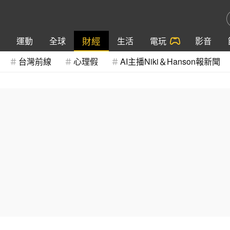
財經
運動
全球
生活
電玩
影音
台灣前線
心理假
AI主播Niki＆Hanson報新聞