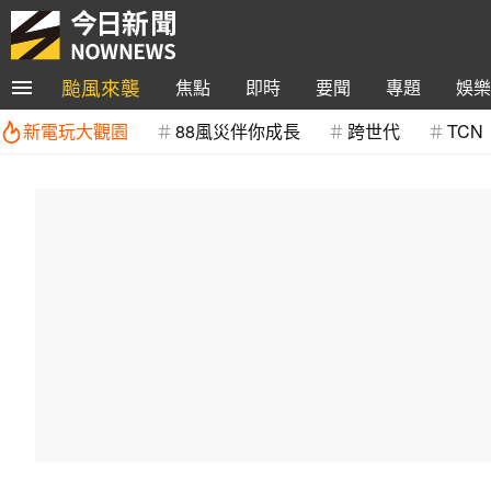
颱風來襲
焦點
即時
要聞
專題
娛樂
新電玩大觀園
88風災伴你成長
跨世代
TCN