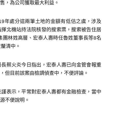
售，為公司獲取最大利益。
19年處分這兩筆土地的金額有低估之虞，涉及
指揮北機站持法院核發的搜索票，搜索被告住居
集團林姓高層、宏泰人壽時任魯姓董事長等8名
查釐清中。
局長蔡火炎今日指出，宏泰人壽已向金管會報重
，但目前該案由檢調偵查中，不便評論。
炎謹表示，平常對宏泰人壽都有金融檢查，當中
源不便說明。