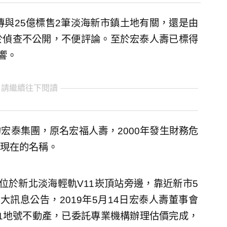
傳與25億標售2筆淡海新市鎮土地有關，還是由
於偵查不公開，不便評論。至於宏泰人壽已標得
響。
 請繼續往下閱讀
宏泰集團，原名宏福人壽，2000年發生財務危
現在的名稱。
位於新北淡海輕軌V11崁頂站旁邊，靠近新市5
訊息公告，2019年5月14日宏泰人壽董事會
-1地號不動產，已委託專業機構辦理估價完成，