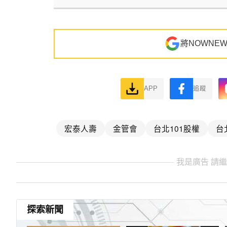
將NOWNE
APP
追蹤
宏泰人壽
金管會
台北101股權
台
我是廣告 請
探索新聞