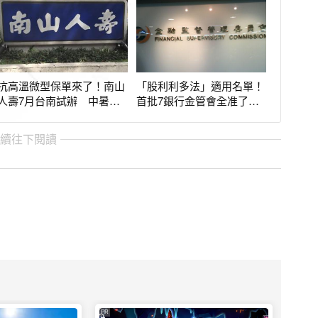
抗高溫微型保單來了！南山
「股利利多法」適用名單！
人壽7月台南試辦 中暑住
首批7銀行金管會全准了
院定額理賠1萬
配息空間變大
繼續往下閱讀
PR