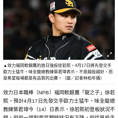
▲效力福岡軟銀鷹的旅日強投徐若熙，4月17日將先發交手
歐力士猛牛。味全龍總教練葉君璋表示，不是越投越好，而
是希望每場都是有品質的出賽。（圖／記者林柏年攝）
效力日本職棒（NPB）福岡軟銀鷹「龍之子」徐若
熙，預計4月17日先發交手歐力士猛牛，味全龍總
教練葉君璋今（14）日表示，徐若熙初登板狀況不
錯，但前一場對西武獅時狀況有下降，但這是投手