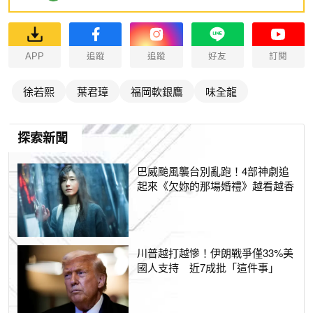
APP
追蹤
追蹤
好友
訂閱
徐若熙
葉君璋
福岡軟銀鷹
味全龍
探索新聞
巴威颱風襲台別亂跑！4部神劇追
起來《欠妳的那場婚禮》越看越香
川普越打越慘！伊朗戰爭僅33%美
國人支持 近7成批「這件事」