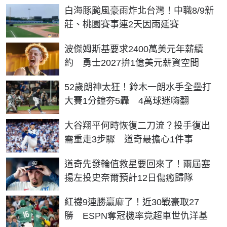
白海豚颱風豪雨炸北台灣！中職8/9新
莊、桃園賽事連2天因雨延賽
波傑姆斯基要求2400萬美元年薪續
約 勇士2027拚1億美元薪資空間
52歲朗神太狂！鈴木一朗水手全壘打
大賽1分鐘夯5轟 4萬球迷嗨翻
大谷翔平何時恢復二刀流？投手復出
需重走3步驟 道奇最擔心1件事
道奇先發輪值救星要回來了！兩屆塞
揚左投史奈爾預計12日傷癒歸隊
紅襪9連勝贏麻了！近30戰豪取27
勝 ESPN奪冠機率竟超車世仇洋基