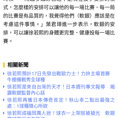
式，怎麼樣的安排可以讓他的每一場比賽、每一局
的比賽是有品質的，我覺得他們（軟銀）應該是在
考慮這件事情。」葉君璋進一步表示，軟銀的安
排，可以讓徐若熙的身體更完整、健康投每一場比
賽。
相關新聞
徐若熙預計17日先發出戰歐力士！力拚主場首勝
牛棚備戰秀全球種
徐若熙是來自台灣的天才！日本週刊專文報導 揭
露軟銀監督內心話
徐若熙再獲日本傳奇肯定！秋山幸二點出最強之
處：1球種隨心所欲
徐若熙成福岡萬人迷！球衣一上架就被搶光 軟銀