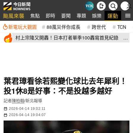
颱風來襲
運動
焦點
即時
要聞
專題
娛樂
全
新電玩大觀園
88風災伴你成長
跨世代
TCN
村上宗隆又開轟！日本打者單季100轟寫首見紀錄 這
2人加入差太多
葉君璋看徐若熙變化球比去年犀利！
投1休8是好事：不是投越多越好
記者
陳柏翰
/新北報導
2026-04-14 19:02:11
2026-04-14 19:04:07