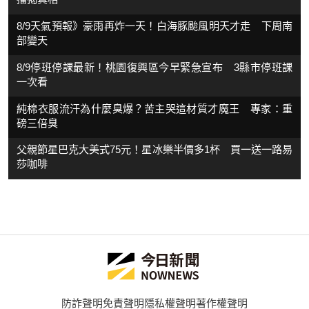
8/9天氣預報》豪雨再炸一天！白海豚颱風明天才走 下周南
部變天
8/9停班停課最新！桃園復興區今早緊急宣布 3縣市停班課
一次看
純棉衣服流汗為什麼臭爆？苦主哭這材質才魔王 專家：重
磅三倍臭
父親節星巴克大美式75元！星冰樂半價多1杯 買一送一路易
莎咖啡
防詐聲明
免責聲明
隱私權聲明
著作權聲明