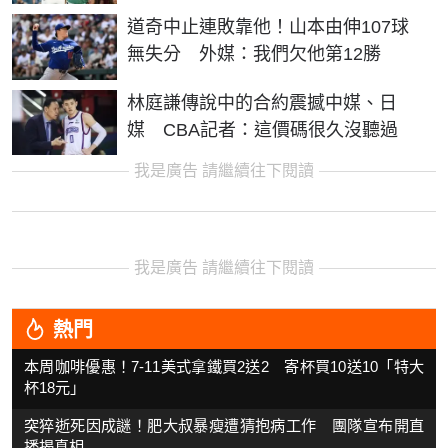
道奇中止連敗靠他！山本由伸107球
無失分 外媒：我們欠他第12勝
林庭謙傳說中的合約震撼中媒、日
媒 CBA記者：這價碼很久沒聽過
我是廣告 請繼續往下閱讀
我是廣告 請繼續往下閱讀
熱門
本周咖啡優惠！7-11美式拿鐵買2送2 寄杯買10送10「特大
杯18元」
突猝逝死因成謎！肥大叔暴瘦遭猜抱病工作 團隊宣布開直
播揭真相