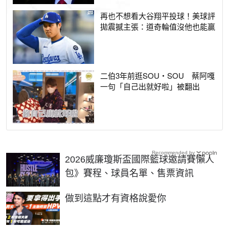
再也不想看大谷翔平投球！美球評
拋震撼主張：道奇輪值沒他也能贏
二伯3年前逛SOU‧SOU 蔡阿嘎
一句「自己出就好啦」被翻出
Recommended by
2026威廉瓊斯盃國際籃球邀請賽懶人
包》賽程、球員名單、售票資訊
PR
做到這點才有資格說愛你