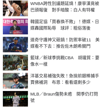
WNBA跨性別議題延燒！康寧漢竟被
巴頭報復 對手暗酸：白人有特權
韓國足協「買春換不敗」！德媒、日
媒轟國際恥辱 球評：粗俗落後
道奇守護神又砸鍋！防禦率破11 美
媒看不下去：推佐佐木朗希關門
籃球／新球季挑戰CBA 胡瓏貿：要
像水一樣
洋基交易補強失敗！急撿前銀棒捕手
賈佛補洞 布恩：看看還剩多少
MLB／Braun傷勢未癒 開季仍打問
號