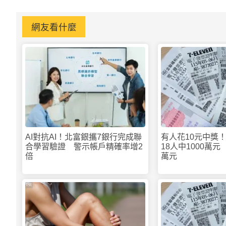
網友看什麼
AI對抗AI！北富銀攜7銀行完成聯
有人花10元中獎！
合學習驗證 警示帳戶精確率增2
18人中1000萬元
倍
萬元
PR