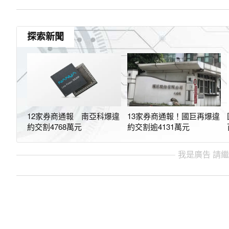
探索新聞
12家券商通報 南亞科爆違
13家券商通報！國巨再爆違
約交割4768萬元
約交割逾4131萬元
我是廣告 請