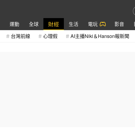
財經
運動
全球
生活
電玩
影音
台灣前線
心理假
AI主播Niki＆Hanson報新聞