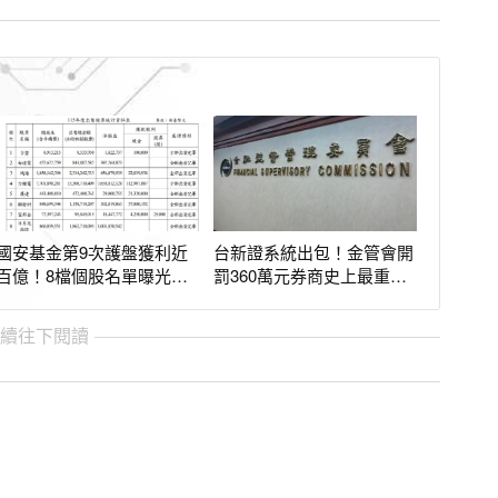
國安基金第9次護盤獲利近
台新證系統出包！金管會開
百億！8檔個股名單曝光
罰360萬元券商史上最重
光台積電賺77億
還限制6大業務
繼續往下閱讀