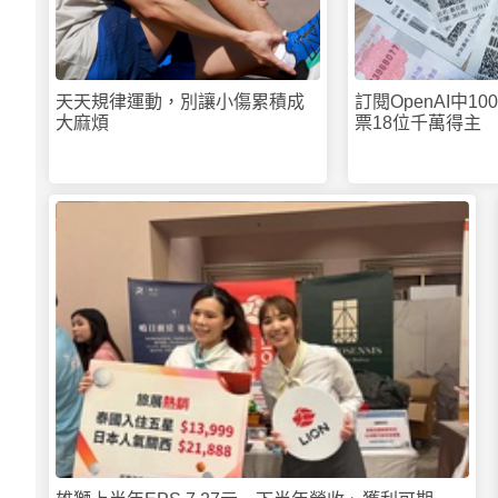
天天規律運動，別讓小傷累積成
訂閱OpenAI中10
大麻煩
票18位千萬得主
看