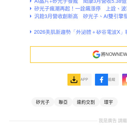
AI晶片+矽光子發威 閎康3月營收5.38
矽光子瘋潮再起！一詮飆漲停 上詮、波
汎銓3月營收創新高 矽光子、AI雙引擎發
將NOWNE
APP
追蹤
矽光子
聯亞
違約交割
環宇
我是廣告 請