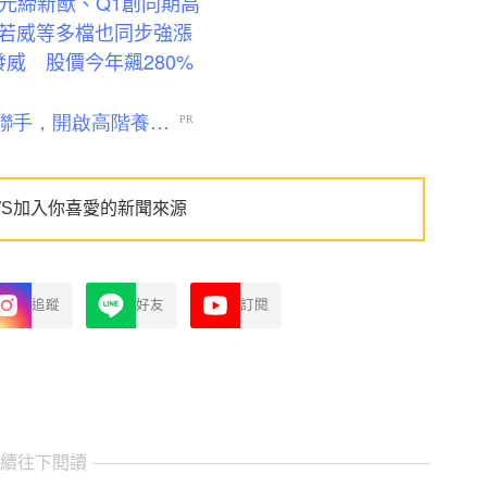
億元締新猷、Q1創同期高
若威等多檔也同步強漲
威 股價今年飆280%
WS加入你喜愛的新聞來源
追蹤
好友
訂閱
繼續往下閱讀