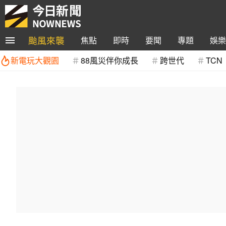
颱風來襲
焦點
即時
要聞
專題
娛樂
新電玩大觀園
88風災伴你成長
跨世代
TCN