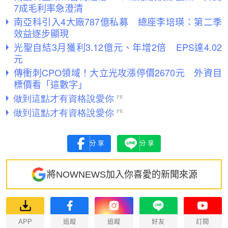
7成毛利率急澄清
南亞科引入4大廠787億私募 總座李培瑛：第二季
效益逐步顯現
光聖自結3月獲利3.12億元、年增2倍 EPS達4.02
元
傳衝刺CPO領域！大立光攻漲停價2670元 外資目
標價看「這數字」
分享
分享
將NOWNEWS加入你喜愛的新聞來源
APP
追蹤
追蹤
好友
訂閱