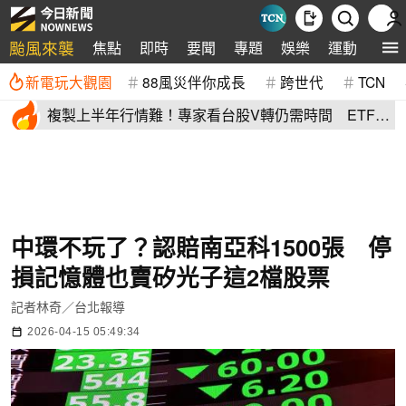
颱風來襲
焦點
即時
要聞
專題
娛樂
運動
全球
新電玩大觀園
88風災伴你成長
跨世代
TCN
複製上半年行情難！專家看台股V轉仍需時間 ETF這
樣配置攻守兼備
中環不玩了？認賠南亞科1500張 停
損記憶體也賣矽光子這2檔股票
記者林奇／台北報導
2026-04-15 05:49:34