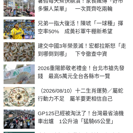
暑假每天煮快崩潰！家長瘋傳「好市
多懶人菜單」 一次買齊吃兩輪
兄弟一指大復活！陳琥「一球種」揮
空率50% 成黃衫軍牛棚新希望
建交中國3年榮景滅！宏都拉斯怒「走
到哪倒到哪」 下令徹查中資
2026重陽節敬老禮金！台北市搶先發
錢 最高5萬元全台各縣市一覽
（2026/08/10）十二生肖運勢／屬蛇
行動力不足 屬羊要更相信自己
GP125已經被淘汰了！台灣最省油機
車出爐 1公升油「猛騎65公里」