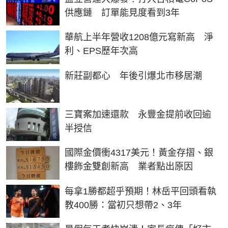
供應鏈 訂單能見度看到3年
華航上半年營收1208億元寫新高 淨
利、EPS歷年次高
新莊副都心 年後引爆北市移居潮
三寶案加速還款 永豐金提前收回逾
半授信
國際金價衝4317美元！黃金存摺、銀
樓飾金雙創新高 業者點出原因
每拿1勝都超乎預期！林岳平回頭看執
教400勝：當初只想帶2、3年