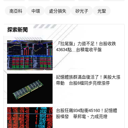
南亞科
中環
處分損失
矽光子
光聖
探索新聞
「拉尾盤」力道不足！台股收跌
43634點 台積電收平盤
記憶體族群滿血復活了！美股大漲
帶動 台股8檔同步亮燈漲停
台股狂飆934點衝45160！記憶體
股噴發 華邦電、力成亮燈