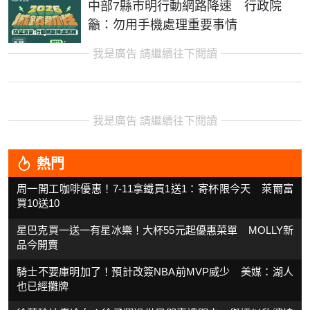
中部7縣市明行動網路降速 行政院
籲：勿用手機處理重要事情
我是廣告 請繼續往下閱讀
我是廣告 請繼續往下閱讀
熱門
周一開工咖啡優惠！7-11拿鐵買1送1：寄杯限今天 萊爾富
買10送10
星巴克買一送一有星冰樂！大杯55元起優惠菜單 MOLLY新
品今開賣
騎士不要庫明加了！預計改簽NBA前MVP威少 美媒：湖人
也已經攤牌