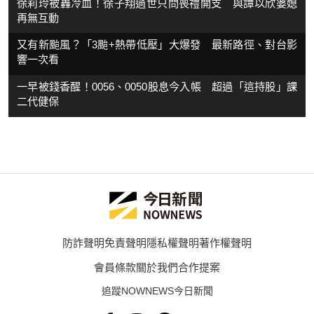
徐莉玲被轟冷血！徐子翔過世只問喪禮開支 與譚以欣婆媳
再無互動
又有新颱風？「3颱+熱帶低壓」大爆發 最新路徑、對台影
響一次看
一早被錢香醒！0056、0050股息今入帳 超過「這持股」課
二代健保
防詐聲明
免責聲明
隱私權聲明
著作權聲明
會員條款
關於我們
合作提案
追蹤NOWNEWS今日新聞