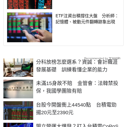
ETF注資台積撐住大盤 分析師：
記憶體、被動元件翻轉跡象出現
Recommended by
分科放榜怎麼選系？資誠：會計職涯
發展基礎 訓練看懂企業的能力
未滿15身故不賠 金管會：法韓禁投
保，我國學團險有賠
台股今開盤衝上44540點 台積電勁
揚20元至2390元
盟立營運大爆發？打入台積電CoPoS