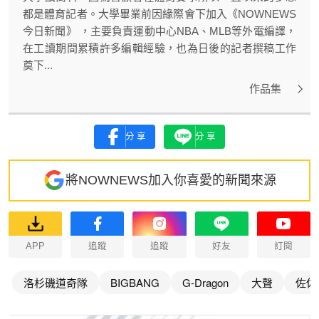
都是體育記者。大學畢業前因緣際會下加入《NOWNEWS
今日新聞》 ，主要負責運動中心NBA、MLB等外電編譯，
在工讀期間累積許多編輯經驗，也為日後的記者撰稿工作
奠下...
作品集
分享
分享
將NOWNEWS加入你喜愛的新聞來源
APP
追蹤
追蹤
好友
訂閱
洛杉磯道奇隊
BIGBANG
G-Dragon
大聲
佐佐