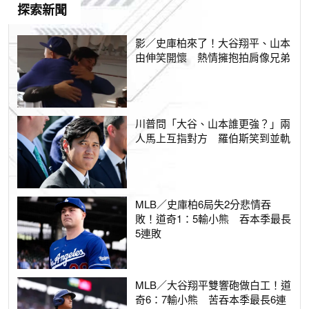
探索新聞
影／史庫柏來了！大谷翔平、山本
由伸笑開懷 熱情擁抱拍肩像兄弟
川普問「大谷、山本誰更強？」兩
人馬上互指對方 羅伯斯笑到並軌
MLB／史庫柏6局失2分悲情吞
敗！道奇1：5輸小熊 吞本季最長
5連敗
MLB／大谷翔平雙響砲做白工！道
奇6：7輸小熊 苦吞本季最長6連