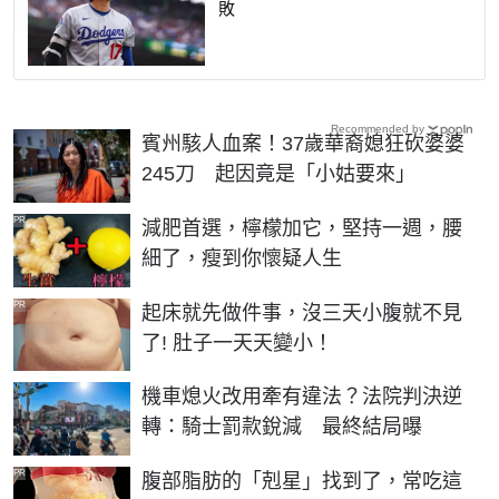
敗
Recommended by
賓州駭人血案！37歲華裔媳狂砍婆婆
245刀 起因竟是「小姑要來」
PR
減肥首選，檸檬加它，堅持一週，腰
細了，瘦到你懷疑人生
PR
起床就先做件事，沒三天小腹就不見
了! 肚子一天天變小！
機車熄火改用牽有違法？法院判決逆
轉：騎士罰款銳減 最終結局曝
PR
腹部脂肪的「剋星」找到了，常吃這