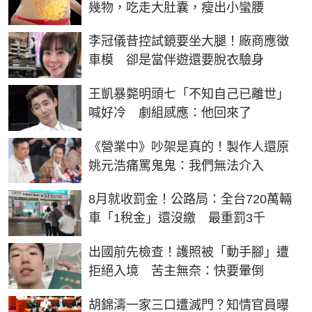
幾物，吃走大肚囊，瘦出小蠻腰
李冠儀昔控試鏡要坐大腿！廠商應徵
車模 卻是當伴遊還要脫衣驗身
王凱暴斃明頭七「不知自己已離世」
喊好冷 劇組感應：他回來了
《營業中》吵架是真的！製作人還原
姚元浩痛罵鬼鬼：我們無法介入
8月就收罰金！公路局：全台720萬輛
車「1稅金」還沒繳 最重罰3千
出國前先檢查！護照被「動手腳」遭
拒絕入境 苦主無奈：快要暈倒
胡錦濤一家三口遭滅門？知情官員曝