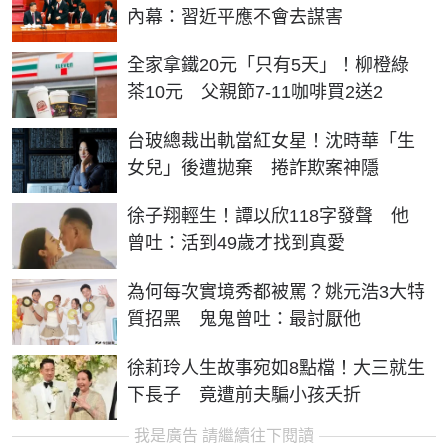
內幕：習近平應不會去謀害
全家拿鐵20元「只有5天」！柳橙綠
茶10元 父親節7-11咖啡買2送2
台玻總裁出軌當紅女星！沈時華「生
女兒」後遭拋棄 捲詐欺案神隱
徐子翔輕生！譚以欣118字發聲 他
曾吐：活到49歲才找到真愛
為何每次實境秀都被罵？姚元浩3大特
質招黑 鬼鬼曾吐：最討厭他
徐莉玲人生故事宛如8點檔！大三就生
下長子 竟遭前夫騙小孩夭折
我是廣告 請繼續往下閱讀