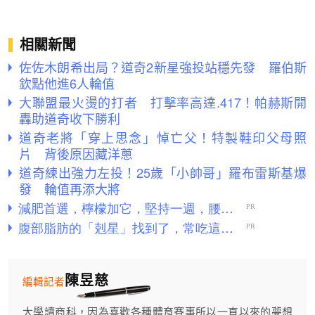
相關新聞
佐佐木朗希出局？道奇2新星強投站穩先發 羅伯斯
欽點他進6人輪值
大聯盟最火燙的打者 打擊率高達.417！帕赫斯開
轟助道奇收下勝利
道奇老將「穿上思念」悼亡父！特製鞋印父母照
片 背後原因藏洋蔥
道奇練出強力左投！25歲「小帥哥」羅布雷斯基爆
發 輪值再添大將
陳昱慈
編輯記者
大學讀商科，因為喜歡各種體育賽事所以一直以來的夢想