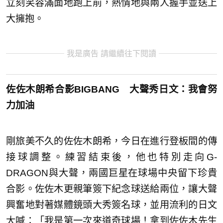
立刻笑容滿面地跑上前，熱情地與兩人握手並送上
大擁抱。
我是廣告 請繼續往下閱讀
佐佐木朗希合影
BIGBANG
大聲秀日文：我會努
力加油
剛旅美不久的佐佐木朗希，今日在進行登板間的傳
接球調整。練習結束後，他也特別走向G-
DRAGON與大聲，兩國巨星在球場中央留下珍貴
合影。佐佐木更親筆簽下紀念球送給兩位，讓大聲
興奮地對著媒體鏡頭大秀簽名球，並用流利的日文
大喊：「我是第一次來道奇球場！拿到佐佐木先生