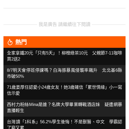
我是廣告 請繼續往下閱讀
熱門
全家拿鐵20元「只有5天」！柳橙綠茶10元 父親節7-11咖啡
買2送2
8/7明天會停班停課嗎？白海豚暴風侵襲率飆升 北北基6縣
市破50%
71歲姜厚任認愛小24歲女友！她3歲確信「累世情緣」小一寫
信示愛
西村力粉絲Mina是誰？名牌大學畢業轉戰酒店妹 疑遭網暴
直播輕生
台灣讀「1科系」56.2%學生後悔！不是獸醫、中文 學霸認
了窮又累