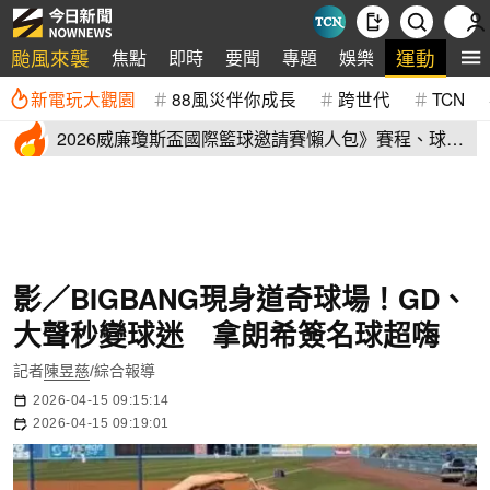
颱風來襲
運動
焦點
即時
要聞
專題
娛樂
全
新電玩大觀園
88風災伴你成長
跨世代
TCN
2026威廉瓊斯盃國際籃球邀請賽懶人包》賽程、球員
名單、售票資訊
影／BIGBANG現身道奇球場！GD、
大聲秒變球迷 拿朗希簽名球超嗨
記者
陳昱慈
/綜合報導
2026-04-15 09:15:14
2026-04-15 09:19:01