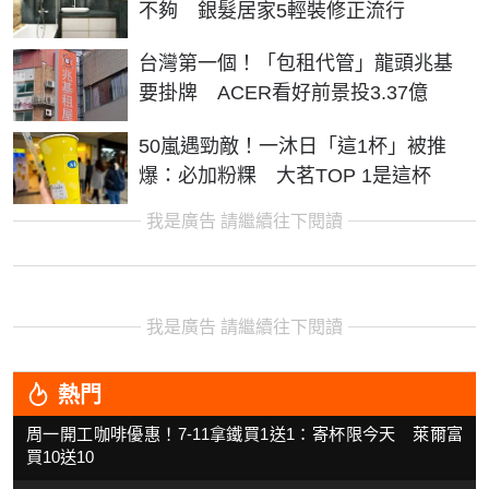
不夠 銀髮居家5輕裝修正流行
台灣第一個！「包租代管」龍頭兆基
要掛牌 ACER看好前景投3.37億
50嵐遇勁敵！一沐日「這1杯」被推
爆：必加粉粿 大茗TOP 1是這杯
我是廣告 請繼續往下閱讀
我是廣告 請繼續往下閱讀
熱門
周一開工咖啡優惠！7-11拿鐵買1送1：寄杯限今天 萊爾富
買10送10