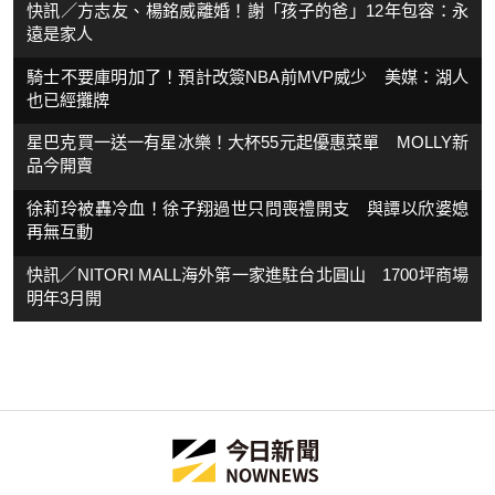
快訊／方志友、楊銘威離婚！謝「孩子的爸」12年包容：永
遠是家人
騎士不要庫明加了！預計改簽NBA前MVP威少 美媒：湖人
也已經攤牌
星巴克買一送一有星冰樂！大杯55元起優惠菜單 MOLLY新
品今開賣
徐莉玲被轟冷血！徐子翔過世只問喪禮開支 與譚以欣婆媳
再無互動
快訊／NITORI MALL海外第一家進駐台北圓山 1700坪商場
明年3月開