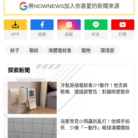
將NOWNEWS加入你喜愛的新聞來源
APP
追蹤
追蹤
好友
訂閱
蚊子
驅蚊
液體電蚊香
寵物
環境部
探索新聞
冷氣房插電蚊香少1動作！他舌麻
乾嘔 環境部警告：對貓咪更致命
浴室常見小飛蟲別亂打！他順手拍
死 少做「一動作」眼球潰爛摘除