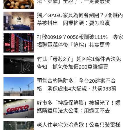
法、步驟」全說了：一定要敲蛋
獨／GAGU家具為何會倒閉？2關鍵內
幕被抖出 同業搖頭：要怎麼贏
打敗00919？0056報酬破111% 專家
揭聯電漲停後「這檔」其實更香
竹北「母殺2子」超凶宅1條件合法免
告知 抓包後加價200萬繼續賣
預售合約陷阱多！全台20建案不合
格 消保處揪4大違規、共罰983萬
好市多「神級保鮮膜」被掃光了！媽
媽隱藏用法大公開：用過回不去
老人住老宅免淪悲歌！公寓只裝電梯