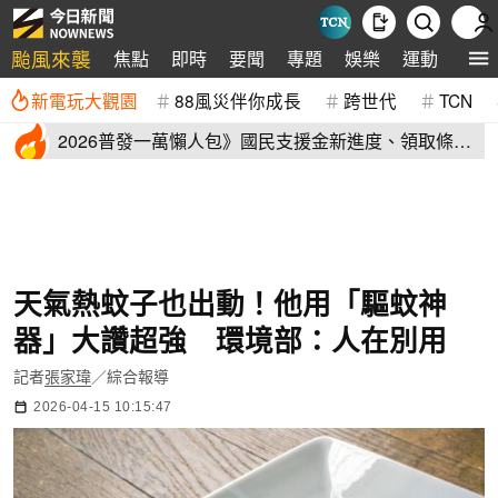
颱風來襲
焦點
即時
要聞
專題
娛樂
運動
全球
新電玩大觀園
88風災伴你成長
跨世代
TCN
2026普發一萬懶人包》國民支援金新進度、領取條
件、地方加碼速看
天氣熱蚊子也出動！他用「驅蚊神
器」大讚超強 環境部：人在別用
記者
張家瑋
／綜合報導
2026-04-15 10:15:47