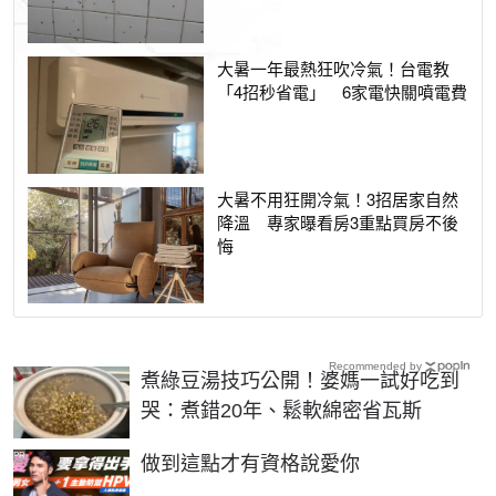
大暑一年最熱狂吹冷氣！台電教
「4招秒省電」 6家電快關噴電費
大暑不用狂開冷氣！3招居家自然
降溫 專家曝看房3重點買房不後
悔
Recommended by
煮綠豆湯技巧公開！婆媽一試好吃到
哭：煮錯20年、鬆軟綿密省瓦斯
PR
做到這點才有資格說愛你