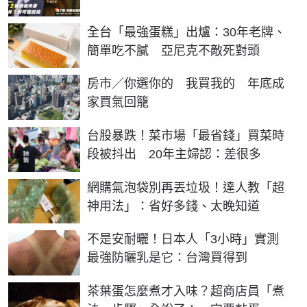
全台「最強蛋糕」出爐：30年老牌、
簡單吃不膩 亞尼克不敵死對頭
房市／你選你的 我買我的 年底成
家買氣回籠
台股暴跌！菜市場「最省錢」買菜時
段被抖出 20年主婦認：差很多
網購氣泡袋別再丟垃圾！達人教「超
神用法」：省好多錢、太晚知道
不是安耐曬！日本人「3小時」實測
最強防曬乳是它：台灣買得到
茶葉蛋怎麼煮才入味？超商店員「煮