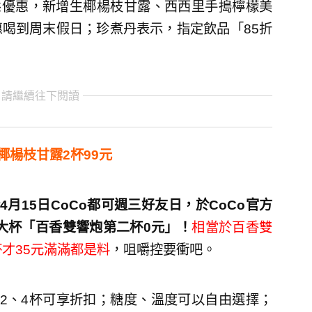
態優惠，新增生椰楊枝甘露、西西里手搗檸檬美
喝到周末假日；珍煮丹表示，指定飲品「85折
 請繼續往下閱讀
椰楊枝甘露2杯99元
4月15日CoCo都可週三好友日，於CoCo官方
享大杯「百香雙響炮第二杯0元」！
相當於百香雙
才35元滿滿都是料
，咀嚼控要衝吧。
2、4杯可享折扣；糖度、溫度可以自由選擇；