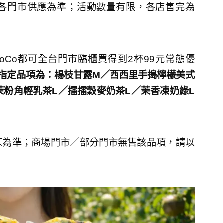
各門市供應為準；活動數量有限，各店售完為
CoCo都可全台門市臨櫃買得到2杯99元常態優
指定品項為：楊枝甘露M／西西里手搗檸檬美式
8茉粉角輕乳茶L／擂擂穀麥奶茶L／茉香凍奶綠L
應為準；商場門市／部分門市無售該品項，請以