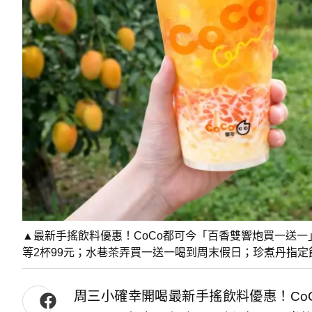
▲最新手搖飲料優惠！CoCo都可今「百香雙響炮買一送
等2杯99元；水巷茶弄買一送一喝到周末假日；珍煮丹指定飲
周三小確幸開喝最新手搖飲料優惠！Co