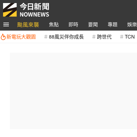
颱風來襲
焦點
即時
要聞
專題
娛樂
新電玩大觀園
88風災伴你成長
跨世代
TCN