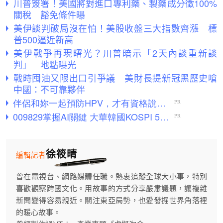
川普簽署！美國將對進口專利藥、製藥成分徵100%
關稅 豁免條件曝
美伊談判破局沒在怕！美股收盤三大指數齊漲 標
普500逼近新高
美伊戰爭再現曙光？川普暗示「2天內談重新談
判」 地點曝光
戰時囤油又限出口引爭議 美財長提新冠黑歷史嗆
中國：不可靠夥伴
徐筱晴
編輯記者
曾在電視台、網路媒體任職。熱衷追蹤全球大小事，特別
喜歡觀察跨國文化。用故事的方式分享嚴肅議題，讓複雜
新聞變得容易親近。關注東亞局勢，也愛發掘世界角落裡
的暖心故事。