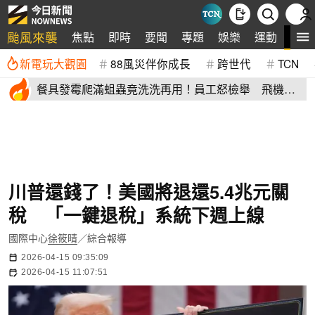
颱風來襲
全
焦點
即時
要聞
專題
娛樂
運動
新電玩大觀園
88風災伴你成長
跨世代
TCN
餐具發霉爬滿蛆蟲竟洗洗再用！員工怒檢舉 飛機餐
空廚爆食安危機
川普還錢了！美國將退還5.4兆元關
稅 「一鍵退稅」系統下週上線
國際中心
徐筱晴
／綜合報導
2026-04-15 09:35:09
2026-04-15 11:07:51