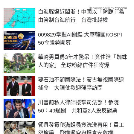
Recommended by
白海豚逼近閩浙！中國以「防颱」為
由管制台海航行 台灣批越權
PR
009829掌握AI關鍵 大華韓國KOSPI
50今強勢開募
華裔男買房3年才驚呆！竟住進「蜘蛛
人的家」 全球粉絲信件狂寄爆
要石油不顧國際法！蒙古無視國際逮
捕令 大陣仗歡迎蒲亭訪問
川普前私人律師接掌司法部！參院
50：49過關 共和黨2人投反對票
餐具發霉爬滿蛆蟲竟洗洗再用！員工
怒檢舉 飛機餐空廚爆食安危機