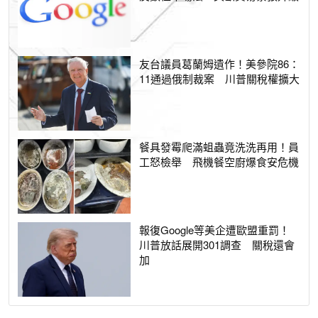
友台議員葛蘭姆遺作！美參院86：
11通過俄制裁案 川普關稅權擴大
餐具發霉爬滿蛆蟲竟洗洗再用！員
工怒檢舉 飛機餐空廚爆食安危機
報復Google等美企遭歐盟重罰！
川普放話展開301調查 關稅還會
加