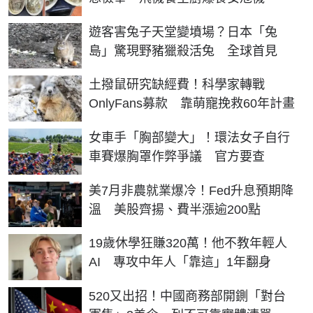
遊客害兔子天堂變墳場？日本「兔
島」驚現野豬獵殺活兔 全球首見
土撥鼠研究缺經費！科學家轉戰
OnlyFans募款 靠萌寵挽救60年計畫
女車手「胸部變大」！環法女子自行
車賽爆胸罩作弊爭議 官方要查
美7月非農就業爆冷！Fed升息預期降
溫 美股齊揚、費半漲逾200點
19歲休學狂賺320萬！他不教年輕人
AI 專攻中年人「靠這」1年翻身
520又出招！中國商務部開鍘「對台