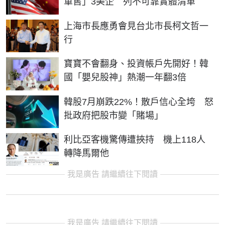
軍售」3美企 列不可靠實體清單
上海市長應勇會見台北市長柯文哲一
行
寶寶不會翻身、投資帳戶先開好！韓
國「嬰兒股神」熱潮一年翻3倍
韓股7月崩跌22%！散戶信心全垮 怒
批政府把股市變「賭場」
利比亞客機驚傳遭挾持 機上118人
轉降馬爾他
我是廣告 請繼續往下閱讀
我是廣告 請繼續往下閱讀