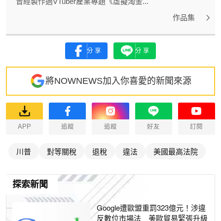
曾經製作過VTuber產業專題《虛擬淘金...
作品集
分享
分享
將NOWNEWS加入你喜愛的新聞來源
APP
追蹤
追蹤
好友
訂閱
川普
對等關稅
退稅
違法
美國最高法院
探索新聞
Google遭歐盟重罰323億元！涉違
反數位市場法 美歐貿易緊張升級