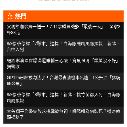
熱門
父親節咖啡買一送一！7-11拿鐵買8送8「最後一天」 全家2
杯88元
8/9停班停課「7縣市」達標！白海豚颱風風雨預報 新北、
台中入列
楊丞琳演唱會爆滿還賺輸王心凌！寬魚澄清「業績沒不好」
揭營收
GP125已經被淘汰了！台灣最省油機車出爐 1公升油「猛騎
65公里」
8/9停班停課「8縣市」達標！新北、桃竹苗都入列 白海豚
風雨預報
大谷翔平盜壘失敗求挑戰被無視！網怒噴為何裝死？道奇教
頭揭秘了