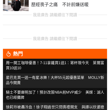
歷經喪子之痛 不計前嫌送暖
我是廣告 請繼續往下閱讀
我是廣告 請繼續往下閱讀
熱門
周一開工咖啡優惠！7-11拿鐵買1送1：寄杯限今天 萊爾富
買10送10
星巴克買一送一有星冰樂！大杯55元起優惠菜單 MOLLY新
品今開賣
騎士不要庫明加了！預計改簽NBA前MVP威少 美媒：湖人
也已經攤牌
徐莉玲被轟冷血！徐子翔過世只問喪禮開支 與譚以欣婆媳