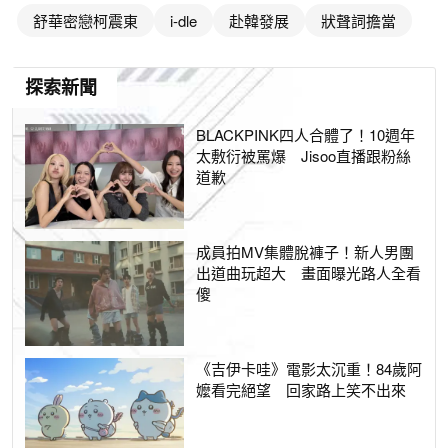
舒華密戀柯震東
i-dle
赴韓發展
狀聲詞擔當
探索新聞
BLACKPINK四人合體了！10週年
太敷衍被罵爆 Jisoo直播跟粉絲
道歉
成員拍MV集體脫褲子！新人男團
出道曲玩超大 畫面曝光路人全看
傻
《吉伊卡哇》電影太沉重！84歲阿
嬤看完絕望 回家路上笑不出來