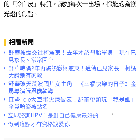
的「冷白皮」特質，讓她每次一出場，都能成為鎂
光燈的焦點。
相關新聞
舒華被爆交往柯震東！去年才認母胎單身 現在已
見家長、常常回台
舒華時隔2年再爆熱戀柯震東！遭傳已見家長 柯媽
大讚她有家教
舒華破天荒演國片女主角 《幸福快樂的日子》金
馬導演阮鳳儀執導
直擊i-dle大巨蛋火辣破表！舒華帶頭玩「我是誰」
全員輪流被點名