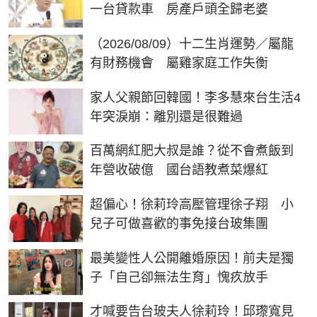
一台貸款車 房產戶頭全歸老婆
（2026/08/09）十二生肖運勢／屬龍
有財務機會 屬雞家庭工作失衡
家人父親節回韓國！李多慧來台生活4
年突淚崩：離別還是很難過
百萬網紅肥大叔是誰？從不會煮飯到
年營收破億 國台語教煮菜爆紅
超偏心！徐莉玲高壓管理徐子翔 小
兒子可做喜歡的事免接台玻集團
最美變性人公開離婚原因！前夫是獨
子「自己卻無法生育」愧疚放手
才喊要告台玻夫人徐莉玲！邱瓈寬見