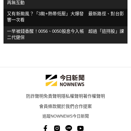
再無互動
又有新颱風？「3颱+熱帶低壓」大爆發 最新路徑、對台影
響一次看
一早被錢香醒！0056、0050股息今入帳 超過「這持股」課
二代健保
防詐聲明
免責聲明
隱私權聲明
著作權聲明
會員條款
關於我們
合作提案
追蹤NOWNEWS今日新聞