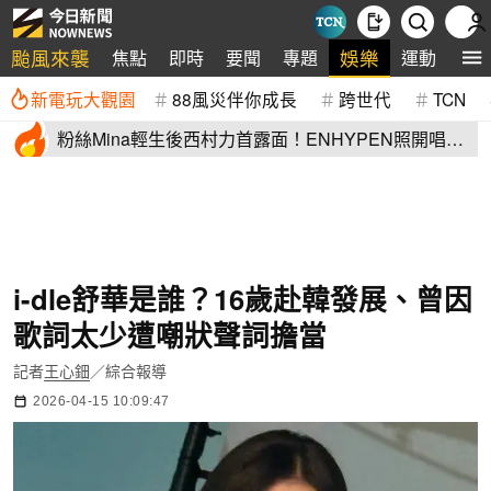
颱風來襲
娛樂
焦點
即時
要聞
專題
運動
全
新電玩大觀園
88風災伴你成長
跨世代
TCN
粉絲Mina輕生後西村力首露面！ENHYPEN照開唱
他1句話惹眾怒
i-dle舒華是誰？16歲赴韓發展、曾因
歌詞太少遭嘲狀聲詞擔當
記者
王心鈿
／綜合報導
2026-04-15 10:09:47