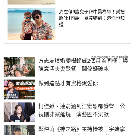
周杰倫9歲兒子拜中醫為師！幫把
脈吐1句話 昆凌嚇到：這你也知
道
Recommended by
方志友爆婚變楊銘威2個月首同框！與
陳意涵夫妻聚餐 關係疑破冰
PR
做到這點才有資格說愛你
柯佳嬿、連俞涵到江宏恩都發聲！公
視刪凍案延燒 演藝圈不沉默
鄭仲茵《神之路》主持棒被王宇婕拿