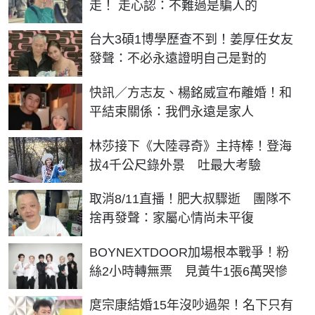
走！ 走心認：不難過是騙人的
台大3碩1博學歷查不到！姜厚任女友
發聲：不必永遠證明自己是對的
快訊／方志友、楊銘威宣布離婚！和
平結束關係：我們永遠是家人
林莎接下《大陸尋奇》主持棒！登海
拔4千公尺錄外景 吐最大考驗
取消8/11直播！肥大叔驟逝 團隊不
捨再發聲：家屬心情尚未平復
BOYNEXTDOOR加場根本戰爭！粉
絲2小時轉無票 見黃牛1張6萬哭慘
庹宗康結婚15年沒吵過架！名下只有