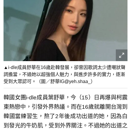
▲i-dle成員舒華在16歲赴韓發展，卻曾因歌詞太少遭嘲狀聲
詞擔當，不過她以超強個人魅力，與進步許多的實力，逐漸
受到大眾認可。（圖／舒華IG@yeh.shaa_）
韓國女團i-dle成員葉舒華，今（15）日再爆與柯震
東熱戀中，引發外界熱議。而在16歲就離開台灣到
韓國當練習生，熬了2年後成功出道的她，因為白
到發光的牛奶肌，受到外界關注。不過她的出道之