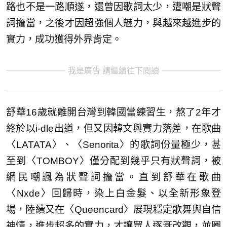
路也不是一路順遂，還曾因歌詞太少，遭嘲是狀聲
詞擔當，之後才因超強個人魅力，與越來越進步的
實力，成功獲得外界肯定。
我是廣告 請繼續往下閱讀
舒華16歲就離開台灣到韓國當練習生，熬了2年才
終於以i-dle出道，但又因韓文與實力落差，在歌曲
〈LATATA〉、〈Senorita〉的歌詞份量極少，甚
至到〈TOMBOY〉僅分配到幾乎只有狀聲詞，被
網民嘲諷為狀聲詞擔當。直到舒華在歌曲
〈Nxde〉回歸時，染上白金髮、以全新形象登
場，陸續又在〈Queencard〉展現穩定歌舞與自信
神情，進步超多的實力，才讓眾人逐漸改觀，並圈