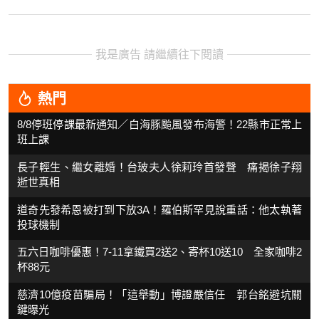
我是廣告 請繼續往下閱讀
熱門
8/8停班停課最新通知／白海豚颱風發布海警！22縣市正常上
班上課
長子輕生、繼女離婚！台玻夫人徐莉玲首發聲 痛揭徐子翔
逝世真相
道奇先發希恩被打到下放3A！羅伯斯罕見說重話：他太執著
投球機制
五六日咖啡優惠！7-11拿鐵買2送2、寄杯10送10 全家咖啡2
杯88元
慈濟10億疫苗騙局！「這舉動」博證嚴信任 郭台銘避坑關
鍵曝光