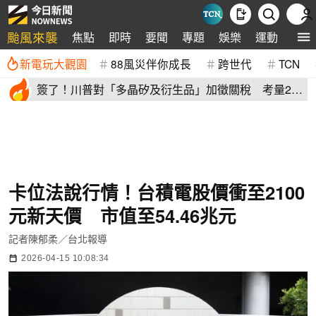
颱風來襲
焦點
即時
要聞
專題
娛樂
運動
全球
新電玩大觀園
88風災伴你成長
跨世代
TCN
簽了！川普對「多晶矽及衍生品」加徵關稅 考量2原
因年底才生效
卡位法說行情！台積電股價衝至2100
元新天價 市值至54.46兆元
記者陳郁柔／台北報導
2026-04-15 10:08:34