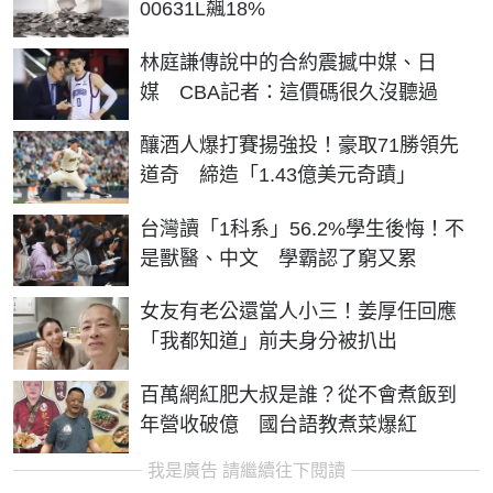
00631L飆18%
林庭謙傳說中的合約震撼中媒、日
媒 CBA記者：這價碼很久沒聽過
釀酒人爆打賽揚強投！豪取71勝領先
道奇 締造「1.43億美元奇蹟」
台灣讀「1科系」56.2%學生後悔！不
是獸醫、中文 學霸認了窮又累
女友有老公還當人小三！姜厚任回應
「我都知道」前夫身分被扒出
百萬網紅肥大叔是誰？從不會煮飯到
年營收破億 國台語教煮菜爆紅
我是廣告 請繼續往下閱讀