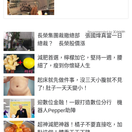
Recommended by
長榮集團裁撤總部 張國煒真當一日
總裁？ 長榮股價漲
PR
減肥首選，檸檬加它，堅持一週，腰
細了，瘦到你懷疑人生
PR
起床就先做件事，沒三天小腹就不見
了! 肚子一天天變小！
迎數位金融！一銀打造數位分行 機
器人Pepper助陣
PR
超神減肥神器！橘子不要直接吃，加