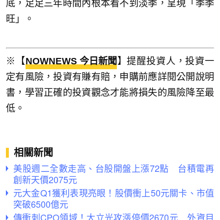
底，足足三年時間內根本看不到淡季，呈現「季季
旺」。
※【
NOWNEWS 今日新聞
】提醒投資人，投資一
定有風險，投資有賺有賠，申購前應詳閱公開說明
書，學習正確的投資觀念才能將損失的風險降至最
低。
相關新聞
美股週二全數走高、台股開盤上漲72點 台積電再
創新天價2075元
元大金Q1獲利表現亮眼！股價衝上50元關卡、市值
突破6500億元
傳衝刺CPO領域！大立光攻漲停價2670元 外資目