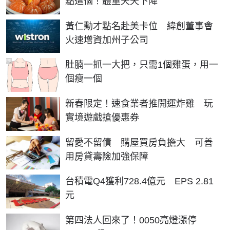
點這個！體重天天下降
黃仁勳才點名赴美卡位 緯創董事會
火速增資加州子公司
PR
肚腩一抓一大把，只需1個雞蛋，用一
個瘦一個
新春限定！速食業者推開運炸雞 玩
實境遊戲搶優惠券
留愛不留債 購屋買房負擔大 可善
用房貸壽險加強保障
台積電Q4獲利728.4億元 EPS 2.81
元
第四法人回來了！0050亮燈漲停