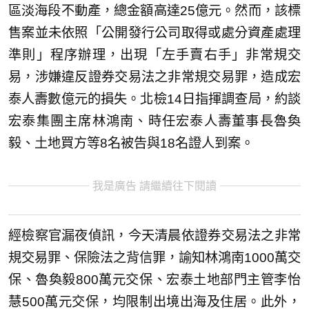
區淡海段不動產，總金額高達25億元。然而，該標
售案並未依照「公開發行公司取得或處分資產處理
準則」程序辦理，出現「左手賣右手」非常規交
易，涉嫌違反證券交易法之非常規交易罪，造成宏
泰人壽數億元的損失。北檢14日指揮調查局，約談
宏泰集團主席林鴻南、時任宏泰人壽董事長魯奐
毅、土地買方等8名被告與18名證人到案。
我是廣告 請繼續往下閱讀
經檢察官漏夜偵訊，今天清晨依證券交易法之非常
規交易罪、保險法之背信罪，諭知林鴻南1000萬交
保、魯奐毅800萬元交保、宏泰土地部門主管李怡
慧500萬元交保，均限制出境出海及住居。此外，