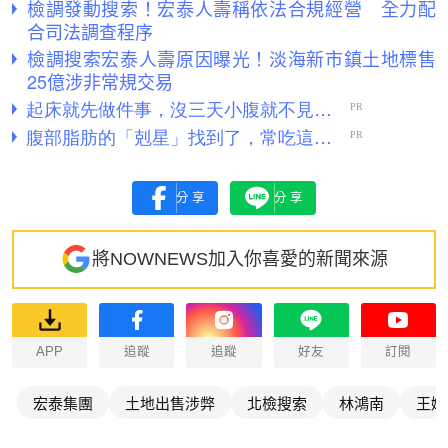
檢調發動搜索！宏泰人壽稱依法合規經營 全力配
合司法調查程序
檢調搜索宏泰人壽原因曝光！淡海新市鎮土地標售
25億涉非常規交易
分享
分享
將NOWNEWS加入你喜愛的新聞來源
APP
追蹤
追蹤
好友
訂閱
宏泰集團
土地出售涉弊
北檢搜索
林鴻南
王婉