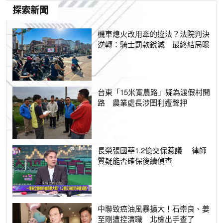
探索新聞
機車熄火改用牽的違法？法院判決
逆轉：騎士罰款銳減 最終結局曝
台東「15米寬農路」疑為渡假村開
路 農業處長涉圖利遭聲押
長榮張國華1.2億交保惹議 律師
質疑能否確保後續偵查
中聯致癌油風暴擴大！石崇良、姜
至剛遭控瀆職 北檢出手查了