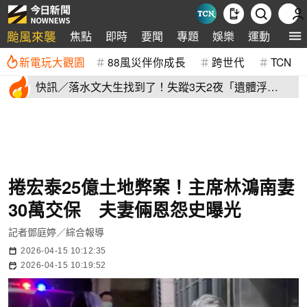
颱風來襲
焦點
即時
要聞
專題
娛樂
運動
全球
新電玩大觀園
88風災伴你成長
跨世代
TCN
快訊／落水文大生找到了！失蹤3天2夜「遺體浮
出」 家屬現場崩潰
捲宏泰25億土地弊案！主席林鴻南妻
30萬交保 夫妻倆恩怨史曝光
記者鄧庭婷／綜合報導
2026-04-15 10:12:35
2026-04-15 10:19:52