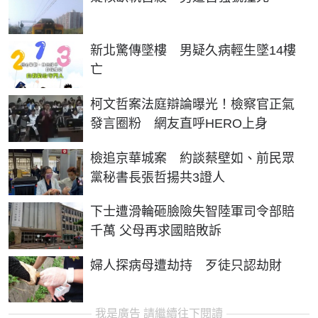
新北驚傳墜樓 男疑久病輕生墜14樓
亡
柯文哲案法庭辯論曝光！檢察官正氣
發言圈粉 網友直呼HERO上身
檢追京華城案 約談蔡壁如、前民眾
黨秘書長張哲揚共3證人
下士遭滑輪砸臉險失智陸軍司令部賠
千萬 父母再求國賠敗訴
婦人探病母遭劫持 歹徒只認劫財
我是廣告 請繼續往下閱讀