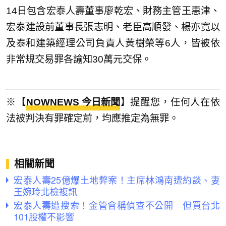
14日包含宏泰人壽董事廖乾宏、財務主管王惠津、
宏泰建設前董事長張志明、老臣高順發、楊亦寛以
及泰和建築經理公司負責人黃樹榮等6人，皆被依
非常規交易罪各諭知30萬元交保。
※【
NOWNEWS 今日新聞
】提醒您，任何人在依
法被判決有罪確定前，均應推定為無罪。
相關新聞
宏泰人壽25億爆土地弊案！主席林鴻南遭約談、妻
王婉玲北檢複訊
宏泰人壽遭搜索！金管會稱偵查不公開 但買台北
101股權不影響