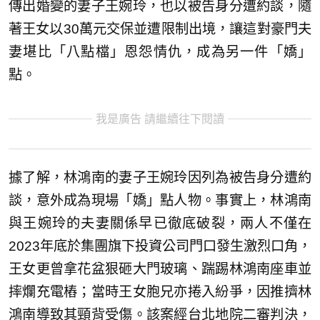
傳出婚變的妻子王婉玲，也以被告身分遭約談，隨
著王女以30萬元交保並遭限制出境，讓這對豪門夫
妻堪比「八點檔」恩怨情仇，成為另一件「嬌」
點。
我是廣告 請繼續往下閱讀
據了解，林鴻南的妻子王婉玲因列為被告身分遭約
談，意外成為現場「嬌」點人物。事實上，林鴻南
與王婉玲的夫妻關係早已徹底破裂，兩人不僅在
2023年底於集團旗下投資公司門口發生激烈口角，
王女更曾拿花盆狠砸大門玻璃、踹踢林鴻南座車並
摔爛充電樁；當時王女胞兄亦捲入紛爭，因推擠林
鴻南導致其頸背受傷。該案經台北地院二審判決，