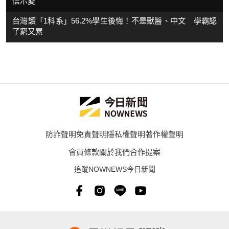
信示愛
台灣讀「1科系」56.2%學生後悔！不是獸醫、中文 學霸認
了窮又累
防詐聲明
免責聲明
隱私權聲明
著作權聲明
會員條款
關於我們
合作提案
追蹤NOWNEWS今日新聞