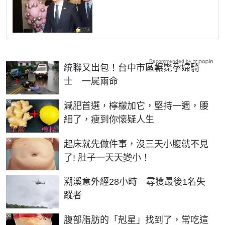
Recommended by
統聯又出包！台中市區輾斃孕婦騎
士 一屍兩命
PR
減肥首選，檸檬加它，堅持一週，腰
細了，瘦到你懷疑人生
PR
起床就先做件事，沒三天小腹就不見
了! 肚子一天天變小！
溯溪意外經28小時 尋獲最後1名失
蹤者
PR
腹部脂肪的「剋星」找到了，常吃這