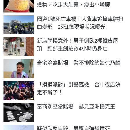
幾物，吃走大肚囊，瘦出小蠻腰
國道1號死亡車禍！大貨車追撞車體扭
曲變形 2死1傷現場狀況曝光
新店墜樓意外！男子倒臥2樓鐵皮屋
頂 頭部重創搶救4小時仍身亡
豪宅淪為賭場 警不排除約談徐乃麟
「摸摸派對」引警臨檢 台中夜店決
定不辦了！
富商別墅當賭場 赫見亞洲撲克王
疑似臥軌自殺 男遭自強號撞死