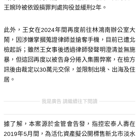
王婉玲被依毀損罪判處拘役並緩刑2年。
此外，王女在2024年間再度前往林鴻南辦公室大
鬧，因涉嫌掌摑蒐證律師並搶奪手機，目前已遭北
檢起訴；雖然王女事後透過律師發聲明澄清並無施
暴，但這回再度以被告身分捲入集團弊案，在檢方
訊後由裁定以30萬元交保，並限制出境、出海及住
居。
我是廣告 請繼續往下閱讀
據了解，本案源於金管會告發，指控宏泰人壽在
2019年5月間，為活化資產擬公開標售新北市淡水