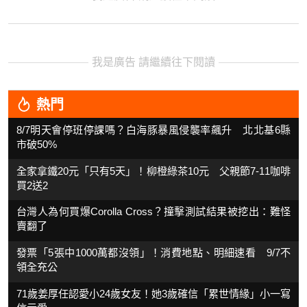
我是廣告 請繼續往下閱讀
熱門
8/7明天會停班停課嗎？白海豚暴風侵襲率飆升 北北基6縣
市破50%
全家拿鐵20元「只有5天」！柳橙綠茶10元 父親節7-11咖啡
買2送2
台灣人為何買爆Corolla Cross？撞擊測試結果被挖出：難怪
賣翻了
發票「5張中1000萬都沒領」！消費地點、明細速看 9/7不
領全充公
71歲姜厚任認愛小24歲女友！她3歲確信「累世情緣」小一寫