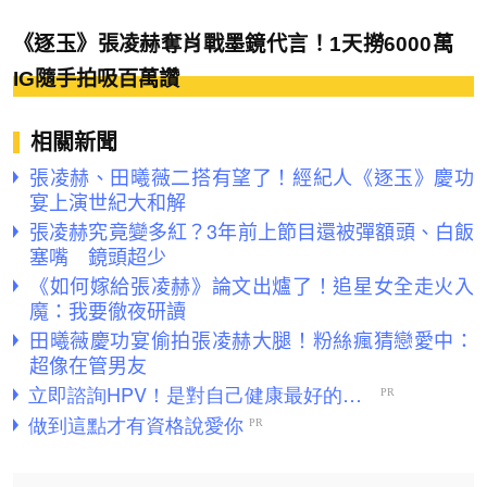
《逐玉》張凌赫奪肖戰墨鏡代言！1天撈6000萬
IG隨手拍吸百萬讚
相關新聞
張凌赫、田曦薇二搭有望了！經紀人《逐玉》慶功
宴上演世紀大和解
張凌赫究竟變多紅？3年前上節目還被彈額頭、白飯
塞嘴 鏡頭超少
《如何嫁給張凌赫》論文出爐了！追星女全走火入
魔：我要徹夜研讀
田曦薇慶功宴偷拍張凌赫大腿！粉絲瘋猜戀愛中：
超像在管男友