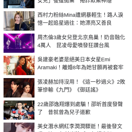
女兒」後遭拋棄 捲詐欺案神隱
西村力粉絲Mina遭網暴輕生！路人淚
憶一起追星過往：她漂亮又善良
周杰倫3歲女兒登北京鳥巢！奶音融化
4萬人 昆凌母愛噴發狂讚台風
吳建豪老婆是絕美日本女星Emi
Aramaki！離婚8年為她甘願再被套牢
張凌赫加持沒用！《這一秒過火》2敗
筆慘輸《九門》《御廷謠》
22歲邵逸翔爆到處騙！邵昕首度發聲
了 昔就曾為兒子道歉
美女潛水網紅李潤潤驟逝！最後發文