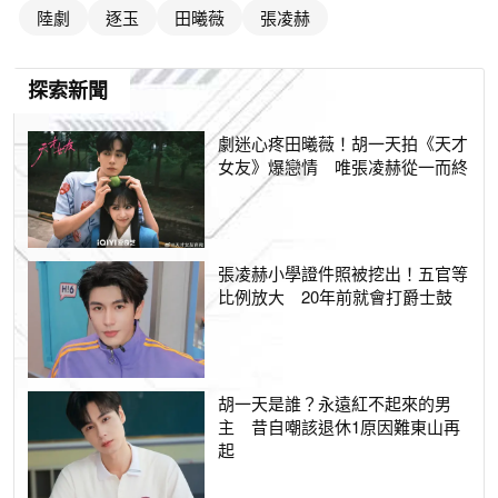
陸劇
逐玉
田曦薇
張凌赫
探索新聞
劇迷心疼田曦薇！胡一天拍《天才
女友》爆戀情 唯張凌赫從一而終
張凌赫小學證件照被挖出！五官等
比例放大 20年前就會打爵士鼓
胡一天是誰？永遠紅不起來的男
主 昔自嘲該退休1原因難東山再
起