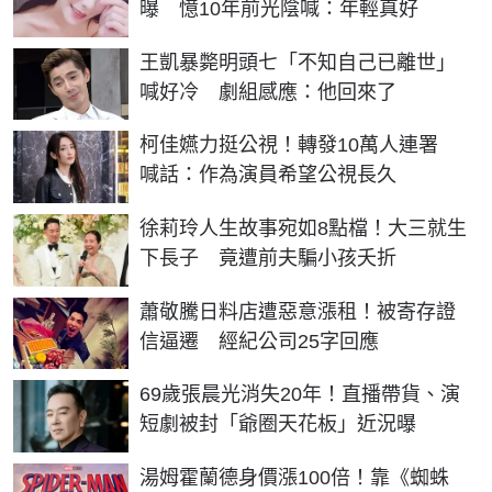
曝 憶10年前光陰喊：年輕真好
王凱暴斃明頭七「不知自己已離世」
喊好冷 劇組感應：他回來了
柯佳嬿力挺公視！轉發10萬人連署
喊話：作為演員希望公視長久
徐莉玲人生故事宛如8點檔！大三就生
下長子 竟遭前夫騙小孩夭折
蕭敬騰日料店遭惡意漲租！被寄存證
信逼遷 經紀公司25字回應
69歲張晨光消失20年！直播帶貨、演
短劇被封「爺圈天花板」近況曝
湯姆霍蘭德身價漲100倍！靠《蜘蛛