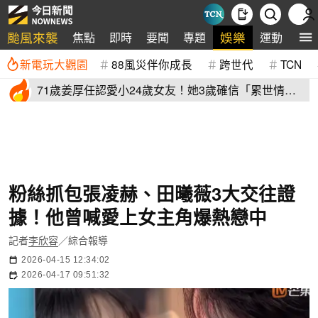
颱風來襲
娛樂
焦點
即時
要聞
專題
運動
全
新電玩大觀園
88風災伴你成長
跨世代
TCN
71歲姜厚任認愛小24歲女友！她3歲確信「累世情
緣」小一寫信示愛
粉絲抓包張凌赫、田曦薇3大交往證
據！他曾喊愛上女主角爆熱戀中
記者
李欣容
／綜合報導
2026-04-15 12:34:02
2026-04-17 09:51:32