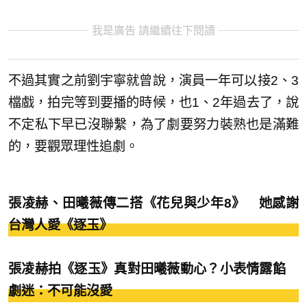
我是廣告 請繼續往下閱讀
不過其實之前劉宇寧就曾說，演員一年可以接2、3
檔戲，拍完等到要播的時候，也1、2年過去了，說
不定私下早已沒聯繫，為了劇要努力裝熟也是滿難
的，要觀眾理性追劇。
張凌赫、田曦薇傳二搭《花兒與少年8》 她感謝
台灣人愛《逐玉》
張凌赫拍《逐玉》真對田曦薇動心？小表情露餡
劇迷：不可能沒愛