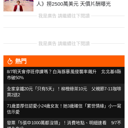
人》撈2500萬美元 天價片酬曝光
我是廣告 請繼續往下閱讀
我是廣告 請繼續往下閱讀
熱門
8/7明天會停班停課嗎？白海豚暴風侵襲率飆升 北北基6縣
市破50%
全家拿鐵20元「只有5天」！柳橙綠茶10元 父親節7-11咖啡
買2送2
71歲姜厚任認愛小24歲女友！她3歲確信「累世情緣」小一寫
信示愛
發票「5張中1000萬都沒領」！消費地點、明細速看 9/7不