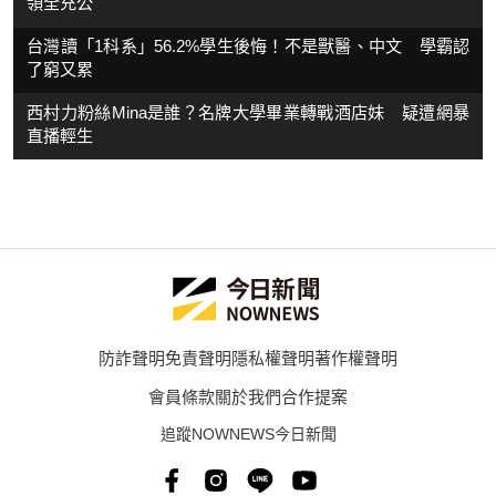
領全充公
台灣讀「1科系」56.2%學生後悔！不是獸醫、中文 學霸認
了窮又累
西村力粉絲Mina是誰？名牌大學畢業轉戰酒店妹 疑遭網暴
直播輕生
防詐聲明
免責聲明
隱私權聲明
著作權聲明
會員條款
關於我們
合作提案
追蹤NOWNEWS今日新聞