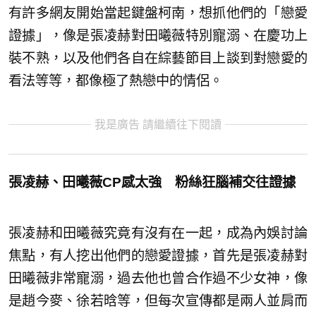
有許多網友開始當起鍵盤柯南，想抓他們的「戀愛
證據」，像是張凌赫對田曦薇特別寵溺、在慶功上
裝不熟，以及他們各自在綜藝節目上談到對戀愛的
看法等等，都像極了熱戀中的情侶。
我是廣告 請繼續往下閱讀
張凌赫、田曦薇CP感太強 粉絲狂腦補交往證據
張凌赫和田曦薇究竟有沒有在一起，成為內娛討論
焦點，有人挖出他們的戀愛證據，首先是張凌赫對
田曦薇非常寵溺，過去他也曾合作過不少女神，像
是趙今麥、徐若晗等，但每次宣傳都是兩人並肩而