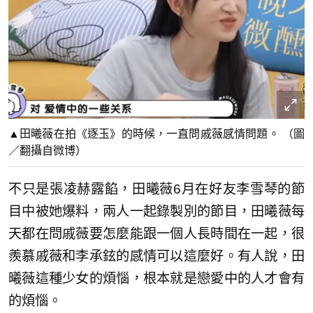
▲田曦薇在拍《逐玉》的時候，一直問戚薇感情問題。 （圖
／翻攝自微博）
不只是張凌赫露餡，田曦薇6月在好友李雪琴的節
目中被她爆料，兩人一起錄製別的節目，田曦薇每
天都在問戚薇要怎麼能跟一個人長時間在一起，很
羨慕戚薇和李承鉉的感情可以這麼好。有人說，田
曦薇這種少女的煩惱，根本就是戀愛中的人才會有
的煩惱。