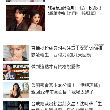
張凌赫加持沒用！《這一秒過火》
2敗筆慘輸《九門》《御廷謠》
Recommended by
直播批粉絲只想被注意！女粉Mina遭
霸凌輕生 西村力沉默1天回應
PR
做到這點才有資格說愛你
公廁密會富少30分鐘！「港版瑤瑤」
親回12年前真面目：我喝太醉了
台玻總裁出軌當紅女星！沈時華「生