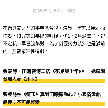
我是廣告 請繼續往下閱讀
不過其實之前劉宇寧就曾說，演員一年可以接2、3
檔戲，拍完等到要播的時候，也1、2年過去了，說
不定私下早已沒聯繫，為了劇要努力裝熟也是滿難
的，要觀眾理性追劇。
張凌赫、田曦薇傳二搭《花兒與少年8》 她感謝
台灣人愛《逐玉》
張凌赫拍《逐玉》真對田曦薇動心？小表情露餡
劇迷：不可能沒愛