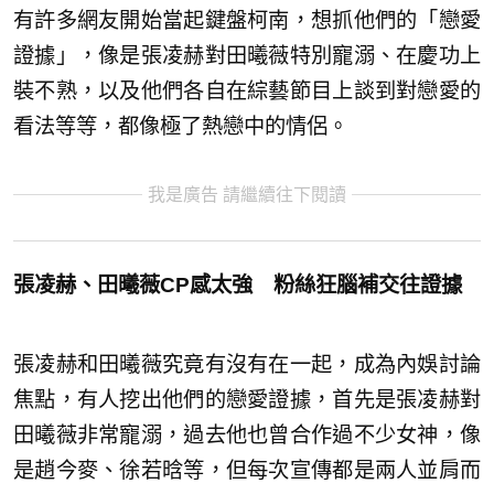
有許多網友開始當起鍵盤柯南，想抓他們的「戀愛
證據」，像是張凌赫對田曦薇特別寵溺、在慶功上
裝不熟，以及他們各自在綜藝節目上談到對戀愛的
看法等等，都像極了熱戀中的情侶。
我是廣告 請繼續往下閱讀
張凌赫、田曦薇CP感太強 粉絲狂腦補交往證據
張凌赫和田曦薇究竟有沒有在一起，成為內娛討論
焦點，有人挖出他們的戀愛證據，首先是張凌赫對
田曦薇非常寵溺，過去他也曾合作過不少女神，像
是趙今麥、徐若晗等，但每次宣傳都是兩人並肩而