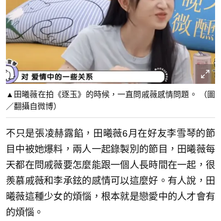
▲田曦薇在拍《逐玉》的時候，一直問戚薇感情問題。 （圖
／翻攝自微博）
不只是張凌赫露餡，田曦薇6月在好友李雪琴的節
目中被她爆料，兩人一起錄製別的節目，田曦薇每
天都在問戚薇要怎麼能跟一個人長時間在一起，很
羨慕戚薇和李承鉉的感情可以這麼好。有人說，田
曦薇這種少女的煩惱，根本就是戀愛中的人才會有
的煩惱。