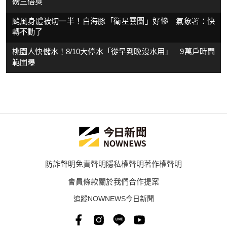
磅三倍臭
颱風身體被切一半！白海豚「衛星雲圖」好慘 氣象署：快
轉不動了
桃園人快儲水！8/10大停水「從早到晚沒水用」 9萬戶時間
範圍曝
防詐聲明
免責聲明
隱私權聲明
著作權聲明
會員條款
關於我們
合作提案
追蹤NOWNEWS今日新聞