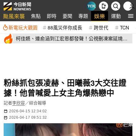
颱風來襲
娛樂
焦點
即時
要聞
專題
運動
全
新電玩大觀園
88風災伴你成長
跨世代
TCN
柯佳嬿、連俞涵到江宏恩都發聲！公視刪凍案延燒
演藝圈不沉默
粉絲抓包張凌赫、田曦薇3大交往證
據！他曾喊愛上女主角爆熱戀中
記者
李欣容
／綜合報導
2026-04-15 12:34:02
2026-04-17 09:51:32