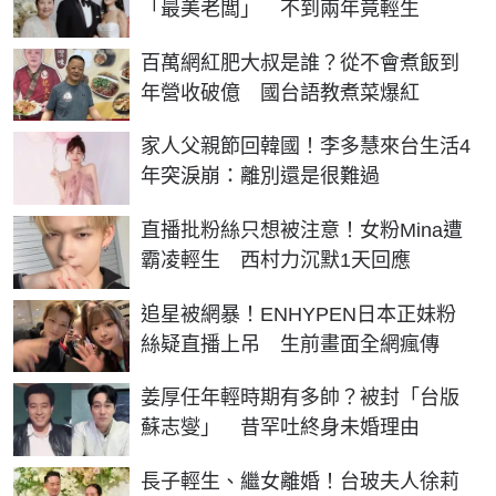
「最美老闆」 不到兩年竟輕生
百萬網紅肥大叔是誰？從不會煮飯到
年營收破億 國台語教煮菜爆紅
家人父親節回韓國！李多慧來台生活4
年突淚崩：離別還是很難過
直播批粉絲只想被注意！女粉Mina遭
霸凌輕生 西村力沉默1天回應
追星被網暴！ENHYPEN日本正妹粉
絲疑直播上吊 生前畫面全網瘋傳
姜厚任年輕時期有多帥？被封「台版
蘇志燮」 昔罕吐終身未婚理由
長子輕生、繼女離婚！台玻夫人徐莉