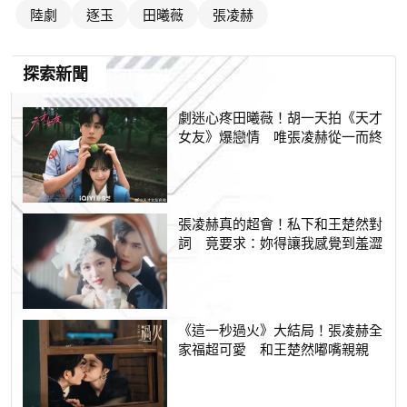
陸劇
逐玉
田曦薇
張凌赫
探索新聞
劇迷心疼田曦薇！胡一天拍《天才
女友》爆戀情 唯張凌赫從一而終
張凌赫真的超會！私下和王楚然對
詞 竟要求：妳得讓我感覺到羞澀
《這一秒過火》大結局！張凌赫全
家福超可愛 和王楚然嘟嘴親親