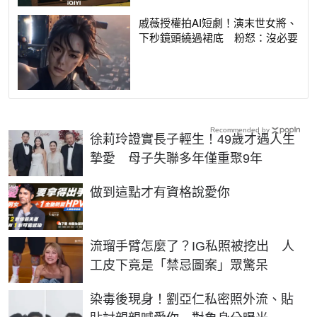
戚薇授權拍AI短劇！演末世女將、
下秒鏡頭繞過裙底 粉怒：沒必要
Recommended by
徐莉玲證實長子輕生！49歲才遇人生
摯愛 母子失聯多年僅重聚9年
PR
做到這點才有資格說愛你
流瑠手臂怎麼了？IG私照被挖出 人
工皮下竟是「禁忌圖案」眾驚呆
染毒後現身！劉亞仁私密照外流、貼