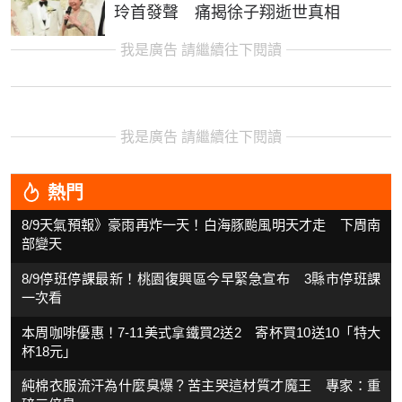
玲首發聲 痛揭徐子翔逝世真相
我是廣告 請繼續往下閱讀
我是廣告 請繼續往下閱讀
熱門
8/9天氣預報》豪雨再炸一天！白海豚颱風明天才走 下周南
部變天
8/9停班停課最新！桃園復興區今早緊急宣布 3縣市停班課
一次看
本周咖啡優惠！7-11美式拿鐵買2送2 寄杯買10送10「特大
杯18元」
純棉衣服流汗為什麼臭爆？苦主哭這材質才魔王 專家：重