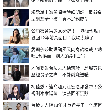
貼討親親喊愛你 對象身分曝光
楊丞琳上海開唱撞臉鍾明軒 最新造
型網友全歪樓：真不是親戚？
公廁密會富少30分鐘！「港版瑤瑤」
親回12年前真面目：我喝太醉了
愛莉莎莎助理颱風天肉身護植栽！她
吐1句挨轟：別人的命也是命
才喊要告台玻夫人徐莉玲！邱瓈寬見
歷經喪子之痛 不計前嫌送暖
柯佳嬿、連俞涵到江宏恩都發聲！公
視刪凍案延燒 演藝圈不沉默
台玻夫人隔13年才重逢長子！他娶回