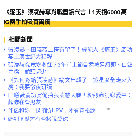
《逐玉》張凌赫奪肖戰墨鏡代言！1天撈6000萬
IG隨手拍吸百萬讚
相關新聞
張凌赫、田曦薇二搭有望了！經紀人《逐玉》慶功
宴上演世紀大和解
張凌赫究竟變多紅？3年前上節目還被彈額頭、白飯
塞嘴 鏡頭超少
《如何嫁給張凌赫》論文出爐了！追星女全走火入
魔：我要徹夜研讀
田曦薇慶功宴偷拍張凌赫大腿！粉絲瘋猜戀愛中：
超像在管男友