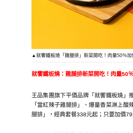
▲就饗鐵板燒「雞腿排」新菜開吃！肉量50％
就饗鐵板燒：雞腿排新菜開吃！肉量50
王品集團旗下平價品牌「就饗鐵板燒」
「當紅辣子雞腿排」、爆量香菜淋上酸
腿排」，經典套餐338元起；只要加價7