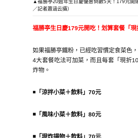
▲福勝亭20週年生日慶優惠倒數5天！179元
／記者蕭涵云攝）
福勝亭生日慶179元開吃！
划算套餐「現
如果福勝亭鐵粉，已經吃習慣定食菜色，
4大套餐吃法可加菜，而且每套「現折1
炸物。
◾️
「涼拌小菜＋飲料」70元
◾️「風味小菜＋飲料」80元
◾️「現炸揚物＋飲料」70元