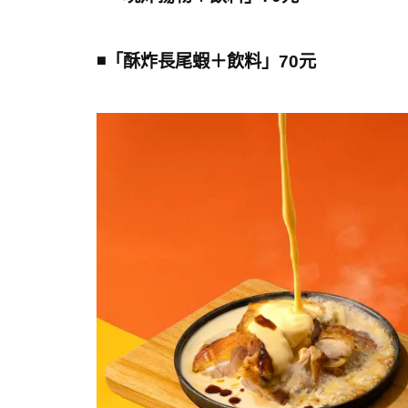
◾️「酥炸長尾蝦＋飲料」70元