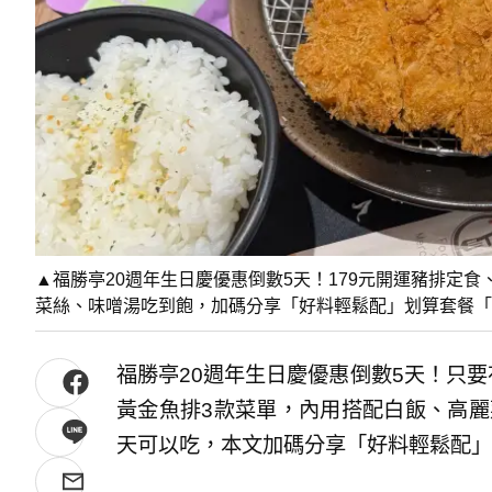
▲福勝亭20週年生日慶優惠倒數5天！179元開運豬排定
菜絲、味噌湯吃到飽，加碼分享「好料輕鬆配」划算套餐「
福勝亭20週年生日慶優惠倒數5天！只要
黃金魚排3款菜單，內用搭配白飯、高麗
天可以吃，本文加碼分享「好料輕鬆配」