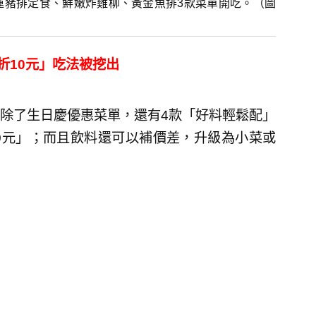
開運豬排定食、鮮嫩炸雞柳、黃金魚排3款菜單開吃。（圖
折10元」吃法被挖出
除了生日慶優惠菜單，還有4款「好料輕鬆配」
0元」；而且飲料還可以補價差，升級為小菜或