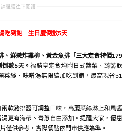
 請繼續往下閱讀
湯吃到飽 生日慶倒數5天
豬排、鮮嫩炸雞柳、黃金魚排「三大定食特價179
剩倒數5天。
福勝亭定食均附日式醬菜、蒟蒻飲
麗菜絲、味噌湯無限續加吃到飽，最高現省51
口兩款豬排醬可調整口味，高麗菜絲淋上和風醬
噌湯更有海帶、青蔥自由添加。提醒大家，優惠
片僅供參考，實際餐點依門市供應為準。