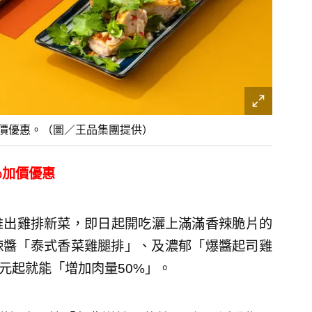
加價優惠。（圖／王品集團提供）
％加價優惠
推出雞排新菜，即日起開吃灑上滿滿香辣脆片的
辣醬「泰式香菜雞腿排」、及濃郁「
爆醬起司雞
9元起就能「增加肉量
50%」。