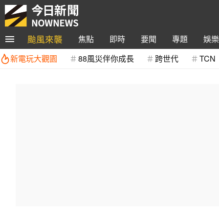
颱風來襲
焦點
即時
要聞
專題
娛樂
新電玩大觀園
88風災伴你成長
跨世代
TCN