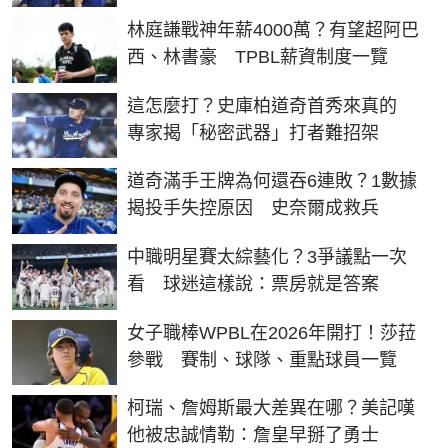
林庭謙戰神年薪4000萬？有望超阿巴
西、林書豪 TPBL薪資制度一覽
這怎麼打？史庫柏道奇首秀來真的
專家揭「秘密武器」打者難招架
道奇滿手王牌為何還吞6連敗？1數據
揭投手失控原因 史奈爾成救兵
中職明星賽太綜藝化？3爭議點一次
看 球迷這樣說：票房就是答案
女子職棒WPBL在2026年開打！莎菈
參戰 賽制、球隊、重點球員一覽
柯瑞、詹姆斯最大差異在哪？美記嘆
他被忠誠情勒：詹皇早掰了勇士