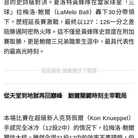
息的史詩級對決。夏洛特黃蜂隊在當家球星「三
球」拉梅洛·鮑爾（LaMelo Ball）轟下30分帶領
下，歷經延長賽激戰，最終以127：126一分之差
險勝邁阿密熱火隊。這不僅是黃蜂隊史首度在附加
賽取勝，更是鮑爾三兄弟職業生涯中，最具代表性
的最高光時刻。
我是廣告 請繼續往下閱讀
從天堂到地獄再回巔峰 鮑爾關鍵時刻主宰戰局
本場比賽在超級新人克努佩爾（Kon Knueppel）
手感完全冰冷（12投2中）的情況下，拉梅洛·鮑爾
獨挑大樑。雖然全場31投12中的效率不盡理想，但