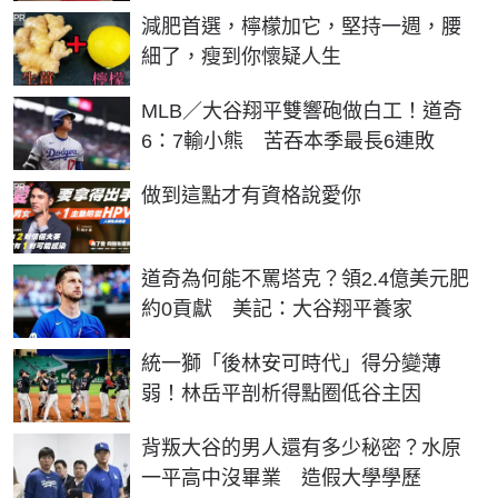
PR
減肥首選，檸檬加它，堅持一週，腰
細了，瘦到你懷疑人生
MLB／大谷翔平雙響砲做白工！道奇
6：7輸小熊 苦吞本季最長6連敗
PR
做到這點才有資格說愛你
道奇為何能不罵塔克？領2.4億美元肥
約0貢獻 美記：大谷翔平養家
統一獅「後林安可時代」得分變薄
弱！林岳平剖析得點圈低谷主因
背叛大谷的男人還有多少秘密？水原
一平高中沒畢業 造假大學學歷