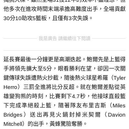
他多次在進攻時間末端承擔高難度出手，全場貢獻
30分10助攻5籃板，且僅有3次失誤。
我是廣告 請繼續往下閱讀
延長賽最後一分鐘更是高潮迭起。鮑爾先是上籃得
手將領先擴大至5分，眼看勝利在望，卻因一次關
鍵傳球失誤遭熱火抄截，隨後熱火球星希羅（Tyler
Herro）三罰全進將比分反超。就在鮑爾差點從英
雄變狗熊的時刻，比賽剩下4.7秒，他接球直殺籃
下完成準絕殺上籃，隨著隊友布里吉斯（Miles
Bridges）送出再見火鍋封掉米契爾（Davion
Mitchell）的出手，黃蜂驚險奪勝。