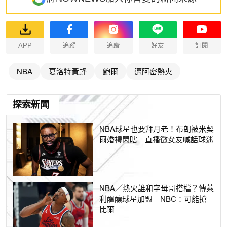
APP
追蹤
追蹤
好友
訂閱
NBA
夏洛特黃蜂
鮑爾
邁阿密熱火
探索新聞
NBA球星也要拜月老！布朗被米契
爾婚禮閃瞎 直播徵女友喊話球迷
NBA／熱火誰和字母哥搭檔？傳萊
利醞釀球星加盟 NBC：可能搶
比爾