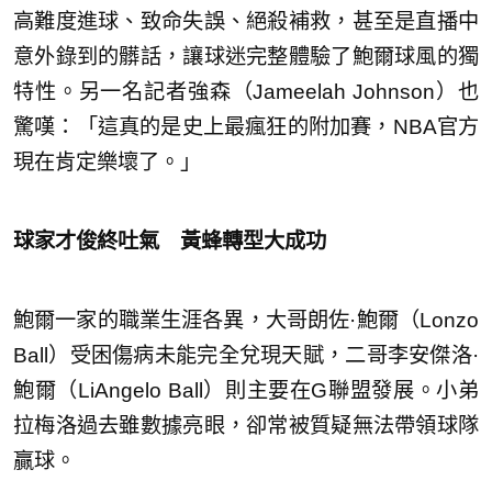
高難度進球、致命失誤、絕殺補救，甚至是直播中
意外錄到的髒話，讓球迷完整體驗了鮑爾球風的獨
特性。另一名記者強森（Jameelah Johnson）也
驚嘆：「這真的是史上最瘋狂的附加賽，NBA官方
現在肯定樂壞了。」
球家才俊終吐氣 黃蜂轉型大成功
鮑爾一家的職業生涯各異，大哥朗佐·鮑爾（Lonzo
Ball）受困傷病未能完全兌現天賦，二哥李安傑洛·
鮑爾（LiAngelo Ball）則主要在G聯盟發展。小弟
拉梅洛過去雖數據亮眼，卻常被質疑無法帶領球隊
贏球。