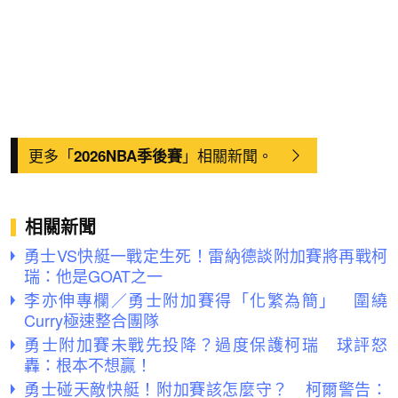
更多「
」相關新聞。
2026NBA季後賽
相關新聞
勇士VS快艇一戰定生死！雷納德談附加賽將再戰柯
瑞：他是GOAT之一
李亦伸專欄／勇士附加賽得「化繁為簡」 圍繞
Curry極速整合團隊
勇士附加賽未戰先投降？過度保護柯瑞 球評怒
轟：根本不想贏！
勇士碰天敵快艇！附加賽該怎麼守？ 柯爾警告：