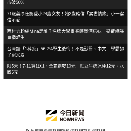
市破50%
71歲姜厚任認愛小24歲女友！她3歲確信「累世情緣」小一寫
信示愛
西村力粉絲Mina是誰？名牌大學畢業轉戰酒店妹 疑遭網暴
直播輕生
台灣讀「1科系」56.2%學生後悔！不是獸醫、中文 學霸認
了窮又累
限5天！7-11買1送1、全家餅乾10元 紅豆牛奶冰棒12元、水
餃5元
防詐聲明
免責聲明
隱私權聲明
著作權聲明