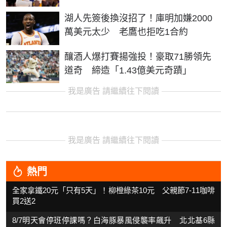
湖人先簽後換沒招了！庫明加嫌2000
萬美元太少 老鷹也拒吃1合約
釀酒人爆打賽揚強投！豪取71勝領先
道奇 締造「1.43億美元奇蹟」
我是廣告 請繼續往下閱讀
我是廣告 請繼續往下閱讀
熱門
全家拿鐵20元「只有5天」！柳橙綠茶10元 父親節7-11咖啡
買2送2
8/7明天會停班停課嗎？白海豚暴風侵襲率飆升 北北基6縣