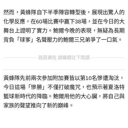
然而，黃蜂隊自下半季陣容轉型後，展現出驚人的
化學反應，在60場比賽中贏下38場，並在今日的大
舞台上證明了實力。鮑爾今晚的表現，無疑為長期
背負「球爹」名聲壓力的鮑爾三兄弟爭了一口氣。
我是廣告 請繼續往下閱讀
黃蜂隊先前兩次參加附加賽皆以第10名慘遭淘汰，
今日這場「慘勝」不僅打破魔咒，也預示著夏洛特
籃球新時代的降臨。鮑爾用他的大心臟，將自己與
家族的聲望推向了新的巔峰。