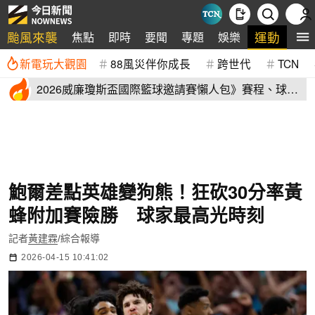
颱風來襲
運動
焦點
即時
要聞
專題
娛樂
全
新電玩大觀園
88風災伴你成長
跨世代
TCN
2026威廉瓊斯盃國際籃球邀請賽懶人包》賽程、球員
名單、售票資訊
鮑爾差點英雄變狗熊！狂砍30分率黃
蜂附加賽險勝 球家最高光時刻
記者
黃建霖
/綜合報導
2026-04-15 10:41:02