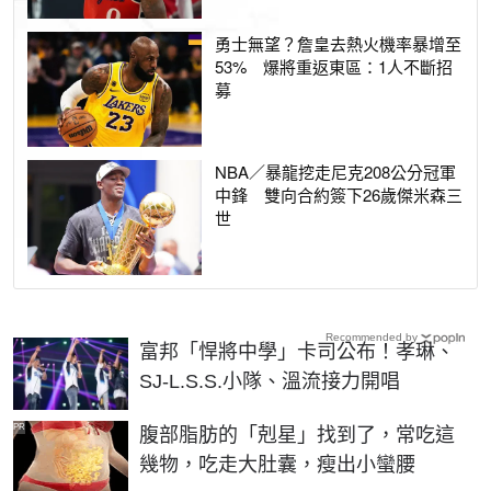
勇士無望？詹皇去熱火機率暴增至
53% 爆將重返東區：1人不斷招
募
NBA／暴龍挖走尼克208公分冠軍
中鋒 雙向合約簽下26歲傑米森三
世
Recommended by
富邦「悍將中學」卡司公布！孝琳、
SJ-L.S.S.小隊、溫流接力開唱
PR
腹部脂肪的「剋星」找到了，常吃這
幾物，吃走大肚囊，瘦出小蠻腰