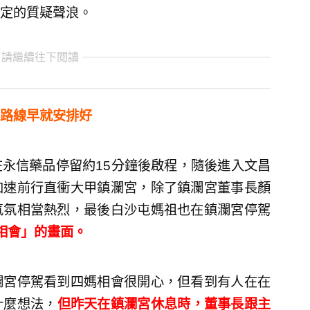
定的質疑聲浪。
 請繼續往下閱讀
路線早就安排好
永信藥品停留約15分鐘後啟程，隨後進入文昌
加速前行直衝大甲鎮瀾宮，除了鎮瀾宮董事長顏
氣氛相當熱烈，最後白沙屯媽祖也在鎮瀾宮停駕
相會」的畫面。
瀾宮停駕看到四媽相會很開心，但看到有人在在
什麼想法，
但昨天在鎮瀾宮休息時，董事長跟主