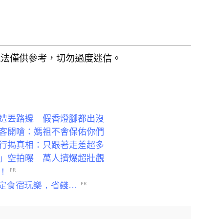
說法僅供參考，切勿過度迷信。
遭丟路邊 假香燈腳都出沒
客開嗆：媽祖不會保佑你們
行揭真相：只跟著走差超多
」空拍曝 萬人擠爆超壯觀