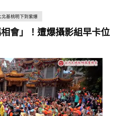
北北基桃明下到紫爆
媽相會」！遭爆攝影組早卡位