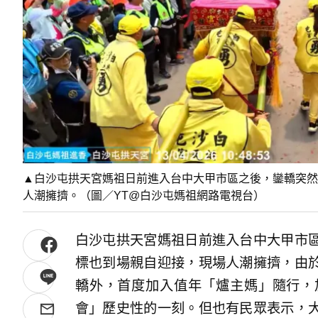
▲白沙屯拱天宮媽祖日前進入台中大甲市區之後，鑾轎突然
人潮擁擠。（圖／YT@白沙屯媽祖網路電視台）
白沙屯拱天宮媽祖日前進入台中大甲市
標也到場親自迎接，現場人潮擁擠，由
轎外，首度加入值年「爐主媽」隨行，
會」歷史性的一刻。但也有民眾表示，