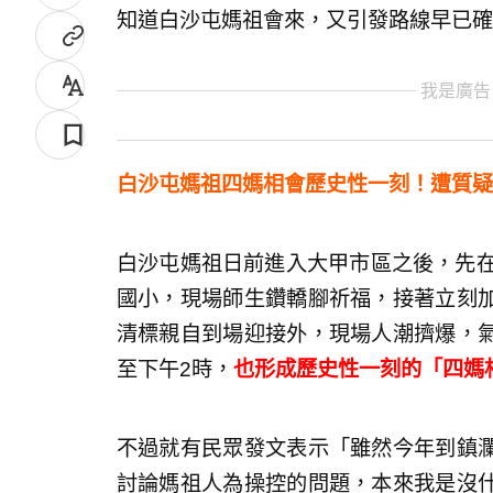
知道白沙屯媽祖會來，又引發路線早已確
我是廣告
白沙屯媽祖四媽相會歷史性一刻！遭質疑
白沙屯媽祖日前進入大甲市區之後，先在
國小，現場師生鑽轎腳祈福，接著立刻
清標親自到場迎接外，現場人潮擠爆，
至下午2時，
也形成歷史性一刻的「四媽
不過就有民眾發文表示「雖然今年到鎮
討論媽祖人為操控的問題，本來我是沒