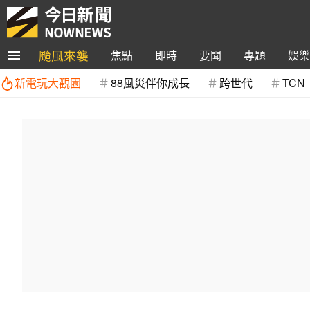
颱風來襲
焦點
即時
要聞
專題
娛樂
新電玩大觀園
88風災伴你成長
跨世代
TCN