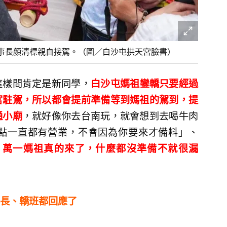
事長顏清標親自接駕。（圖／白沙屯拱天宮臉書）
這樣問肯定是新同學，
白沙屯媽祖鑾轎只要經過
宮駐駕，所以都會提前準備等到媽祖的駕到，提
通小廟
，就好像你去台南玩，就會想到去喝牛肉
點一直都有營業，不會因為你要來才備料」、
，萬一媽祖真的來了，什麼都沒準備不就很漏
長、轎班都回應了