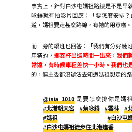
事實上，針對白沙屯媽祖路線是不是早
咏鍀就有拍影片回應：「要怎麼安排？
道，媽祖要走甚麼路線，有祂的用意啦。
而一旁的轎班也回答：「我們有分好幾班
用猜的，
擲筊杯出巡時間一出來，我們
常遠，有時候車程差快一小時。我們也
的，連主委都沒辦法去知道媽祖想走的路
@tsia_1010
是要怎麼排你是媽
#北港朝天宮
#蔡咏鍀
#雲林
#
#媽祖
#白沙屯
#白沙屯媽祖徒步往北港進香