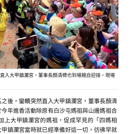
直入大甲鎮瀾宮，董事長顏清標也到場親自迎接，現場
區之後，鑾轎突然直入大甲鎮瀾宮，董事長顏清
於今年進香活動除原有白沙屯媽祖與山邊媽祖合
加上大甲鎮瀾宮的媽祖，促成罕見的「四媽相
大甲鎮瀾宮當時就已經準備好這一切，彷彿早就