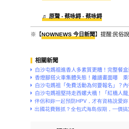
♬ 原聲 - 蔡咏鍀 - 蔡咏鍀
※【
NOWNEWS 今日新聞
】提醒:民俗
相關新聞
白沙屯媽祖進香人多素質更糟！完整餐盒
香燈腳搭火車集體失態！離譜畫面曝 乘
白沙屯媽祖「免費活動為何要報名」？內
白沙屯媽祖堅持走西螺大橋！「紅橋人龍