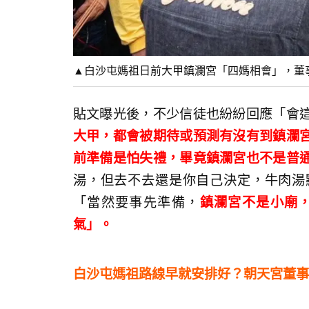
▲白沙屯媽祖日前大甲鎮瀾宮「四媽相會」，董
貼文曝光後，不少信徒也紛紛回應「會
大甲，都會被期待或預測有沒有到鎮瀾
前準備是怕失禮，畢竟鎮瀾宮也不是普
湯，但去不去還是你自己決定，牛肉湯
「當然要事先準備，
鎮瀾宮不是小廟
氣」。
白沙屯媽祖路線早就安排好？朝天宮董事