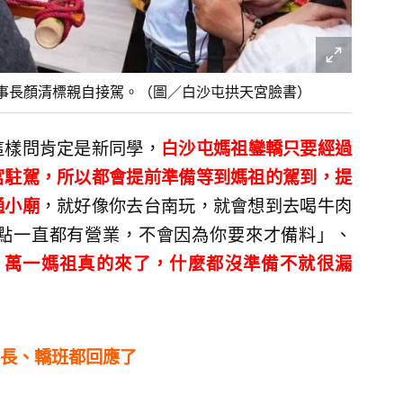
事長顏清標親自接駕。（圖／白沙屯拱天宮臉書）
這樣問肯定是新同學，
白沙屯媽祖鑾轎只要經過
宮駐駕，所以都會提前準備等到媽祖的駕到，提
通小廟
，就好像你去台南玩，就會想到去喝牛肉
點一直都有營業，不會因為你要來才備料」、
，萬一媽祖真的來了，什麼都沒準備不就很漏
長、轎班都回應了