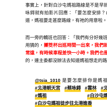
事實上，針對白沙屯媽祖路線是不是早
咏鍀就有拍影片回應：「要怎麼安排？
道，媽祖要走甚麼路線，有祂的用意啦。
而一旁的轎班也回答：「我們有分好幾班
用猜的，
擲筊杯出巡時間一出來，我們
常遠，有時候車程差快一小時。我們也
的，連主委都沒辦法去知道媽祖想走的路
@tsia_1010
是要怎麼排你是媽
#北港朝天宮
#蔡咏鍀
#雲林
#
#媽祖
#白沙屯
#白沙屯媽祖徒步往北港進香