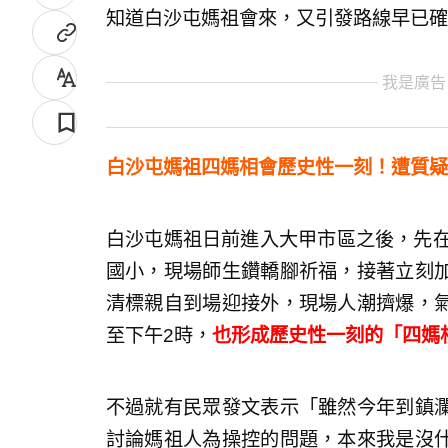
知道白沙屯媽祖會來，又引發路線早已確
我是廣告
白沙屯媽祖四媽相會歷史性一刻！遭質疑
白沙屯媽祖日前進入大甲市區之後，先在
國小，現場師生鑽轎腳祈福，接著立刻
清標親自到場迎接外，現場人潮擠爆，
至下午2時，
也形成歷史性一刻的「四媽
不過就有民眾發文表示「雖然今年到鎮
討論媽祖人為操控的問題，本來我是沒