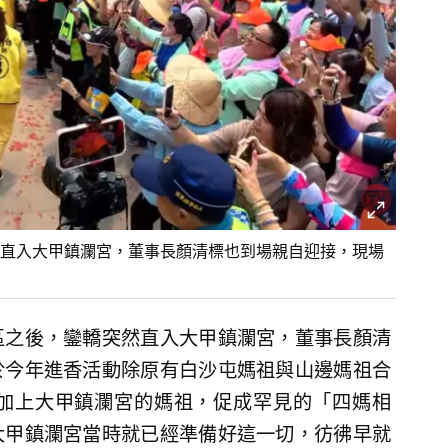
直入大甲鎮瀾宮，董事長顏清標也到場親自迎接，現場
區之後，鑾轎突然直入大甲鎮瀾宮，董事長顏清
於今年進香活動除原有白沙屯媽祖與山邊媽祖合
加上大甲鎮瀾宮的媽祖，促成罕見的「四媽相
大甲鎮瀾宮當時就已經準備好這一切，彷彿早就