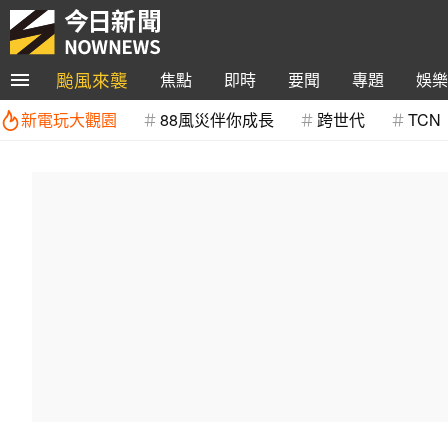
颱風來襲
焦點
即時
要聞
專題
娛樂
新電玩大觀園
88風災伴你成長
跨世代
TCN