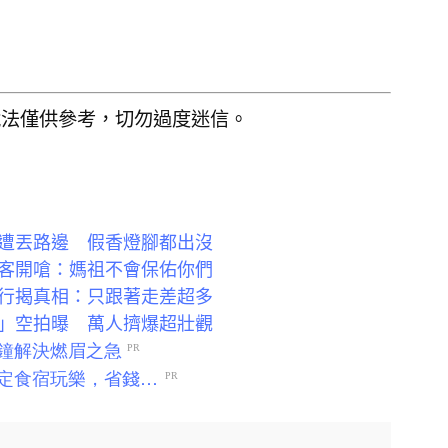
說法僅供參考，切勿過度迷信。
遭丟路邊 假香燈腳都出沒
客開嗆：媽祖不會保佑你們
行揭真相：只跟著走差超多
」空拍曝 萬人擠爆超壯觀