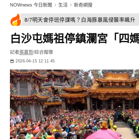
NOWnews 今日新聞
生活
新奇網搜
8/7明天會停班停課嗎？白海豚暴風侵襲率飆升 
白沙屯媽祖停鎮瀾宮「四
記者
張嘉哲
/綜合報導
2026-04-15 12:11:45