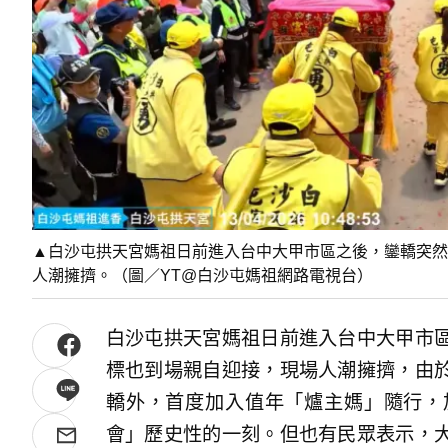
▲白沙屯拱天宮媽祖日前進入台中大甲市區之後，鑾轎突然
人潮擁擠。（圖／YT@白沙屯媽祖網路電視台）
白沙屯拱天宮媽祖日前進入台中大甲市
標也到場親自迎接，現場人潮擁擠，由
轎外，首度加入值年「爐主媽」隨行，
會」歷史性的一刻。但也有民眾表示，