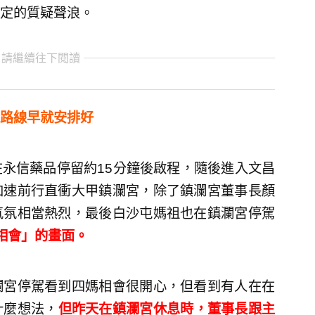
定的質疑聲浪。
 請繼續往下閱讀
路線早就安排好
永信藥品停留約15分鐘後啟程，隨後進入文昌
加速前行直衝大甲鎮瀾宮，除了鎮瀾宮董事長顏
氣氛相當熱烈，最後白沙屯媽祖也在鎮瀾宮停駕
相會」的畫面。
瀾宮停駕看到四媽相會很開心，但看到有人在在
什麼想法，
但昨天在鎮瀾宮休息時，董事長跟主