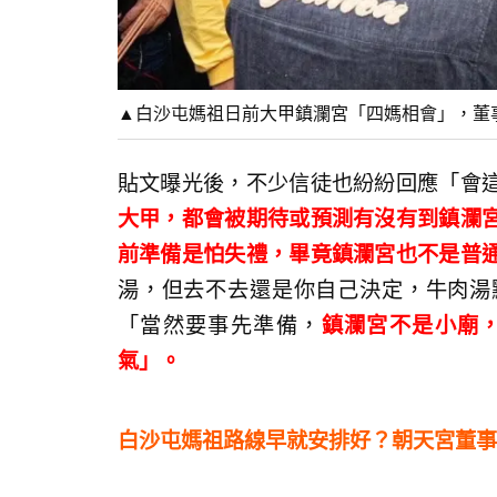
▲白沙屯媽祖日前大甲鎮瀾宮「四媽相會」，董
貼文曝光後，不少信徒也紛紛回應「會
大甲，都會被期待或預測有沒有到鎮瀾
前準備是怕失禮，畢竟鎮瀾宮也不是普
湯，但去不去還是你自己決定，牛肉湯
「當然要事先準備，
鎮瀾宮不是小廟
氣」。
白沙屯媽祖路線早就安排好？朝天宮董事