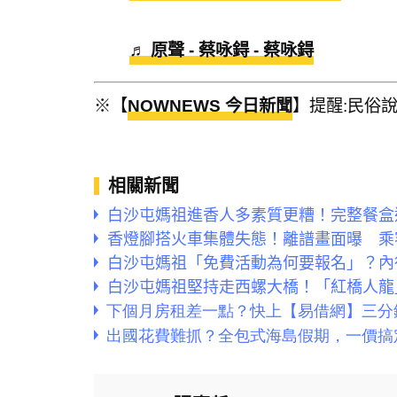
♬ 原聲 - 蔡咏鍀 - 蔡咏鍀
※【
NOWNEWS 今日新聞
】提醒:民俗
相關新聞
白沙屯媽祖進香人多素質更糟！完整餐盒
香燈腳搭火車集體失態！離譜畫面曝 乘
白沙屯媽祖「免費活動為何要報名」？內
白沙屯媽祖堅持走西螺大橋！「紅橋人龍