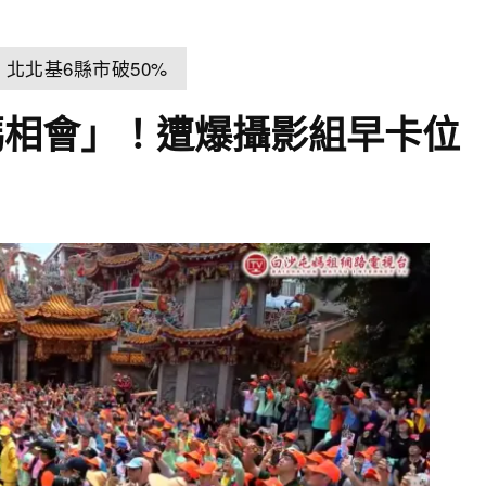
北北基6縣市破50%
媽相會」！遭爆攝影組早卡位