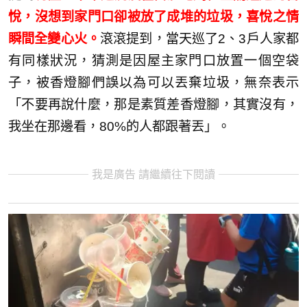
悅，沒想到家門口卻被放了成堆的垃圾，喜悅之情
瞬間全變心火。
滾滾提到，當天巡了2、3戶人家都
有同樣狀況，猜測是因屋主家門口放置一個空袋
子，被香燈腳們誤以為可以丟棄垃圾，無奈表示
「不要再說什麼，那是素質差香燈腳，其實沒有，
我坐在那邊看，80%的人都跟著丟」。
我是廣告 請繼續往下閱讀