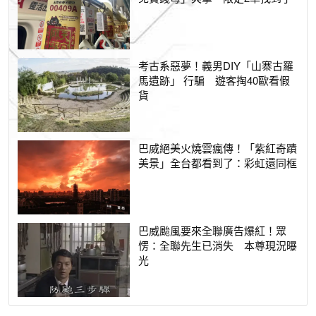
考古系惡夢！義男DIY「山寨古羅
馬遺跡」 行騙 遊客掏40歐看假
貨
巴威絕美火燒雲瘋傳！「紫紅奇蹟
美景」全台都看到了：彩虹還同框
巴威颱風要來全聯廣告爆紅！眾
愣：全聯先生已消失 本尊現況曝
光