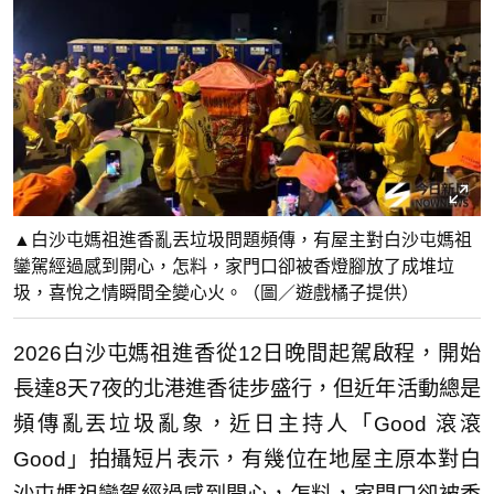
▲白沙屯媽祖進香亂丟垃圾問題頻傳，有屋主對白沙屯媽祖
鑾駕經過感到開心，怎料，家門口卻被香燈腳放了成堆垃
圾，喜悅之情瞬間全變心火。（圖／遊戲橘子提供）
2026白沙屯媽祖進香從12日晚間起駕啟程，開始
長達8天7夜的北港進香徒步盛行，但近年活動總是
頻傳亂丟垃圾亂象，近日主持人「Good 滾滾
Good」拍攝短片表示，有幾位在地屋主原本對白