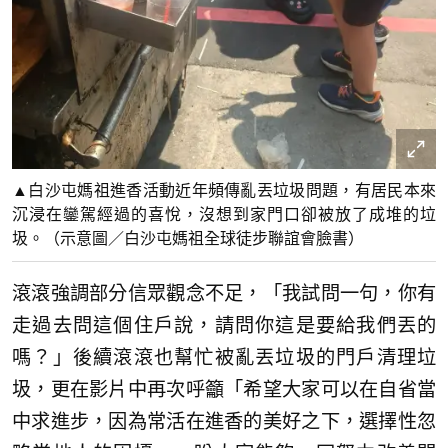
▲白沙屯媽祖進香活動近年頻傳亂丟垃圾問題，有居民本來
沉浸在鑾駕經過的喜悅，沒想到家門口卻被放了成堆的垃
圾。（示意圖／白沙屯媽祖全球徒步聯誼會臉書）
滾滾強調部分信眾觀念不足，「我試問一句，你有
走過去問這個住戶說，請問你這是要給我們丟的
嗎？」後續滾滾也幫忙被亂丟垃圾的門戶清理垃
圾，更在影片中再次呼籲「希望大家可以在自省當
中求進步，因為常活在進香的美好之下，選擇性忽