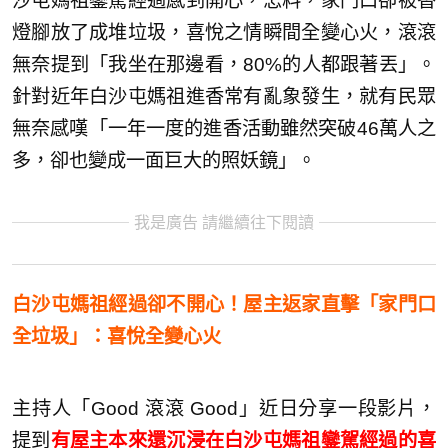
沙屯媽祖鑾駕經過感到開心，怎料，家門口卻被香
燈腳放了成堆垃圾，喜悅之情瞬間全變心火，滾滾
無奈提到「我坐在那邊看，80%的人都跟著丟」。
針對近年白沙屯媽祖進香常有亂象發生，就有民眾
無奈感嘆「一年一度的進香活動雖然突破46萬人之
多，卻也變成一面巨大的照妖鏡」。
我是廣告 請繼續往下閱讀
白沙屯媽祖經過卻不開心！屋主返家直擊「家門口
全垃圾」：喜悅全變心火
主持人「Good 滾滾 Good」近日分享一段影片，
提到
有屋主本來還沉浸在白沙屯媽祖鑾駕經過的喜