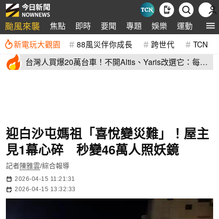
颱風來襲
焦點
即時
要聞
專題
娛樂
運動
全球
新電玩大觀園
88風災伴你成長
跨世代
TCN
台灣人買爆20萬台車！不開Altis、Yaris改選它：每輛
80萬、水準高
迎白沙屯媽祖「喜悅變災難」！屋主
見1幕心碎 秒變46萬人照妖鏡
記者
陳雅雲
/綜合報導
2026-04-15 11:21:31
2026-04-15 13:32:33