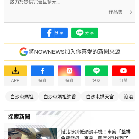
致力於提供完善且多元...
作品集
分享
分享
將NOWNEWS加入你喜愛的新聞來源
APP
追蹤
追蹤
好友
訂閱
白沙屯媽祖
白沙屯媽祖進香
白沙屯拱天宮
滾滾
探索新聞
搭北捷別低頭滑手機！車廂「整排
免費錢母」爽拿 限定2車找到了