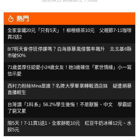
熱門
全家拿鐵20元「只有5天」！柳橙綠茶10元 父親節7-11咖啡
買2送2
8/7明天會停班停課嗎？白海豚暴風侵襲率飆升 北北基6縣
市破50%
71歲姜厚任認愛小24歲女友！她3歲確信「累世情緣」小一寫
信示愛
西村力粉絲Mina是誰？名牌大學畢業轉戰酒店妹 疑遭網暴
直播輕生
台灣讀「1科系」56.2%學生後悔！不是獸醫、中文 學霸認
了窮又累
限5天！7-11買1送1、全家餅乾10元 紅豆牛奶冰棒12元、水
餃5元