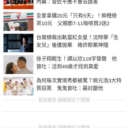
內幕：習近平應不會去謀害
全家拿鐵20元「只有5天」！柳橙綠
茶10元 父親節7-11咖啡買2送2
台玻總裁出軌當紅女星！沈時華「生
女兒」後遭拋棄 捲詐欺案神隱
徐子翔輕生！譚以欣118字發聲 他
曾吐：活到49歲才找到真愛
為何每次實境秀都被罵？姚元浩3大特
質招黑 鬼鬼曾吐：最討厭他
我是廣告 請繼續往下閱讀
我是廣告 請繼續往下閱讀