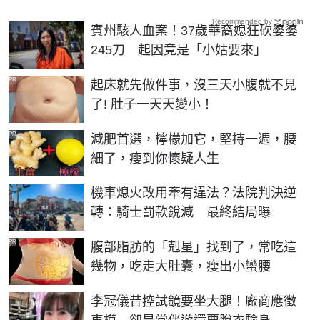
Recommended by
賓州駭人血案！37歲華裔媳狂砍婆婆
245刀 起因竟是「小姑要來」
PR
起床就先做件事，沒三天小腹就不見
了! 肚子一天天變小！
PR
減肥首選，檸檬加它，堅持一週，腰
細了，瘦到你懷疑人生
機車熄火改用牽有違法？法院判決逆
轉：騎士罰款銳減 最終結局曝
PR
腹部脂肪的「剋星」找到了，常吃這
幾物，吃走大肚囊，瘦出小蠻腰
李冠儀昔控試鏡要坐大腿！廠商應徵