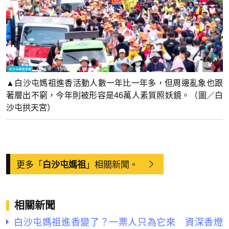
▲白沙屯媽祖進香活動人數一年比一年多，但周邊亂象也跟
著層出不窮，今年則被形容是46萬人素質照妖鏡。（圖／白
沙屯拱天宮）
更多「
」相關新聞。
白沙屯媽祖
相關新聞
白沙屯媽祖進香變了？一票人只為它來 資深香燈