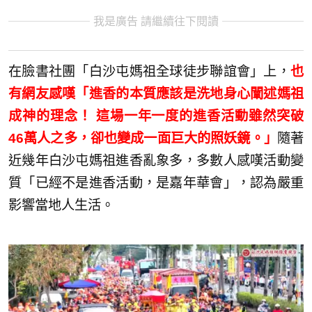
我是廣告 請繼續往下閱讀
在臉書社團「白沙屯媽祖全球徒步聯誼會」上，
也
有網友感嘆「進香的本質應該是洗地身心闡述媽祖
成神的理念！ 這場一年一度的進香活動雖然突破
46萬人之多，卻也變成一面巨大的照妖鏡。」
隨著
近幾年白沙屯媽祖進香亂象多，多數人感嘆活動變
質「已經不是進香活動，是嘉年華會」，認為嚴重
影響當地人生活。