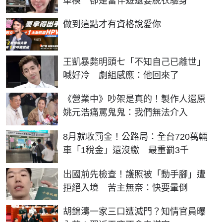
車模 卻是當伴遊還要脫衣驗身
PR
做到這點才有資格說愛你
王凱暴斃明頭七「不知自己已離世」
喊好冷 劇組感應：他回來了
《營業中》吵架是真的！製作人還原
姚元浩痛罵鬼鬼：我們無法介入
8月就收罰金！公路局：全台720萬輛
車「1稅金」還沒繳 最重罰3千
出國前先檢查！護照被「動手腳」遭
拒絕入境 苦主無奈：快要暈倒
胡錦濤一家三口遭滅門？知情官員曝