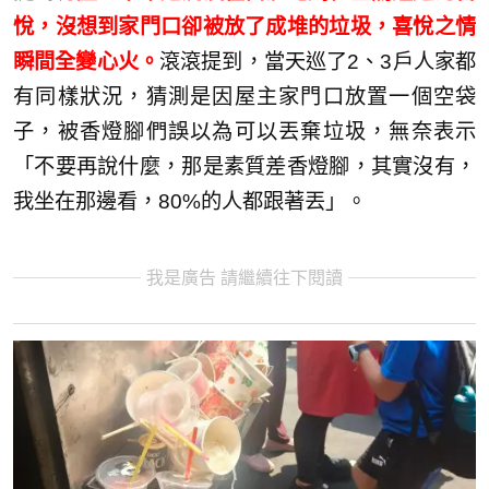
悅，沒想到家門口卻被放了成堆的垃圾，喜悅之情
瞬間全變心火。
滾滾提到，當天巡了2、3戶人家都
有同樣狀況，猜測是因屋主家門口放置一個空袋
子，被香燈腳們誤以為可以丟棄垃圾，無奈表示
「不要再說什麼，那是素質差香燈腳，其實沒有，
我坐在那邊看，80%的人都跟著丟」。
我是廣告 請繼續往下閱讀