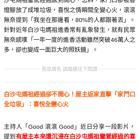
沙屯媽祖鑾駕經過感到開心，怎料，家門口卻被香
燈腳放了成堆垃圾，喜悅之情瞬間全變心火，滾滾
無奈提到「我坐在那邊看，80%的人都跟著丟」。
針對近年白沙屯媽祖進香常有亂象發生，就有民眾
無奈感嘆「一年一度的進香活動雖然突破46萬人之
多，卻也變成一面巨大的照妖鏡」。
我是廣告 請繼續往下閱讀
白沙屯媽祖經過卻不開心！屋主返家直擊「家門口
全垃圾」：喜悅全變心火
主持人「Good 滾滾 Good」近日分享一段影片，
提到
有屋主本來還沉浸在白沙屯媽祖鑾駕經過的喜