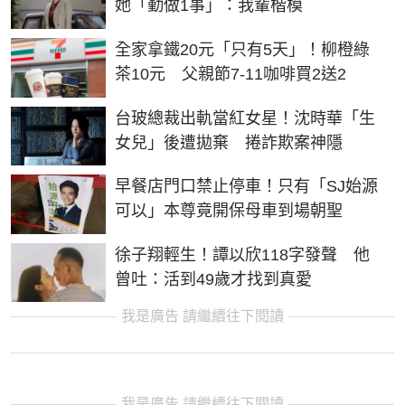
她「勤做1事」：我輩楷模
全家拿鐵20元「只有5天」！柳橙綠
茶10元 父親節7-11咖啡買2送2
台玻總裁出軌當紅女星！沈時華「生
女兒」後遭拋棄 捲詐欺案神隱
早餐店門口禁止停車！只有「SJ始源
可以」本尊竟開保母車到場朝聖
徐子翔輕生！譚以欣118字發聲 他
曾吐：活到49歲才找到真愛
我是廣告 請繼續往下閱讀
我是廣告 請繼續往下閱讀