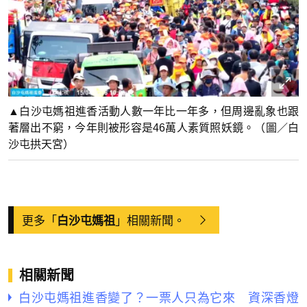
▲白沙屯媽祖進香活動人數一年比一年多，但周邊亂象也跟
著層出不窮，今年則被形容是46萬人素質照妖鏡。（圖／白
沙屯拱天宮）
更多「
」相關新聞。
白沙屯媽祖
相關新聞
白沙屯媽祖進香變了？一票人只為它來 資深香燈