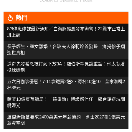
熱門
8/8停班停課最新通知／白海豚颱風發布海警！22縣市正常上
班上課
長子輕生、繼女離婚！台玻夫人徐莉玲首發聲 痛揭徐子翔
逝世真相
道奇先發希恩被打到下放3A！羅伯斯罕見說重話：他太執著
投球機制
五六日咖啡優惠！7-11拿鐵買2送2、寄杯10送10 全家咖啡2
杯88元
慈濟10億疫苗騙局！「這舉動」博證嚴信任 郭台銘避坑關
鍵曝光
波傑姆斯基要求2400萬美元年薪續約 勇士2027拚1億美元
薪資空間