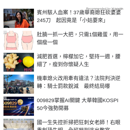
Recommended by
賓州駭人血案！37歲華裔媳狂砍婆婆
245刀 起因竟是「小姑要來」
PR
肚腩一抓一大把，只需1個雞蛋，用一
個瘦一個
PR
減肥首選，檸檬加它，堅持一週，腰
細了，瘦到你懷疑人生
機車熄火改用牽有違法？法院判決逆
轉：騎士罰款銳減 最終結局曝
PR
009829掌握AI關鍵 大華韓國KOSPI
50今強勢開募
國一生失控折掃把狂刺女老師！右眼