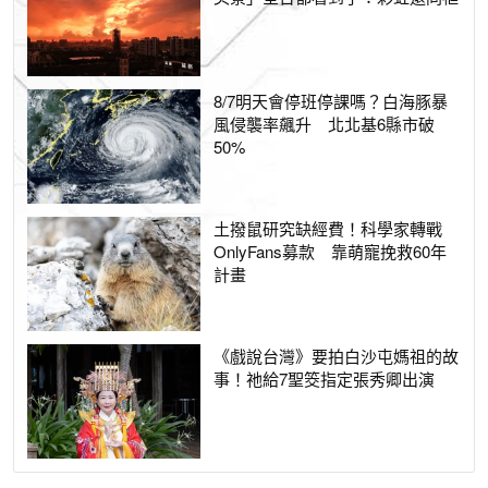
8/7明天會停班停課嗎？白海豚暴
風侵襲率飆升 北北基6縣市破
50%
土撥鼠研究缺經費！科學家轉戰
OnlyFans募款 靠萌寵挽救60年
計畫
《戲說台灣》要拍白沙屯媽祖的故
事！祂給7聖筊指定張秀卿出演