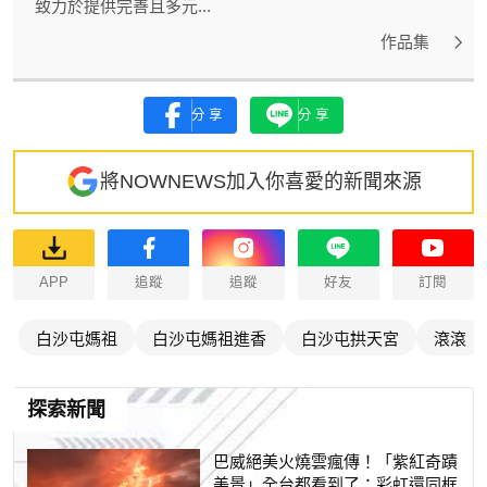
致力於提供完善且多元...
作品集
分享
分享
將NOWNEWS加入你喜愛的新聞來源
APP
追蹤
追蹤
好友
訂閱
白沙屯媽祖
白沙屯媽祖進香
白沙屯拱天宮
滾滾
探索新聞
巴威絕美火燒雲瘋傳！「紫紅奇蹟
美景」全台都看到了：彩虹還同框