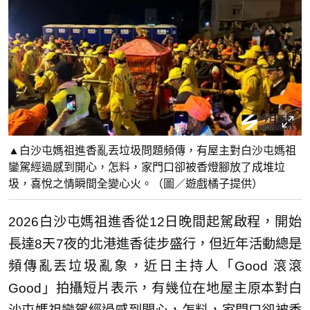
▲白沙屯媽祖進香亂丟垃圾問題頻傳，有屋主對白沙屯媽祖
鑾駕經過感到開心，怎料，家門口卻被香燈腳放了成堆垃
圾，喜悅之情瞬間全變心火。（圖／遊戲橘子提供）
2026白沙屯媽祖進香從12日晚間起駕啟程，開始
長達8天7夜的北港進香徒步盛行，但近年活動總是
頻傳亂丟垃圾亂象，近日主持人「Good 滾滾
Good」拍攝短片表示，有幾位在地屋主原本對白