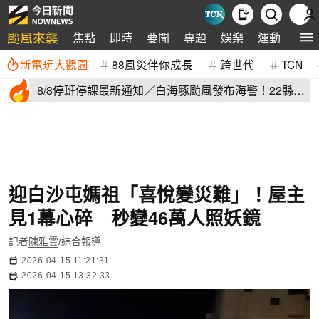
颱風來襲
焦點
即時
要聞
專題
娛樂
運動
全球
新電玩大觀園
88風災伴你成長
跨世代
TCN
8/8停班停課最新通知／白海豚颱風發布海警！22縣市
正常上班上課
迎白沙屯媽祖「喜悅變災難」！屋主
見1幕心碎 秒變46萬人照妖鏡
記者
陳雅雲
/綜合報導
2026-04-15 11:21:31
2026-04-15 13:32:33