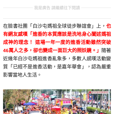
我是廣告 請繼續往下閱讀
在臉書社團「白沙屯媽祖全球徒步聯誼會」上，
也
有網友感嘆「進香的本質應該是洗地身心闡述媽祖
成神的理念！ 這場一年一度的進香活動雖然突破
46萬人之多，卻也變成一面巨大的照妖鏡。」
隨著
近幾年白沙屯媽祖進香亂象多，多數人感嘆活動變
質「已經不是進香活動，是嘉年華會」，認為嚴重
影響當地人生活。