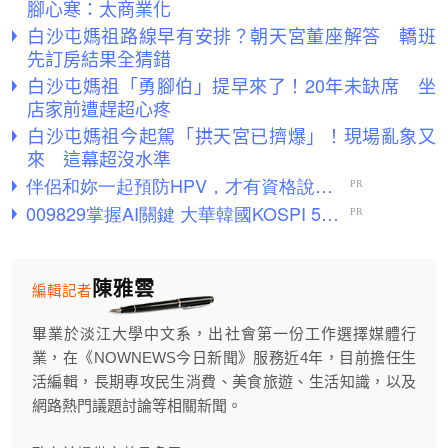
腳心寒：太商業化
白沙屯媽祖路線早有安排？朝天宮董座解答 轎班
先訂房結果全猜錯
白沙屯媽祖「勇腳伯」提早來了！20年未缺席 坐
店家前遭趕超心疼
白沙屯媽祖今起駕「拱天宮已擠爆」！現場亂象又
來 這幕超沒水準
陳雅雲
編輯記者
畢業於淡江大學中文系，出社會第一份工作選擇媒體行
業，在《NOWNEWS今日新聞》服務近4年，目前擔任生
活編輯，長期專攻民生消費、美食旅遊、生活知識，以及
網路熱門議題討論等相關新聞。