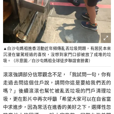
▲白沙屯媽祖進香活動近年頻傳亂丟垃圾問題，有居民本來
沉浸在鑾駕經過的喜悅，沒想到家門口卻被放了成堆的垃
圾。（示意圖／白沙屯媽祖全球徒步聯誼會臉書）
滾滾強調部分信眾觀念不足，「我試問一句，你有
走過去問這個住戶說，請問你這是要給我們丟的
嗎？」後續滾滾也幫忙被亂丟垃圾的門戶清理垃
圾，更在影片中再次呼籲「希望大家可以在自省當
中求進步，因為常活在進香的美好之下，選擇性忽