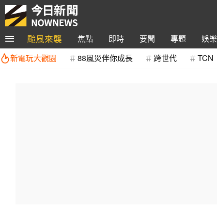
颱風來襲
焦點
即時
要聞
專題
娛樂
新電玩大觀園
88風災伴你成長
跨世代
TCN