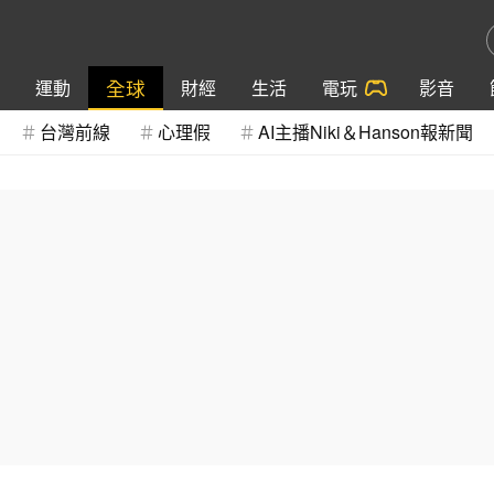
全球
運動
財經
生活
電玩
影音
台灣前線
心理假
AI主播Niki＆Hanson報新聞