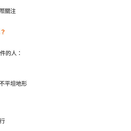
際關注
？
件的人：
於不平坦地形
旅行