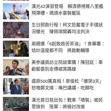
漢光42演習登場 賴清德視導八里艦
飛彈槽、碼頭水雷裝載區
生日照跑行程！柯文哲戴電子手環狀
況曝光 陳佩琪開轟司法判決
兩週爆「6起致癌苦茶油」！食藥署：
焙炒溫度都不同 將啟動輔導
美參議員訪立院談軍購！陳冠廷：奉
勸藍委別走傅崐萁路線
還原500萬真相！廖俊松「爆哭3天」
怒噴鄭文燦：嘴巴講講、吃歸吃
漢光首日就出包！戰車「噴裝」被民
眾撿到 陸軍：將檢討改進