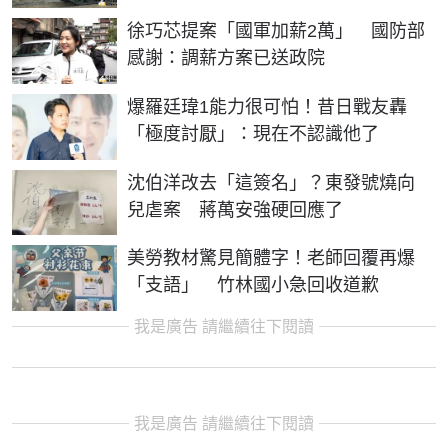
徐巧芯提案「國軍加薪2萬」 國防部
感謝：調薪方案已送政院
爆羅廷瑋1能力很可怕！昔日戰友轟
「極度討厭」：現在不認識他了
沈伯洋改去「這簽名」？東發號燒向
兒虐案 蔣萬安強硬回應了
美勞教材驚見簡體字！老師回覆再爆
「支語」 竹林國小急回收道歉
我是廣告 請繼續往下閱讀
我是廣告 請繼續往下閱讀