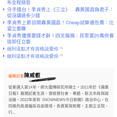
布全程錄音
分手擂台！李貞秀上《三立》 轟黃國昌偽君子：
從沒講過多少錢
李貞秀上節目開轟黃國昌！Cheap試算通告費：比
當立委賺
李貞秀遭爆要錢才辭！四叉貓揭：民眾黨20萬供養
這卸任立委
陳威叡
編輯記者
從業邁入第14年，師大圖傳研究所碩士，2011年於《蘋果
日報》展開記者生涯，曾經歷社會、專題、新北市政與政
治線，2022年來到《NOWNEWS今日新聞》政治中心，在
同樣的高度編採自由環境，負責黨政新聞，主跑立法院、
行...