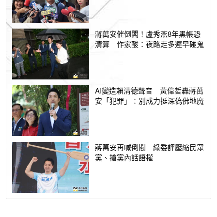
蔣萬安催倒閣！盧秀燕8年黑帳恐
清算 作家酸：夜路走多遲早碰鬼
AI變造賴清德聲音 黃偉哲轟蔣萬
安「犯罪」：別成力挺深偽佛地魔
蔣萬安再喊倒閣 綠委評壓縮民眾
黨、搶黨內話語權