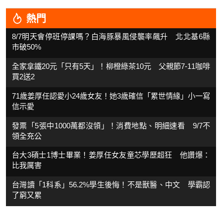
熱門
8/7明天會停班停課嗎？白海豚暴風侵襲率飆升 北北基6縣
市破50%
全家拿鐵20元「只有5天」！柳橙綠茶10元 父親節7-11咖啡
買2送2
71歲姜厚任認愛小24歲女友！她3歲確信「累世情緣」小一寫
信示愛
發票「5張中1000萬都沒領」！消費地點、明細速看 9/7不
領全充公
台大3碩士1博士畢業！姜厚任女友童芯學歷超狂 他讚爆：
比我厲害
台灣讀「1科系」56.2%學生後悔！不是獸醫、中文 學霸認
了窮又累