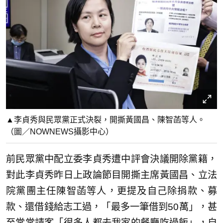
▲李貞秀與民眾黨正式決裂，開撕黃國昌、陳智菡等人。
（圖／NOWNEWS攝影中心）
前民眾黨中配立委李貞秀遭中評會決議開除黨籍，
對此李貞秀昨日上政論節目開撕主席黃國昌、立法
院黨團主任陳智菡等人，更提及自己除捐款、募
款、還借錢給志工過，「最多一筆借到50萬」，甚
至常常請客「很多人都去我家的餐廳吃過飯」，自