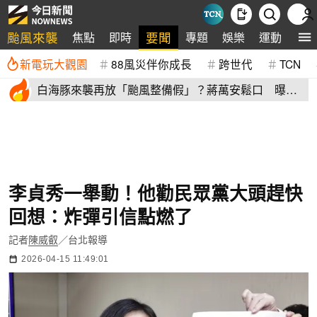
颱風來襲
要聞
焦點
即時
專題
娛樂
運動
全
新電玩大觀園
88風災伴你成長
跨世代
TCN
白海豚來襲再放「颱風整備假」？蔣萬安鬆口 曝這2
天影響北市
李貞秀一舉動！他勸民眾黨大頭趕快
回想：炸彈引信點燃了
記者
陳威叡
／台北報導
2026-04-15 11:49:01