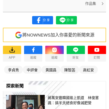
作品集
分享
分享
將NOWNEWS加入你喜愛的新聞來源
APP
追蹤
追蹤
好友
訂閱
李貞秀
中評會
黃國昌
陳智菡
高虹安
探索新聞
蔣萬安邀韓國瑜上凱道 林俊憲
諷：搞半天絕食好像減肥營