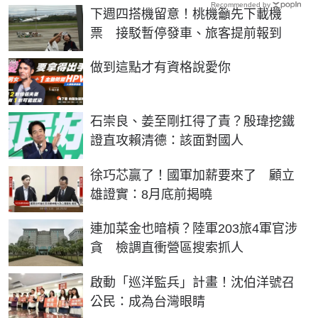
Recommended by
下週四搭機留意！桃機籲先下載機
票 接駁暫停發車、旅客提前報到
PR
做到這點才有資格說愛你
石崇良、姜至剛扛得了責？殷瑋挖鐵
證直攻賴清德：該面對國人
徐巧芯贏了！國軍加薪要來了 顧立
雄證實：8月底前揭曉
連加菜金也暗槓？陸軍203旅4軍官涉
貪 檢調直衝營區搜索抓人
啟動「巡洋監兵」計畫！沈伯洋號召
公民：成為台灣眼睛