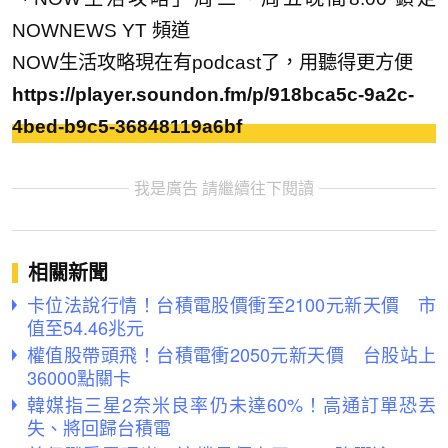
NOWNEWS YT 頻道
NOW生活攻略現在有podcast了，用聽得更方便
https://player.soundon.fm/p/918bca5c-9a2c-
4bed-b9c5-36848119a6bf
我是廣告 請繼續往下閱讀
相關新聞
卡位法說行情！台積電股價衝至2100元新天價 市
值至54.46兆元
權值股帶頭飛！台積電衝2050元新天價 台股站上
36000點關卡
韓媒指三星2奈米良率仍未達60%！高通訂單恐丟
失、將回歸台積電