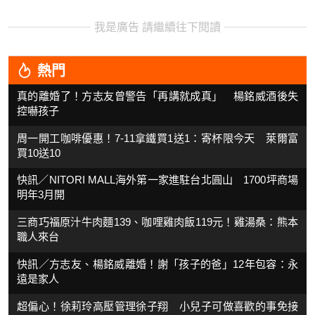
我是廣告 請繼續往下閱讀
熱門
真的離婚了！方志友曾警告「再講就成真」 楊銘威酒後失
控嚇孩子
周一開工咖啡優惠！7-11拿鐵買1送1：寄杯限今天 萊爾富
買10送10
快訊／NITORI MALL海外第一家進駐台北圓山 1700坪商場
明年3月開
三商巧福原汁牛肉麵139、咖哩雞肉飯119元！雞湯桑：熊本
職人來台
快訊／方志友、楊銘威離婚！謝「孩子的爸」12年包容：永
遠是家人
超偏心！徐莉玲高壓管理徐子翔 小兒子可做喜歡的事免接