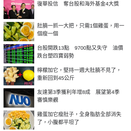
復華投信 奪台股和海外基金4大獎
PR
肚腩一抓一大把，只需1個雞蛋，用一
個瘦一個
台股開跌13點 9700點又失守 油價
跌台塑四寶弱勢
PR
檸檬加它，堅持一週大肚腩不見了，
重新回到45公斤
友達第3季獲利年增8成 展望第4季
審慎樂觀
PR
雞蛋加它瘦肚子，全身脂肪全部消失
了，小腹都平坦了