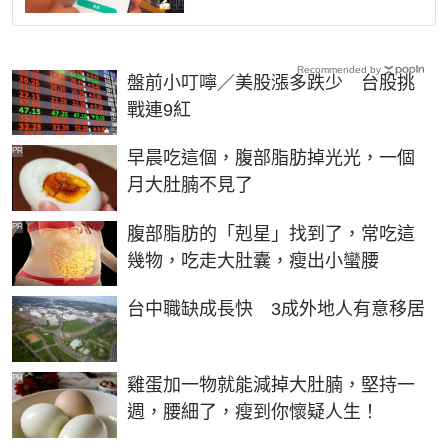
Recommended by
盤前小叮嚀／美股漲多跌少 台股挑
戰連9紅
PR
早晨吃這個，腹部脂肪掉光光，一個
月大肚腩不見了
PR
腹部脂肪的「剋星」找到了，常吃這
幾物，吃走大肚囊，瘦出小蠻腰
台中職缺成長快 3成外地人有意移居
PR
雞蛋加一物就能減掉大肚腩，堅持一
週，腰細了，瘦到你懷疑人生！