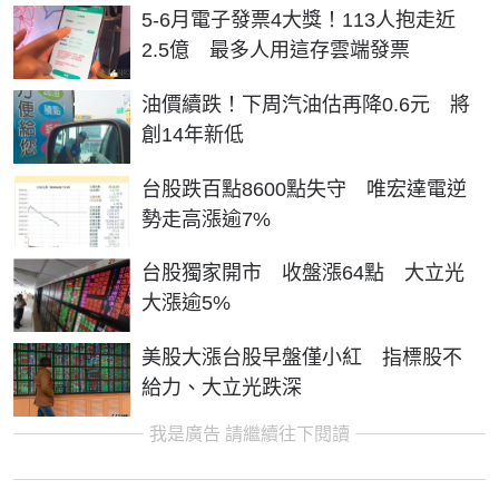
5-6月電子發票4大獎！113人抱走近
2.5億 最多人用這存雲端發票
油價續跌！下周汽油估再降0.6元 將
創14年新低
台股跌百點8600點失守 唯宏達電逆
勢走高漲逾7%
台股獨家開市 收盤漲64點 大立光
大漲逾5%
美股大漲台股早盤僅小紅 指標股不
給力、大立光跌深
我是廣告 請繼續往下閱讀