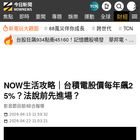
財經
焦點
即時
要聞
專題
娛樂
運動
全球
生
新電玩大觀園
88風災伴你成長
跨世代
TCN
台股狂飆934點衝45160！記憶體股噴發 華邦電、力
成亮燈
NOW生活攻略｜台積電股價每年飆2
5%？法說前先進場？
影音節目部/綜合報導
2026-04-15 11:59:32
2026-04-22 11:03:21