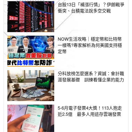
台股13日「補漲行情」？伊朗戰爭
衝突、台積電法說多空交戰
NOW生活攻略｜穩定幣和比特幣
一樣嗎?專家解析為何美國支持穩
定幣
分科放榜怎麼選系？資誠：會計職
涯發展基礎 訓練看懂企業的能力
5-6月電子發票4大獎！113人抱走
近2.5億 最多人用這存雲端發票