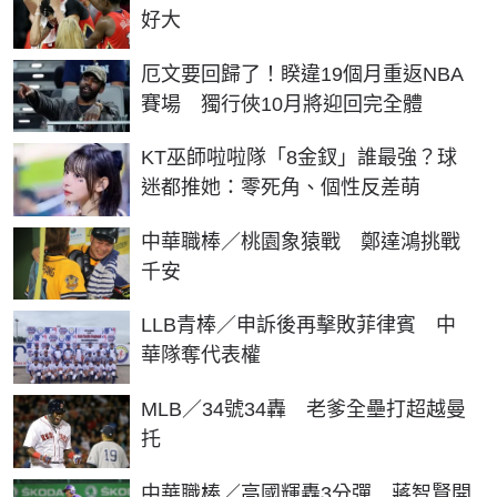
好大
厄文要回歸了！睽違19個月重返NBA
賽場 獨行俠10月將迎回完全體
KT巫師啦啦隊「8金釵」誰最強？球
迷都推她：零死角、個性反差萌
中華職棒／桃園象猿戰 鄭達鴻挑戰
千安
LLB青棒／申訴後再擊敗菲律賓 中
華隊奪代表權
MLB／34號34轟 老爹全壘打超越曼
托
中華職棒／高國輝轟3分彈 蔣智賢開