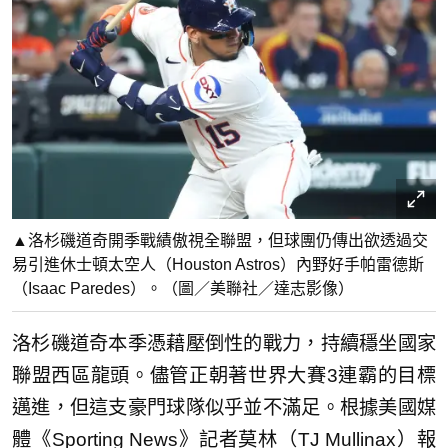
▲洛杉磯道奇開季戰績傲視全聯盟，但球團仍傳出欲透過交
易引進休士頓太空人（Houston Astros）內野好手帕雷德斯
（Isaac Paredes）。（圖／美聯社／達志影像）
洛杉磯道奇本季憑藉壓倒性的戰力，持續穩坐國家
聯盟西區龍頭。儘管正朝著世界大賽3連霸的目標
邁進，但這支豪門球隊似乎並不滿足。根據美國媒
體《Sporting News》記者莫林（TJ Mullinax）報