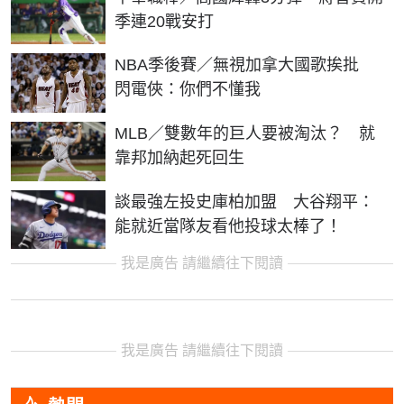
季連20戰安打
NBA季後賽／無視加拿大國歌挨批
閃電俠：你們不懂我
MLB／雙數年的巨人要被淘汰？ 就
靠邦加納起死回生
談最強左投史庫柏加盟 大谷翔平：
能就近當隊友看他投球太棒了！
我是廣告 請繼續往下閱讀
我是廣告 請繼續往下閱讀