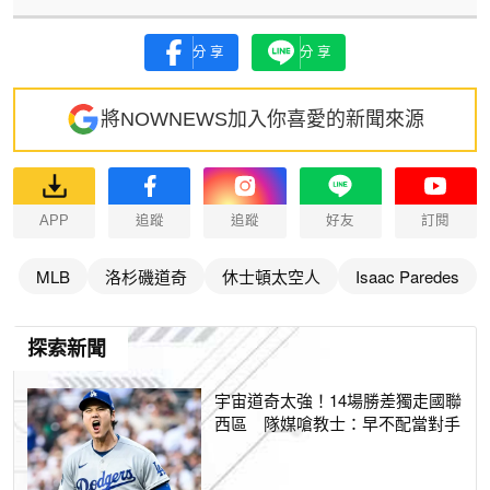
分享
分享
將NOWNEWS加入你喜愛的新聞來源
APP
追蹤
追蹤
好友
訂閱
MLB
洛杉磯道奇
休士頓太空人
Isaac Paredes
探索新聞
宇宙道奇太強！14場勝差獨走國聯
西區 隊媒嗆教士：早不配當對手