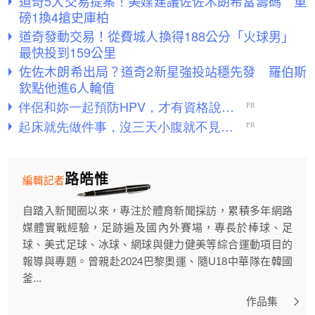
道奇5大交易提案！美媒建議佐佐木朗希當籌碼 重
磅1換4搶史庫柏
道奇發動交易！從費城人換得188公分「火球男」
最快投到159公里
佐佐木朗希出局？道奇2新星強投站穩先發 羅伯斯
欽點他進6人輪值
路皓惟
編輯記者
自踏入新聞圈以來，專注於體育新聞採訪，累積多年網路
媒體實戰經驗，足跡遍及國內外賽場，專長於棒球、足
球、美式足球、冰球、網球與健力健美等綜合運動項目的
報導與專題。曾親赴2024巴黎奧運、隨U18中華隊在韓國
釜...
作品集