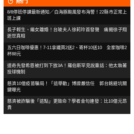
熱門
8/8停班停課最新通知／白海豚颱風發布海警！22縣市正常上
班上課
長子輕生、繼女離婚！台玻夫人徐莉玲首發聲 痛揭徐子翔
逝世真相
五六日咖啡優惠！7-11拿鐵買2送2、寄杯10送10 全家咖啡2
杯88元
道奇先發希恩被打到下放3A！羅伯斯罕見說重話：他太執著
投球機制
慈濟10億疫苗騙局！「這舉動」博證嚴信任 郭台銘避坑關
鍵曝光
慈濟被詐騙後「這點」更致命？學者金句連發：比10億元昂
貴