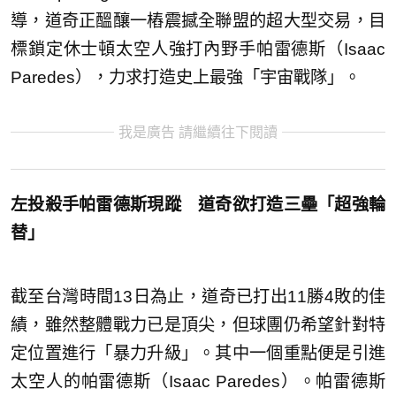
導，道奇正醞釀一樁震撼全聯盟的超大型交易，目
標鎖定休士頓太空人強打內野手帕雷德斯（Isaac
Paredes），力求打造史上最強「宇宙戰隊」。
我是廣告 請繼續往下閱讀
左投殺手帕雷德斯現蹤 道奇欲打造三壘「超強輪
替」
截至台灣時間13日為止，道奇已打出11勝4敗的佳
績，雖然整體戰力已是頂尖，但球團仍希望針對特
定位置進行「暴力升級」。其中一個重點便是引進
太空人的帕雷德斯（Isaac Paredes）。帕雷德斯